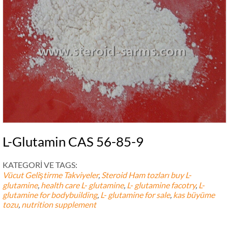
L-Glutamin CAS 56-85-9
KATEGORİ VE TAGS:
Vücut Geliştirme Takviyeler
,
Steroid Ham tozları
buy L
-
glutamine
,
health care L
-
glutamine
,
L-
glutamine facotry
,
L-
glutamine for bodybuilding
,
L-
glutamine for sale
,
kas büyüme
tozu
,
nutrition supplement