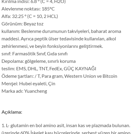
Kırılma indisi: 6.8 ° (C = 4, H2O)
Alevlenme noktası: 185ºC
Alfa: 32.25 ° (C = 10, 2 HCL)
Görünüm: Beyaz toz
kullanım: Beslenme durumunun takviyeleri, baharat aroma
maddesi. Ayrıca peptik ülser tedavisinde kullanılan, alkol
zehirlenmesi, ve beyin fonksiyonlarını geliştirmek.
sınıf: Farmasötik Sınıf, Gıda sınıfı
Depolama: gölgeleme, sınırlı koruma
teslim: EMS, DHL, TNT, FedEx, GÜÇ KAYNAĞI
Ödeme şartları: / T, Para gram, Western Union ve Bitcoin
Menşei: Hubei eyaleti, Çin
Marka adı: Yuancheng
Açıklama:
1. L- glutamin en bol amino asit, insan kas ve plazmada bulunan.
üzerinde 60% İskelet kası hücrelerinde, serbest yüzen bir amino