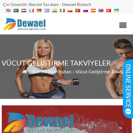
Çin Güvenilir Steroid Toz alanı - Dewael Biotech
VÜCUT GELIŞTIRME TAKVIYELER
»
Steroid Ham tozları
»
Vücut Geliştirme Takviyeler
