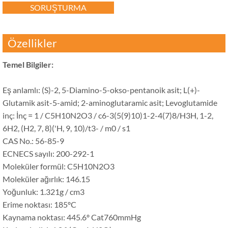
SORUŞTURMA
Özellikler
Temel Bilgiler:
Eş anlamlı: (S)-2, 5-Diamino-5-okso-pentanoik asit; L(+)-
Glutamik asit-5-amid; 2-aminoglutaramic asit; Levoglutamide
inç: İnç = 1 / C5H10N2O3 / c6-3(5(9)10)1-2-4(7)8/H3H, 1-2,
6H2, (H2, 7, 8)('H, 9, 10)/t3- / m0 / s1
CAS No.: 56-85-9
ECNECS sayılı: 200-292-1
Moleküler formül: C5H10N2O3
Moleküler ağırlık: 146.15
Yoğunluk: 1.321g / cm3
Erime noktası: 185ºC
Kaynama noktası: 445.6º Cat760mmHg