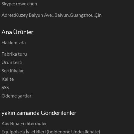
Skype: rowe.chen
Adres:Kuzey Baiyun Ave., Baiyun,Guangzhou,Çin
Ana Ürünler
Hakkımızda
Fabrika turu
Ürün testi
Sertifikalar
Kalite
SSS
Ödeme şartları
yakın zamanda Gönderilenler
Kas Bina En Steroidler
Equipoise'a İyi etkileri (boldenone Undesilenate)