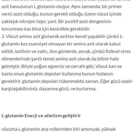
asit havuzunun L glutamin oluşur. Aynı zamanda, bir primer
verici azot olduğu, bunun gerekli olduğu üzere vücut içinde
yaklaşık nitrojen taşır, yani. Bir pozitif azot dengesinin
korunması kas bina için kesinlikle gereklidir.
2. Vücut amino asit glutamik asitten kendi yapabilir çünkü L-
glutamin kez esansiyel olmayan bir amino asit olarak kabul
edildi, izolösin ve valin,. Son günlerde, ancak, çünkü fiziksel stres
dönemlerinde şartlı temel amino asit olarak da bilinir hale
gelmiştir, Böyle yoğun egzersiz ve cerrahi gibi, Vücut kan ve
kasta onun glutamin depoları kullanma bunun fazlasını
gerektirir. glutamin depoları tükenmekte zaman, Eğer gücü azalır
karşılaşabilirsiniz, dayanma gücü, ve kurtarma.
L-glutamin Enerji ve atletizm geliştirir
vücutta L-glutamin ana rollerinden biri amonyak, yüksek