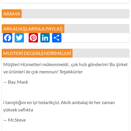
ARAMA
ARKADAŞLARINLA ​​PAYLAŞ
Facebook
Twitter
Pinterest
LinkedIn
分
享
MUSTERI DEGERLENDIRMELERI
Müşteri Hizmetleri mükemmeldi , çok hızlı gönderim! Bu şirket
ve ürünleri ile çok memnun! Teşekkürler
— Bay. Mack
i tanıştığım en iyi tedarikçisi, Akıllı ambalaj ile her zaman
yüksek saflıkta
— Mr.Steve