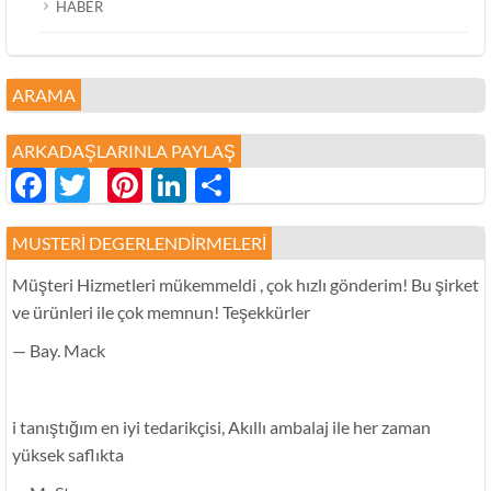
HABER
ARAMA
ARKADAŞLARINLA ​​PAYLAŞ
Facebook
Twitter
Pinterest
LinkedIn
分
享
MUSTERI DEGERLENDIRMELERI
Müşteri Hizmetleri mükemmeldi , çok hızlı gönderim! Bu şirket
ve ürünleri ile çok memnun! Teşekkürler
— Bay. Mack
i tanıştığım en iyi tedarikçisi, Akıllı ambalaj ile her zaman
yüksek saflıkta