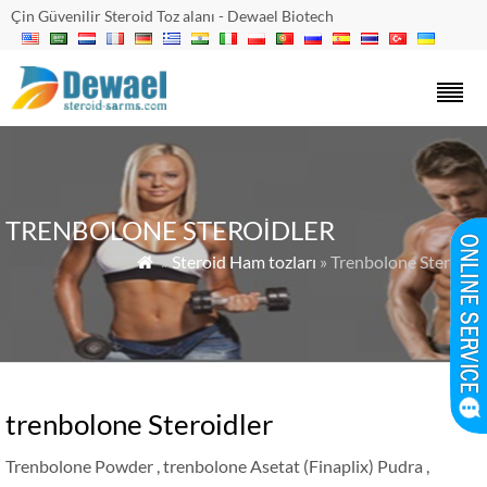
Çin Güvenilir Steroid Toz alanı - Dewael Biotech
TRENBOLONE STEROIDLER
»
Steroid Ham tozları
» Trenbolone Steroids

trenbolone Steroidler
Trenbolone Powder
, trenbolone Asetat (Finaplix) Pudra ,