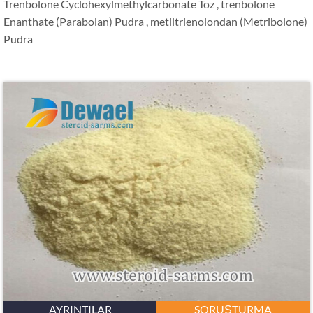
Trenbolone Cyclohexylmethylcarbonate Toz , trenbolone
Enanthate (Parabolan) Pudra , metiltrienolondan (Metribolone)
Pudra
AYRINTILAR
SORUŞTURMA