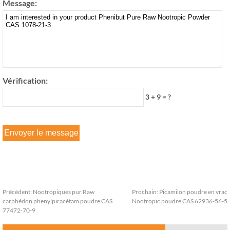
Message:
Vérification:
3 + 9 = ?
Précédent:
Nootropiques pur Raw
Prochain:
Picamilon poudre en vrac
carphédon phenylpiracétam poudre CAS
Nootropic poudre CAS 62936-56-5
77472-70-9