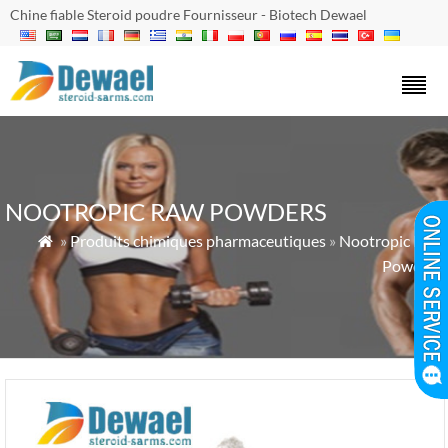
Chine fiable Steroid poudre Fournisseur - Biotech Dewael
NOOTROPIC RAW POWDERS
»
Produits chimiques pharmaceutiques
»
Nootropic Raw

Powders