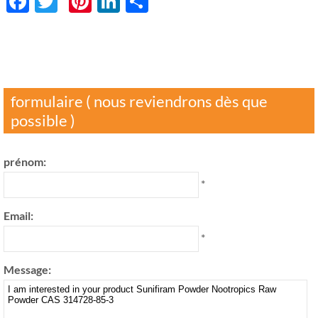
Facebook
Twitter
Pinterest
LinkedIn
分
享
formulaire ( nous reviendrons dès que
possible )
prénom:
*
Email:
*
Message: