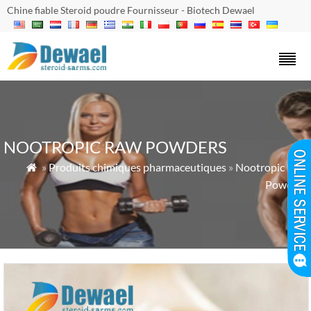
Chine fiable Steroid poudre Fournisseur - Biotech Dewael
NOOTROPIC RAW POWDERS
»
Produits chimiques pharmaceutiques
»
Nootropic Raw

Powders