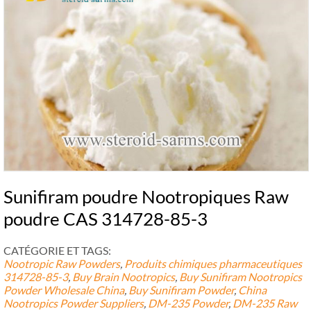
Sunifiram poudre Nootropiques Raw
poudre CAS 314728-85-3
CATÉGORIE ET ​​TAGS:
Nootropic Raw Powders
,
Produits chimiques pharmaceutiques
314728-85-3
,
Buy Brain Nootropics
,
Buy Sunifiram Nootropics
Powder Wholesale China
,
Buy Sunifiram Powder
,
China
Nootropics Powder Suppliers
,
DM-235 Powder
,
DM-235 Raw