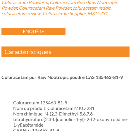
Coluracetam Powderm
,
Coluracetam Pure Raw Nootropic
Powder
,
Coluracetam Raw Powder
,
coluracetam reddit
,
coluracetam review
,
Coluracetam Supplier
,
MKC-231
ENQUÊTE
Caractéristiques
Coluracetam pur Raw Nootropic poudre CAS 135463-81-9
Coluracetam 135463-81-9
Nom du produit: Coluracetam MKC-231
Nom chimique: N-(2,3-Dimethyl-5,6,7,8-
tétrahydrofuro[2,3-b]quinolin-4-yl)-2-(2-oxopyrrolidine-
1-yl)acétamide
CAS No.: 135463-81-9