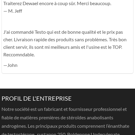
Traiterez Dewael encore à coup sûr. Merci beaucoup.
— M. Jeff
J'ai commandé Testo qui est de bonne qualité et le prix pas
cher. Livraison rapide des produits sans problèmes. Très bon
client servir, ils sont mi meilleurs amis et l'usine est le TOP.
Reccomndable.
—John
PROFIL DE L'ENTREPRISE
Notre société est un fabricant et fournisseur professionnel et
fiable de matières premières de stéroïdes anabolisants
androgènes. Les principaux produits comprennent l’énanthate
de testostérone., sustanon 250, Boldenone Undecylenate,