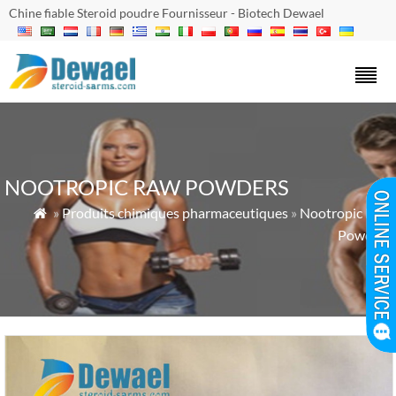
Chine fiable Steroid poudre Fournisseur - Biotech Dewael
NOOTROPIC RAW POWDERS
»
Produits chimiques pharmaceutiques
»
Nootropic Raw

Powders