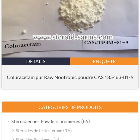
DÉTAILS
ENQUÊTE
Coluracetam pur Raw Nootropic poudre CAS 135463-81-9
CATÉGORIES DE PRODUITS
(85)
Stéroïdiennes Powders premières
(16)
Stéroïdes de testostérone
(5)
Stéroïdes Boldénone