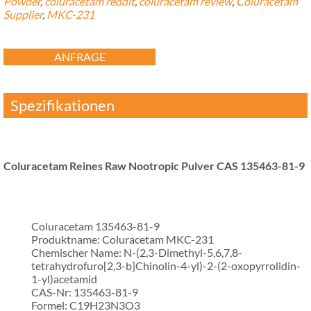
Powder
,
coluracetam reddit
,
coluracetam review
,
Coluracetam
Supplier
,
MKC-231
ANFRAGE
Spezifikationen
Coluracetam Reines Raw Nootropic Pulver CAS 135463-81-9
Coluracetam 135463-81-9
Produktname: Coluracetam MKC-231
Chemischer Name: N-(2,3-Dimethyl-5,6,7,8-
tetrahydrofuro[2,3-b]Chinolin-4-yl)-2-(2-oxopyrrolidin-
1-yl)acetamid
CAS-Nr: 135463-81-9
Formel: C19H23N3O3