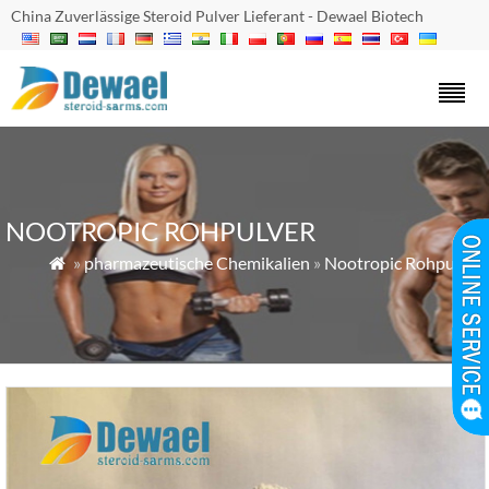
China Zuverlässige Steroid Pulver Lieferant - Dewael Biotech
NOOTROPIC ROHPULVER
»
pharmazeutische Chemikalien
»
Nootropic Rohpulver
