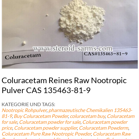
Coluracetam Reines Raw Nootropic
Pulver CAS 135463-81-9
KATEGORIE UND TAGS:
Nootropic Rohpulver
,
pharmazeutische Chemikalien
135463-
81-9
,
Buy Coluracetam Powder
,
coluracetam buy
,
Coluracetam
for sale
,
Coluracetam powder for sale
,
Coluracetam powder
price
,
Coluracetam powder supplier
,
Coluracetam Powderm
,
Coluracetam Pure Raw Nootropic Powder
,
Coluracetam Raw