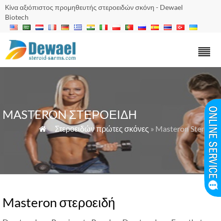
Κίνα αξιόπιστος προμηθευτής στεροειδών σκόνη - Dewael
Biotech
MASTERON ΣΤΕΡΟΕΙΔΉ
»
Στεροειδών πρώτες σκόνες
» Masteron Steroids

Masteron στεροειδή