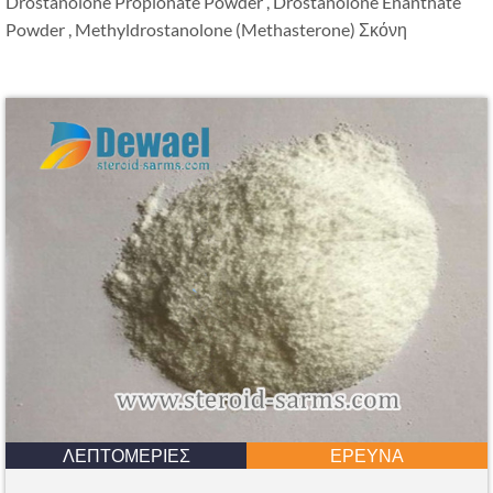
Drostanolone Propionate Powder
,
Drostanolone Enanthate
Powder
, Methyldrostanolone (Methasterone) Σκόνη
ΛΕΠΤΟΜΈΡΙΕΣ
ΈΡΕΥΝΑ