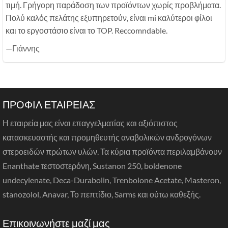
τιμή. Γρήγορη παράδοση των προϊόντων χωρίς προβλήματα.
Πολύ καλός πελάτης εξυπηρετούν, είναι mi καλύτεροι φίλοι
και το εργοστάσιο είναι το TOP. Reccomndable.
—Γιάννης
ΠΡΟΦΙΛ ΕΤΑΙΡΕΙΑΣ
Η εταιρεία μας είναι επαγγελματίας και αξιόπιστος
κατασκευαστής και προμηθευτής αναβολικών ανδρογόνων
στεροειδών πρώτων υλών. Τα κύρια προϊόντα περιλαμβάνουν
Enanthate τεστοστερόνη, Sustanon 250, boldenone
undecylenate, Deca-Durabolin, Trenbolone Acetate, Masteron,
stanozolol, Anavar, Το πεπτίδιο, Sarms και ούτω καθεξής.
Επικοινωνήστε μαζί μας