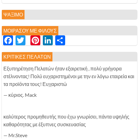
ΨΆΞΙΜΟ
ΜΟΙΡΆΣΟΥ ΜΕ ΦΊΛΟΥΣ
Facebook
Twitter
Pinterest
LinkedIn
分
享
ΚΡΙΤΙΚΈΣ ΠΕΛΑΤΏΝ
Εξυπηρέτηση Πελατών ήταν εξαιρετική , πολύ γρήγορα
στέλνοντας! Πολύ ευχαριστημένοι με την εν λόγω εταιρεία και
τα προϊόντα τους! Ευχαριστώ
— κύριος. Mack
καλύτερος προμηθευτής που έχω γνωρίσει, πάντα υψηλής
καθαρότητας με έξυπνες συσκευασίας
— Mr.Steve