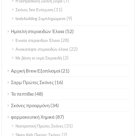
(7)
Η οιστραδιόλη Σκόνη Σειρά
(11)
Σκόνες Sex Ενίσχυση
(9)
bodybuilding Συμπληρώματα
(52)
Ημιτελή στεροειδών Έλαια
(28)
Ενιαία στεροειδών Έλαια
(22)
Ανακατέψτε στεροειδών έλαια
(2)
Με βάση το νερό Στεροειδή
(21)
Αρχική Brew Εξοπλισμοί
(16)
Σαρμ Πρώτες Σκόνες
(48)
Τα πεπτίδια
(34)
Σκόνες προορμόνη
(87)
φαρμακευτική Χημικά
(31)
Νοοτροπική Πρώτες Σκόνες
(2)
Sleep Aids Πρώτες Σκόνες