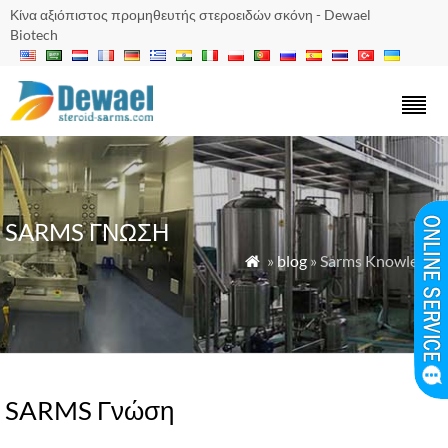
Κίνα αξιόπιστος προμηθευτής στεροειδών σκόνη - Dewael
Biotech
SARMS ΓΝΏΣΗ
»
blog
» Sarms Knowledge

SARMS Γνώση