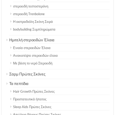
στεροειδή τεστοστερόνη
στεροειδή Trenbolone
Η οιστραδιόλη Σκόνη Σειρά
bodybuilding Συμπληρώματα
Ημιτελή στεροειδών Έλαια
Ενιαία στεροειδών Έλαια
Ανακατέψτε στεροειδών έλαια
Με βάση το νερό Στεροειδή
Σαρμ Πρώτες Σκόνες
Τα πεπτίδια
Hair Growth Πρώτες Σκόνες
Προστατευτικά ήπατος
Sleep Aids Πρώτες Σκόνες
Απώλεια βάρους Πρώτες Σκόνες