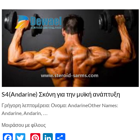
S4(Andarine) Σκόνη για την μυϊκή ανάπτυξη
Γρήγορη λεπτομέρεια: Ονομα:
AndarineOther Names
:
Andarine, Andarin, …
Μοιράσου με φίλους
Facebook
Twitter
Pinterest
LinkedIn
分