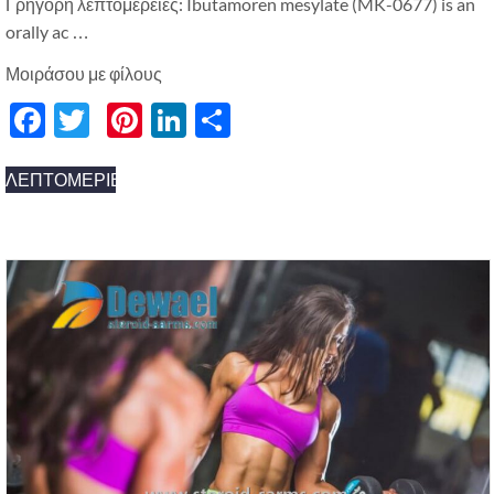
Γρήγορη λεπτομέρειες: Ibutamoren mesylate (MK-0677)
is an
orally ac
…
Μοιράσου με φίλους
Facebook
Twitter
Pinterest
LinkedIn
分
享
ΛΕΠΤΟΜΈΡΙΕΣ