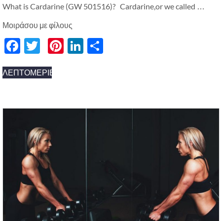
What is Cardarine
(GW 501516)? Cardarine,
or we called
…
Μοιράσου με φίλους
Facebook
Twitter
Pinterest
LinkedIn
分
享
ΛΕΠΤΟΜΈΡΙΕΣ