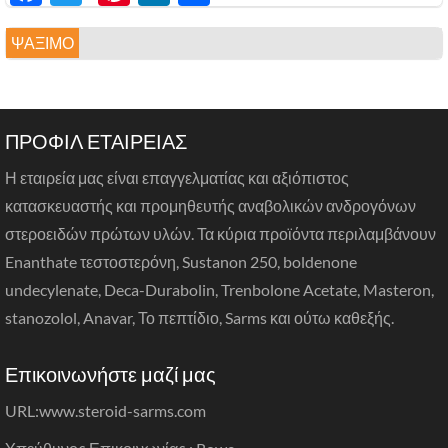
享
ΨΆΞΙΜΟ
ΠΡΟΦΙΛ ΕΤΑΙΡΕΙΑΣ
Η εταιρεία μας είναι επαγγελματίας και αξιόπιστος
κατασκευαστής και προμηθευτής αναβολικών ανδρογόνων
στεροειδών πρώτων υλών. Τα κύρια προϊόντα περιλαμβάνουν
Enanthate τεστοστερόνη, Sustanon 250, boldenone
undecylenate, Deca-Durabolin, Trenbolone Acetate, Masteron,
stanozolol, Anavar, Το πεπτίδιο, Sarms και ούτω καθεξής.
Επικοινωνήστε μαζί μας
URL:
www.steroid-sarms.com