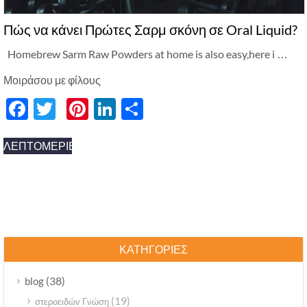
Πώς να κάνει Πρώτες Σαρμ σκόνη σε Oral Liquid?
Homebrew Sarm Raw Powders at home is also easy
,
here i
…
Μοιράσου με φίλους
Facebook
Twitter
Pinterest
LinkedIn
分
享
ΛΕΠΤΟΜΈΡΙΕΣ
ΚΑΤΗΓΟΡΊΕΣ
(38)
blog
(19)
στεροειδών Γνώση