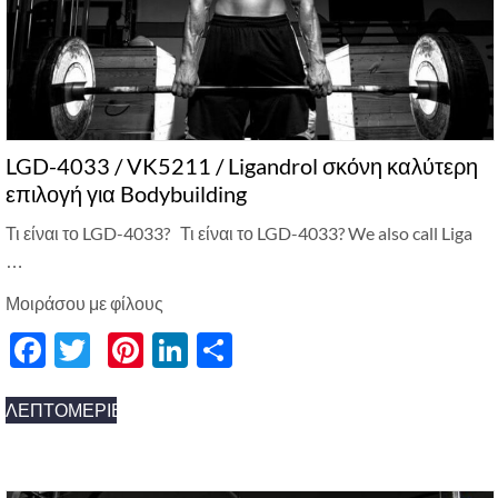
LGD-4033 / VK5211 / Ligandrol σκόνη καλύτερη
επιλογή για Bodybuilding
Τι είναι το LGD-4033? Τι είναι το LGD-4033?
We also call Liga
…
Μοιράσου με φίλους
Facebook
Twitter
Pinterest
LinkedIn
分
享
ΛΕΠΤΟΜΈΡΙΕΣ