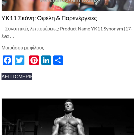
YK11 Σκόνη: Οφέλη & Παρενέργειες
Συνοπτικές λεπτομέρειες:
Product Name YK11 Synonym
(17-
ένα …
Μοιράσου με φίλους
Facebook
Twitter
Pinterest
LinkedIn
分
享
ΛΕΠΤΟΜΈΡΙΕΣ