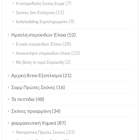
(7)
Η οιστραδιόλη Σκόνη Σειρά
(11)
Σκόνες Sex Ενίσχυση
(9)
bodybuilding Συμπληρώματα
(52)
Ημιτελή στεροειδών Έλαια
(28)
Ενιαία στεροειδών Έλαια
(22)
Ανακατέψτε στεροειδών έλαια
(2)
Με βάση το νερό Στεροειδή
(21)
Αρχική Brew Εξοπλισμοί
(16)
Σαρμ Πρώτες Σκόνες
(48)
Τα πεπτίδια
(34)
Σκόνες προορμόνη
(87)
φαρμακευτική Χημικά
(31)
Νοοτροπική Πρώτες Σκόνες