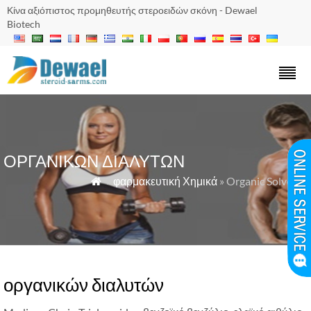
Κίνα αξιόπιστος προμηθευτής στεροειδών σκόνη - Dewael
Biotech
ΟΡΓΑΝΙΚΏΝ ΔΙΑΛΥΤΏΝ
»
φαρμακευτική Χημικά
» Organic Solvents

οργανικών διαλυτών