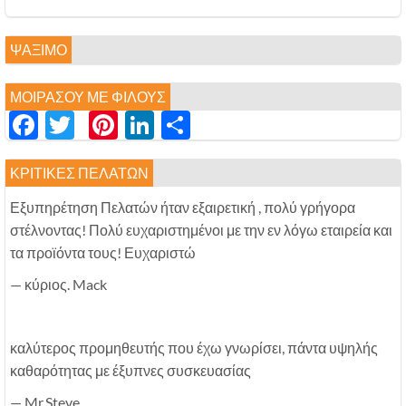
ΨΆΞΙΜΟ
ΜΟΙΡΆΣΟΥ ΜΕ ΦΊΛΟΥΣ
Facebook
Twitter
Pinterest
LinkedIn
分
享
ΚΡΙΤΙΚΈΣ ΠΕΛΑΤΏΝ
Εξυπηρέτηση Πελατών ήταν εξαιρετική , πολύ γρήγορα
στέλνοντας! Πολύ ευχαριστημένοι με την εν λόγω εταιρεία και
τα προϊόντα τους! Ευχαριστώ
— κύριος. Mack
καλύτερος προμηθευτής που έχω γνωρίσει, πάντα υψηλής
καθαρότητας με έξυπνες συσκευασίας
— Mr.Steve