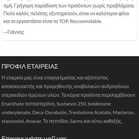
τιμή. Γρήγορη παράδοση των προϊόντων χωρίς προβλήματα.
Πολύ καλός πελάτης εξυπηρετούν, είναι mi καλύτεροι φίλοι
και το εργοστάσιο είναι το TOP. Reccomndable.
—Γιάννης
ΠΡΟΦΙΛ ΕΤΑΙΡΕΙΑΣ
Η εταιρεία μας είναι επαγγελματίας και αξιόπιστος
κατασκευαστής και προμηθευτής αναβολικών ανδρογόνων
στεροειδών πρώτων υλών. Τα κύρια προϊόντα περιλαμβάνουν
Enanthate τεστοστερόνη, Sustanon 250, boldenone
undecylenate, Deca-Durabolin, Trenbolone Acetate, Masteron,
stanozolol, Anavar, Το πεπτίδιο, Sarms και ούτω καθεξής.
Επικοινωνήστε μαζί μας