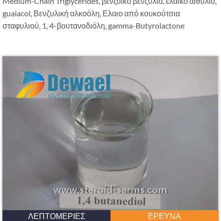
Medium-Chain Triglycerides
, βενζοϊκό βενζύλιο, ελαϊκό αιθύλιο,
guaiacol, Βενζυλική αλκοόλη, Ελαιο από κουκούτσια
σταφυλιού, 1, 4-βουτανοδιόλη,
gamma-Butyrolactone
ΛΕΠΤΟΜΈΡΙΕΣ
ΈΡΕΥΝΑ