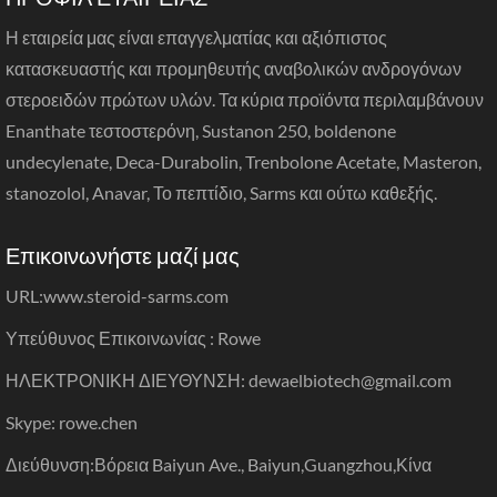
Η εταιρεία μας είναι επαγγελματίας και αξιόπιστος
κατασκευαστής και προμηθευτής αναβολικών ανδρογόνων
στεροειδών πρώτων υλών. Τα κύρια προϊόντα περιλαμβάνουν
Enanthate τεστοστερόνη, Sustanon 250, boldenone
undecylenate, Deca-Durabolin, Trenbolone Acetate, Masteron,
stanozolol, Anavar, Το πεπτίδιο, Sarms και ούτω καθεξής.
Επικοινωνήστε μαζί μας
URL:
www.steroid-sarms.com
Υπεύθυνος Επικοινωνίας : Rowe
ΗΛΕΚΤΡΟΝΙΚΗ ΔΙΕΥΘΥΝΣΗ: dewaelbiotech@gmail.com
Skype: rowe.chen
Διεύθυνση:Βόρεια Baiyun Ave., Baiyun,Guangzhou,Κίνα