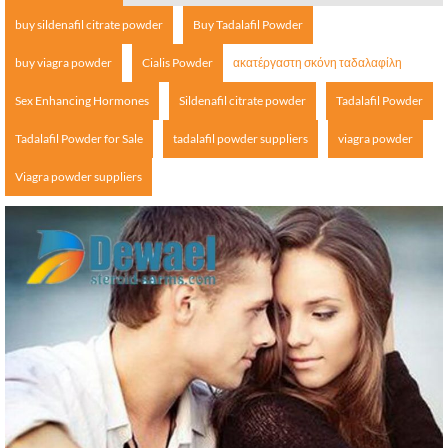
buy sildenafil citrate powder
Buy Tadalafil Powder
buy viagra powder
Cialis Powder
ακατέργαστη σκόνη ταδαλαφίλη
Sex Enhancing Hormones
Sildenafil citrate powder
Tadalafil Powder
Tadalafil Powder for Sale
tadalafil powder suppliers
viagra powder
Viagra powder suppliers