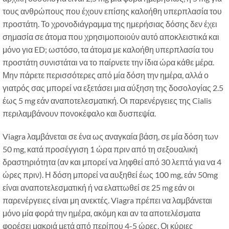
τους ανθρώπους που έχουν επίσης καλοήθη υπερπλασία του
προστάτη. Το χρονοδιάγραμμα της ημερήσιας δόσης δεν έχει
σημασία σε άτομα που χρησιμοποιούν αυτό αποκλειστικά και
μόνο για ED; ωστόσο, τα άτομα με καλοήθη υπερπλασία του
προστάτη συνιστάται να το παίρνετε την ίδια ώρα κάθε μέρα.
Μην πάρετε περισσότερες από μία δόση την ημέρα, αλλά ο
γιατρός σας μπορεί να εξετάσει μια αύξηση της δοσολογίας 2.5
έως 5 mg εάν αναποτελεσματική. Οι παρενέργειες της Cialis
περιλαμβάνουν πονοκέφαλο και δυσπεψία.
Viagra λαμβάνεται σε ένα ως αναγκαία βάση, σε μία δόση των
50 mg, κατά προσέγγιση 1 ώρα πριν από τη σεξουαλική
δραστηριότητα (αν και μπορεί να ληφθεί από 30 λεπτά για να 4
ώρες πριν). Η δόση μπορεί να αυξηθεί έως 100 mg, εάν 50mg
είναι αναποτελεσματική ή να ελαττωθεί σε 25 mg εάν οι
παρενέργειες είναι μη ανεκτές. Viagra πρέπει να λαμβάνεται
μόνο μία φορά την ημέρα, ακόμη και αν τα αποτελέσματα
φορέσει μακριά μετά από περίπου 4-5 ώρες. Οι κύριες