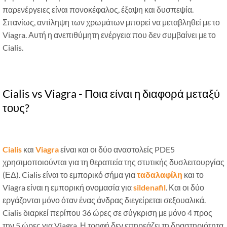
παρενέργειες είναι πονοκέφαλος, έξαψη και δυσπεψία.
Σπανίως, αντίληψη των χρωμάτων μπορεί να μεταβληθεί με το
Viagra. Αυτή η ανεπιθύμητη ενέργεια που δεν συμβαίνει με το
Cialis.
Cialis vs Viagra - Ποια είναι η διαφορά μεταξύ
τους?
Cialis
και
Viagra
είναι και οι δύο αναστολείς PDE5
χρησιμοποιούνται για τη θεραπεία της στυτικής δυσλειτουργίας
(ΕΔ). Cialis είναι το εμπορικό σήμα για
ταδαλαφίλη
και το
Viagra είναι η εμπορική ονομασία για
sildenafil
. Και οι δύο
εργάζονται μόνο όταν ένας άνδρας διεγείρεται σεξουαλικά.
Cialis διαρκεί περίπου 36 ώρες σε σύγκριση με μόνο 4 προς
την 5 ώρες για Viagra. Η τροφή δεν επηρεάζει τη δραστηριότητα