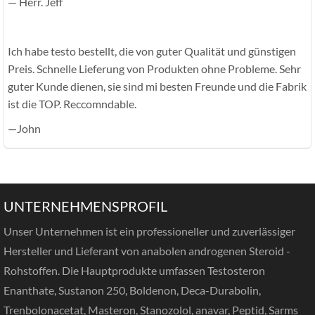
— Herr. Jeff
Ich habe testo bestellt, die von guter Qualität und günstigen
Preis. Schnelle Lieferung von Produkten ohne Probleme. Sehr
guter Kunde dienen, sie sind mi besten Freunde und die Fabrik
ist die TOP. Reccomndable.
—John
UNTERNEHMENSPROFIL
Unser Unternehmen ist ein professioneller und zuverlässiger
Hersteller und Lieferant von anabolen androgenen Steroid -
Rohstoffen. Die Hauptprodukte umfassen Testosteron
Enanthate, Sustanon 250, Boldenon, Deca-Durabolin,
Trenbolonacetat, Masteron, Stanozolol, anavar, Peptid, Sarms