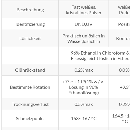
Fast weißes,
weiße
Beschreibung
kristallines Pulver
Pude
Identifizierung
UND,UV
Posit
Praktisch unlöslich in
Löslichkeit
Konfo
Wasser,löslich in
96% Ethanol,in Chloroform &
Eisessig,leicht löslich in Ether.
Glührückstand
0.2%max
0.03
+7° ~ + 11 °(1% w / v-
Bestimmte Rotation
Lösung in 96%
+9.3
Ethanollösung)
Trocknungsverlust
0.5%max
0.22
164.5~ 1
Schmelzpunkt
163~ 167 ° C
° C