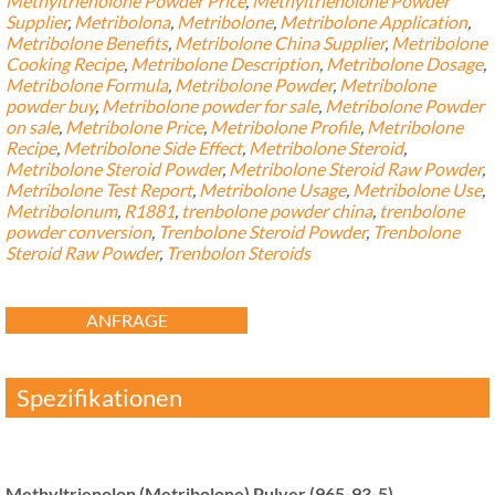
Methyltrienolone Powder Price
,
Methyltrienolone Powder
Supplier
,
Metribolona
,
Metribolone
,
Metribolone Application
,
Metribolone Benefits
,
Metribolone China Supplier
,
Metribolone
Cooking Recipe
,
Metribolone Description
,
Metribolone Dosage
,
Metribolone Formula
,
Metribolone Powder
,
Metribolone
powder buy
,
Metribolone powder for sale
,
Metribolone Powder
on sale
,
Metribolone Price
,
Metribolone Profile
,
Metribolone
Recipe
,
Metribolone Side Effect
,
Metribolone Steroid
,
Metribolone Steroid Powder
,
Metribolone Steroid Raw Powder
,
Metribolone Test Report
,
Metribolone Usage
,
Metribolone Use
,
Metribolonum
,
R1881
,
trenbolone powder china
,
trenbolone
powder conversion
,
Trenbolone Steroid Powder
,
Trenbolone
Steroid Raw Powder
,
Trenbolon Steroids
ANFRAGE
Spezifikationen
Methyltrienolon (Metribolone) Pulver (965-93-5)