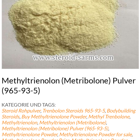
Methyltrienolon (Metribolone) Pulver
(965-93-5)
KATEGORIE UND TAGS:
Steroid Rohpulver
,
Trenbolon Steroids
965-93-5
,
Bodybuilding
Steroids
,
Buy Methyltrienolone Powder
,
Methyl Trenbolone
,
Methyltrienolon
,
Methyltrienolon (Metribolone)
,
Methyltrienolon (Metribolone) Pulver (965-93-5)
,
Methyltrienolone Powder
,
Methyltrienolone Powder for sale
,