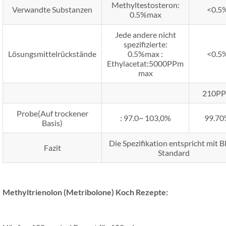
Methyltestosteron:
Verwandte Substanzen
<0.5
0.5%max
Jede andere nicht
spezifizierte:
Lösungsmittelrückstände
0.5%max :
<0.5
Ethylacetat:5000PPm
max
210P
Probe(Auf trockener
: 97.0~ 103,0%
99.7
Basis)
Die Spezifikation entspricht mit 
Fazit
Standard
Methyltrienolon (Metribolone)
Koch Rezepte: