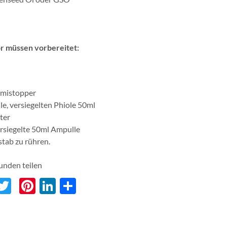
r müssen vorbereitet:
mistopper
ile, versiegelten Phiole 50ml
ter
rsiegelte 50ml Ampulle
stab zu rühren.
unden teilen
acebook
Twitter
Pinterest
LinkedIn
分
享