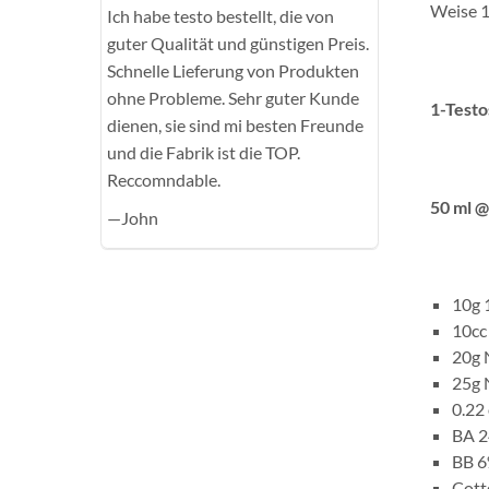
Weise 1
Ich habe testo bestellt, die von
guter Qualität und günstigen Preis.
Schnelle Lieferung von Produkten
ohne Probleme. Sehr guter Kunde
1-Testo
dienen, sie sind mi besten Freunde
und die Fabrik ist die TOP.
Reccomndable.
50 ml @
—John
10g 
10cc
20g 
25g 
0.22
BA 
BB 
Cott