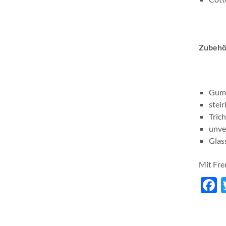
Zubehö
Gum
steir
Trich
unve
Glas
Mit Fre
F