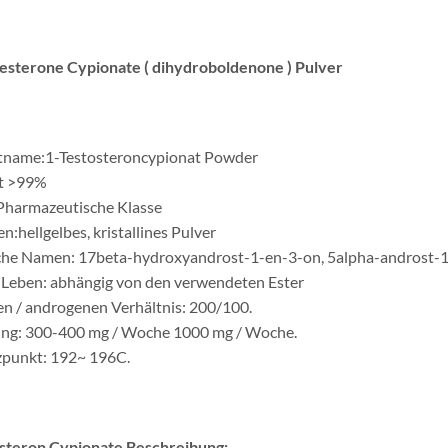
esterone Cypionate ( dihydroboldenone ) Pulver
tname:1-Testosteroncypionat Powder
t >99%
Pharmazeutische Klasse
:hellgelbes, kristallines Pulver
he Namen: 17beta-hydroxyandrost-1-en-3-on, 5alpha-androst-1-
 Leben: abhängig von den verwendeten Ester
n / androgenen Verhältnis: 200/100.
ng: 300-400 mg / Woche 1000 mg / Woche.
punkt: 192~ 196C.
steron Cypionate Beschreibung: