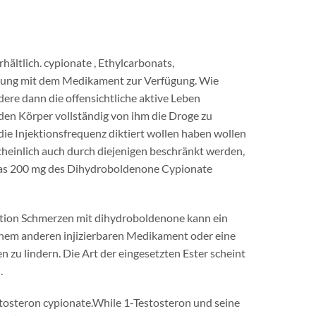
hältlich. cypionate , Ethylcarbonats,
endung mit dem Medikament zur Verfügung. Wie
dere dann die offensichtliche aktive Leben
r den Körper vollständig von ihm die Droge zu
die Injektionsfrequenz diktiert wollen haben wollen
cheinlich auch durch diejenigen beschränkt werden,
, das 200 mg des Dihydroboldenone Cypionate
ktion Schmerzen mit dihydroboldenone kann ein
nem anderen injizierbaren Medikament oder eine
n zu lindern. Die Art der eingesetzten Ester scheint
.
stosteron cypionate.While 1-Testosteron und seine