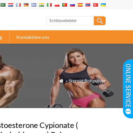
g
Kontaktiere uns
»
Steroid Rohpulver

stoesterone Cypionate (