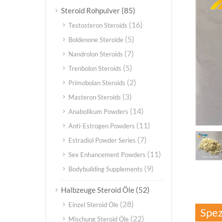
(85)
Steroid Rohpulver
(16)
Testosteron Steroids
(5)
Boldenone Steroide
(7)
Nandrolon Steroids
(5)
Trenbolon Steroids
(2)
Primobolan Steroids
(3)
Masteron Steroids
(14)
Anabolikum Powders
(11)
Anti-Estrogen Powders
(7)
Estradiol Powder Series
(11)
Sex Enhancement Powders
(9)
Bodybuilding Supplements
(52)
Halbzeuge Steroid Öle
(28)
Einzel Steroid Öle
Spez
(22)
Mischung Steroid Öle