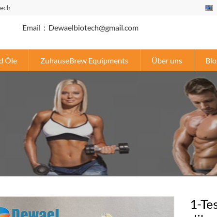
tech
Email：Dewaelbiotech@gmail.com
d Öle
ZuhauseBrew Equipments
Über uns
Blo
1-Te