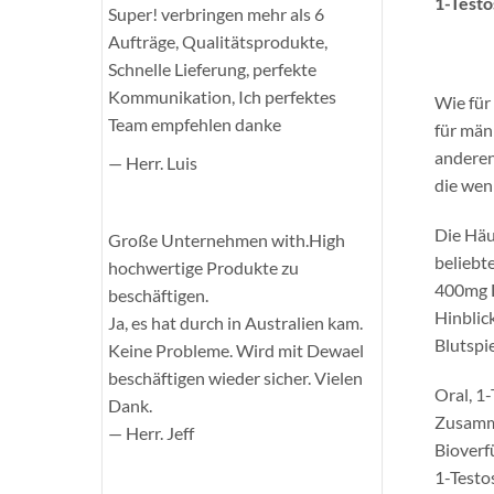
1-Testo
Super! verbringen mehr als 6
Aufträge, Qualitätsprodukte,
Schnelle Lieferung, perfekte
Kommunikation, Ich perfektes
Wie für
Team empfehlen danke
für män
anderen
— Herr. Luis
die wen
Die Häu
Große Unternehmen with.High
beliebt
hochwertige Produkte zu
400mg D
beschäftigen.
Hinblic
Ja, es hat durch in Australien kam.
Blutspi
Keine Probleme. Wird mit Dewael
beschäftigen wieder sicher. Vielen
Oral, 1-
Dank.
Zusamme
— Herr. Jeff
Bioverf
1-Testos