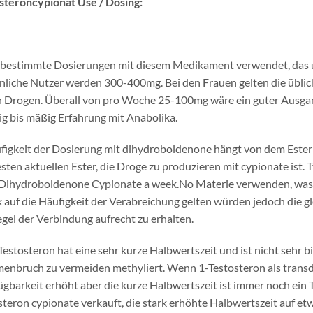
steroncypionat Use / Dosing:
 bestimmte Dosierungen mit diesem Medikament verwendet, das un
nliche Nutzer werden 300-400mg. Bei den Frauen gelten die üblic
 Drogen. Überall von pro Woche 25-100mg wäre ein guter Ausgang
ig bis mäßig Erfahrung mit Anabolika.
figkeit der Dosierung mit dihydroboldenone hängt von dem Ester 
esten aktuellen Ester, die Droge zu produzieren mit cypionate ist.
ihydroboldenone Cypionate a week.No Materie verwenden, was 
k auf die Häufigkeit der Verabreichung gelten würden jedoch die gl
egel der Verbindung aufrecht zu erhalten.
Testosteron hat eine sehr kurze Halbwertszeit und ist nicht sehr b
nbruch zu vermeiden methyliert. Wenn 1-Testosteron als transde
ügbarkeit erhöht aber die kurze Halbwertszeit ist immer noch ein T
teron cypionate verkauft, die stark erhöhte Halbwertszeit auf etwa