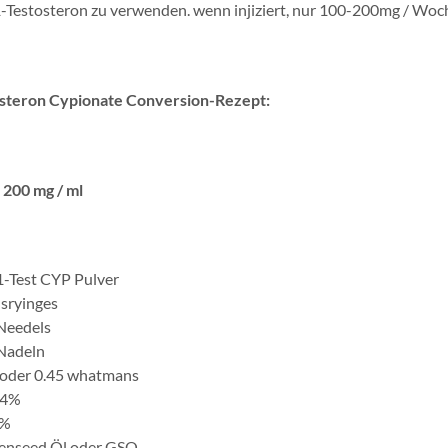
-Testosteron zu verwenden. wenn injiziert, nur 100-200mg / Woche
steron Cypionate Conversion-Rezept:
 200 mg / ml
1-Test CYP Pulver
 sryinges
Needels
Nadeln
 oder 0.45 whatmans
24%
6%
enseed Öl oder GSO