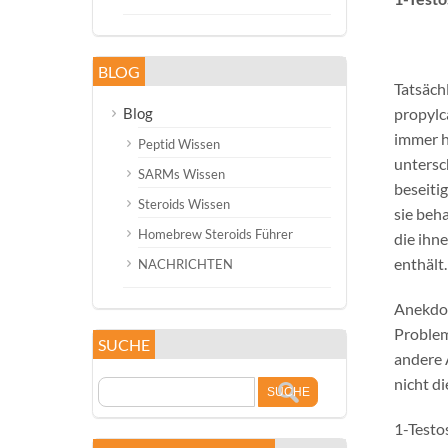
BLOG
Tatsächl
Blog
propylc
immer h
Peptid Wissen
untersc
SARMs Wissen
beseiti
Steroids Wissen
sie beh
Homebrew Steroids Führer
die ihn
enthält.
NACHRICHTEN
Anekdot
Problem
SUCHE
andere 
nicht d
1-Testo