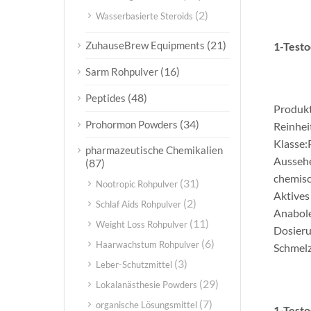
(2)
Wasserbasierte Steroids
(21)
ZuhauseBrew Equipments
1-Testo
(16)
Sarm Rohpulver
(48)
Peptides
Produk
(34)
Prohormon Powders
Reinhei
Klasse:
pharmazeutische Chemikalien
Aussehen
(87)
chemisc
(31)
Nootropic Rohpulver
Aktives
(2)
Schlaf Aids Rohpulver
Anabole
(11)
Weight Loss Rohpulver
Dosieru
(6)
Haarwachstum Rohpulver
Schmelz
(3)
Leber-Schutzmittel
(29)
Lokalanästhesie Powders
(7)
organische Lösungsmittel
1-Testo