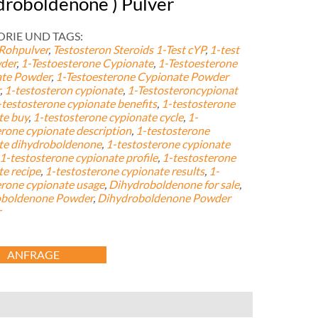
droboldenone ) Pulver
RIE UND TAGS:
 Rohpulver
,
Testosteron Steroids
1-Test cYP
,
1-
test
der
,
1-Testoesterone Cypionate
,
1-Testoesterone
te Powder
,
1-
Testoesterone Cypionate Powder
,
1-
testosteron cypionate
,
1-Testosteroncypionat
-
testosterone cypionate benefits
,
1-
testosterone
te buy
,
1-
testosterone cypionate cycle
,
1-
erone cypionate description
,
1-
testosterone
te dihydroboldenone
,
1-
testosterone cypionate
1-
testosterone cypionate profile
,
1-
testosterone
te recipe
,
1-
testosterone cypionate results
,
1-
erone cypionate usage
,
Dihydroboldenone for sale
,
oboldenone Powder
,
Dihydroboldenone Powder
r
ANFRAGE