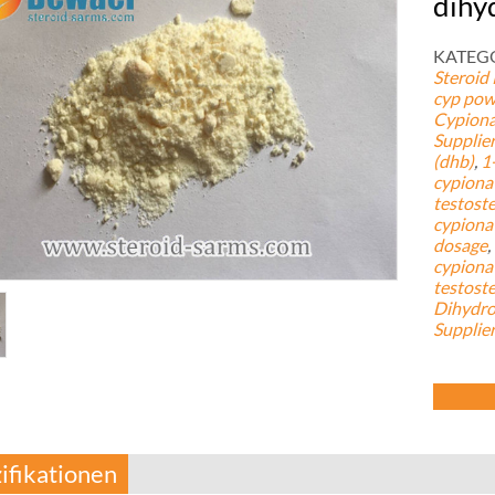
dihy
KATEGO
Steroid
cyp pow
Cypiona
Supplier
(
dhb
)
,
1
cypiona
testost
cypiona
dosage
,
cypiona
testost
Dihydr
Supplie
ifikationen