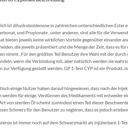
ich ist dihydroboldenone in zahlreichen unterschiedlichen Ester er
arbonat, und Propionate , unter anderen, sind alle für die Verw
at bieten jeweils keine wirklichen Vorteile gegenüber einander an
heiden, die jeweils präsentiert und die Menge der Zeit, dass es fü
gen nimmt . Für den größten Teil Benutzer ihre Wahl mit der durch 
andeln, wenn die Verbindung mit, aber natürlich werden sie wahrs
en zur Verfügung gestellt werden. GP 1-Test CYP ist ein Produkt
isch einige Nutzer haben darauf hingewiesen, dass nach der Inje
 werden für einige. Verdünnen des Medikaments mit entweder ei
Art von sterilen Öl scheint zumindest einen Teil dieser Beschwerde
iesen Schmerz für den Benutzer zu negieren, dass es jedoch erleben
steron ist immer noch auf dem Schwarzmarkt als injizierbare 1-Te