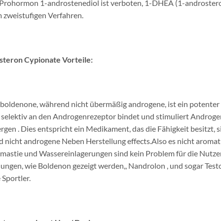
 Prohormon 1-androstenediol ist verboten, 1-DHEA (1-androsterone
m zweistufigen Verfahren.
steron Cypionate Vorteile:
boldenone, während nicht übermäßig androgene, ist ein potenter 
 selektiv an den Androgenrezeptor bindet und stimuliert Androg
rgen . Dies entspricht ein Medikament, das die Fähigkeit besitzt,
 nicht androgene Neben Herstellung effects.Also es nicht aroma
astie und Wassereinlagerungen sind kein Problem für die Nutzer.
ungen, wie Boldenon gezeigt werden,, Nandrolon , und sogar Testo
e Sportler.