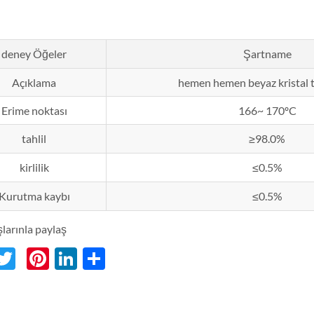
deney Öğeler
Şartname
Açıklama
hemen hemen beyaz kristal 
Erime noktası
166~ 170ºC
tahlil
≥98.0%
kirlilik
≤0.5%
Kurutma kaybı
≤0.5%
arınla ​​paylaş
acebook
Twitter
Pinterest
LinkedIn
分
享