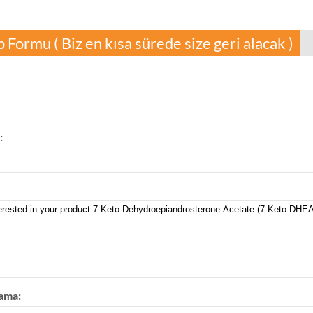
p Formu ( Biz en kısa sürede size geri alacak )
:
ama: