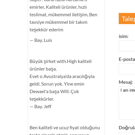
emirler, Kaliteli ürünler, hızlı
teslimat, mükemmel iletişim, Ben
Tale
tavsiye mükemmel bir takım
teşekkür ederim
isim:
— Bay. Luis
E-posta
Büyük şirket with.High kaliteli
ürünler başa.
Evet o Avustralya'da aracılığıyla
Mesaj:
geldi. Sorun yok. Yine emin
Dewael'a başa Will. Çok
teşekkürler.
— Bay. Jeff
Ben kaliteli ve ucuz fiyat olduğunu
Doğrul
testo sipariş etmiş. sorunsuz