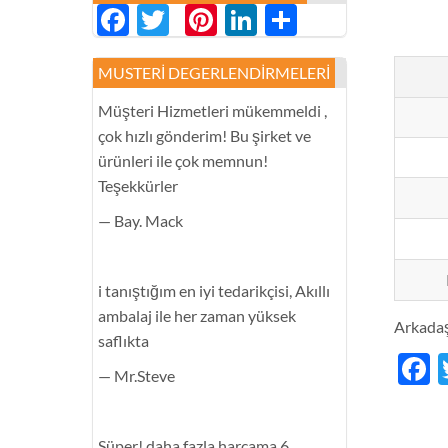
Facebook
Twitter
Pinterest
LinkedIn
分
享
MUSTERI DEGERLENDIRMELERI
Müşteri Hizmetleri mükemmeldi ,
çok hızlı gönderim! Bu şirket ve
ürünleri ile çok memnun!
Teşekkürler
— Bay. Mack
i tanıştığım en iyi tedarikçisi, Akıllı
ambalaj ile her zaman yüksek
Arkadaşl
saflıkta
F
— Mr.Steve
Süper! daha fazla harcama 6