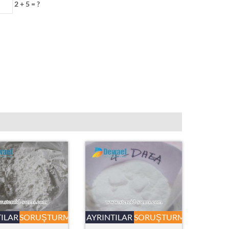
2 + 5 = ?
TILAR
SORUŞTURMA
AYRINTILAR
SORUŞTURMA