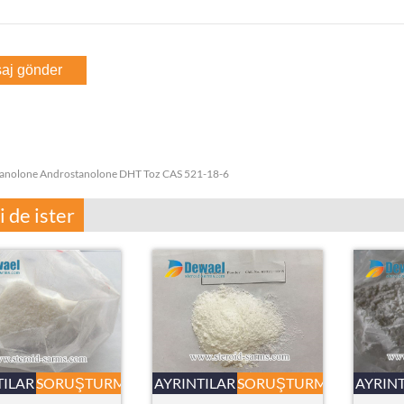
tanolone Androstanolone DHT Toz CAS 521-18-6
i de ister
TILAR
SORUŞTURMA
AYRINTILAR
SORUŞTURMA
AYRIN