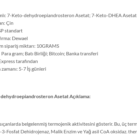
mlı: 7-Keto-dehydroepiandrosteron Asetat; 7-Keto-DHEA Asetat
n: Çin
SP standart
 firma: Dewael
 sipariş miktarı: 10GRAMS
ara gram; Batı Birliği; Bitcoin; Banka transferi
 Express tarafından
 zamanı: 5-7 İş günleri
-dehydroepiandrosteron Asetat
Açıklama:
ıçanlarda belgelenmiş termojenik aktivitesini gösterir. Bu, üç term
l-3-Fosfat Dehidrojenaz, Malik Enzim ve Yağ asil CoA oksidaz. the