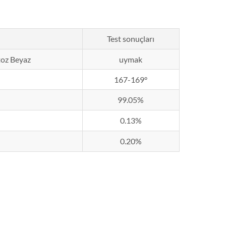
Test sonuçları
toz Beyaz
uymak
167-169°
99.05%
0.13%
0.20%