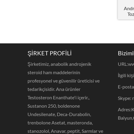
Andr
To
ŞİRKET PROFİLİ
Biziml
Şirketimiz, anabolik androjenik
URL:
ww
steroid ham maddelerinin
İlgili ki
profesyonel ve güvenilir üreticisi ve
E-posta
tedarikçisidir. Ana ürünler
Testosteron Enanthate'i içerir.,
Skype: 
Sustanon 250, boldenone
Adres:K
Undesilenate, Deca-Durabolin,
Baiyun
trenbolone Asetat, masteronda,
stanozolol, Anavar, peptit, Sarmlar ve