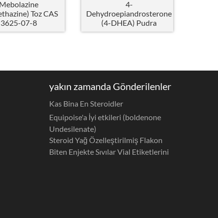
Mebolazine
4-
thazine) Toz CAS
Dehydroepiandrosterone
3625-07-8
(4-DHEA) Pudra
yakın zamanda Gönderilenler
Kas Bina En Steroidler
Equipoise'a İyi etkileri (boldenone
Undesilenate)
Steroid Yağ Özelleştirilmiş Flakon
Biten Enjekte Sıvılar Vial Etiketlerini