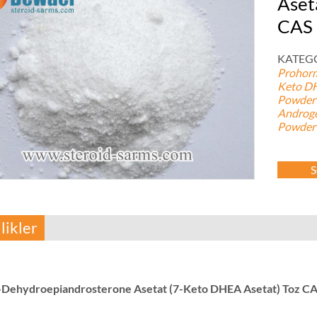
Aset
CAS 
KATEGO
Prohorm
Keto DH
Powder 
Androge
Powder
likler
-Dehydroepiandrosterone Asetat (7-Keto DHEA Asetat) Toz C