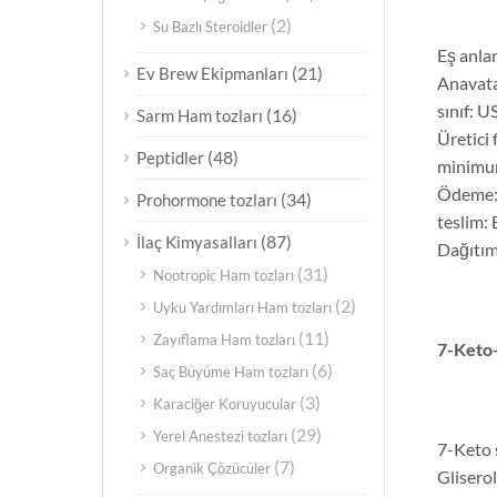
(2)
Su Bazlı Steroidler
Eş anla
(21)
Ev Brew Ekipmanları
Anavata
sınıf: U
(16)
Sarm Ham tozları
Üretici
(48)
Peptidler
minimum
Ödeme: P
(34)
Prohormone tozları
teslim:
(87)
İlaç Kimyasalları
Dağıtım
(31)
Nootropic Ham tozları
(2)
Uyku Yardımları Ham tozları
(11)
Zayıflama Ham tozları
7-Keto
(6)
Saç Büyüme Ham tozları
(3)
Karaciğer Koruyucular
(29)
Yerel Anestezi tozları
7-Keto s
(7)
Organik Çözücüler
Glisero