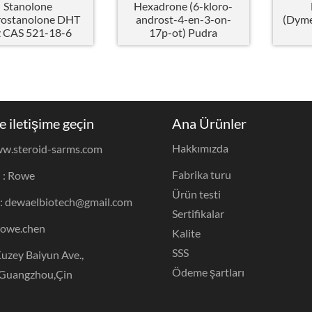
Stanolone
Hexadrone (6-kloro-
ostanolone DHT
androst-4-en-3-on-
(Dyme
z CAS 521-18-6
17p-ot) Pudra
e iletişime geçin
Ana Ürünler
Hakkımızda
w.steroid-sarms.com
Fabrika turu
şi : Rowe
Ürün testi
: dewaelbiotech@gmail.com
Sertifikalar
rowe.chen
Kalite
SSS
uzey Baiyun Ave.,
Ödeme şartları
,Guangzhou,Çin