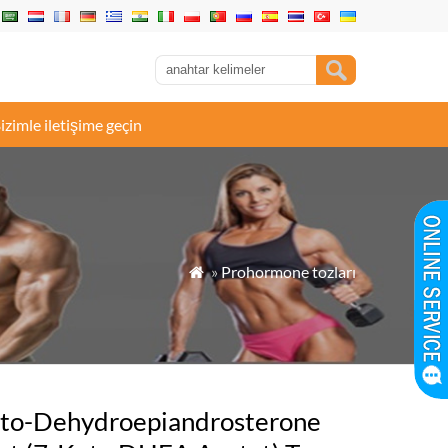
izimle iletişime geçin
»
Prohormone tozları

to-Dehydroepiandrosterone