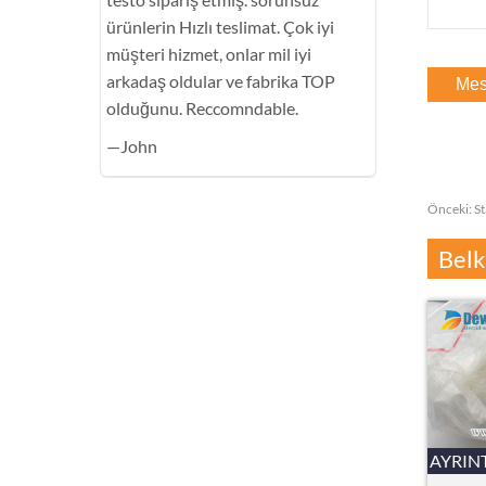
ürünlerin Hızlı teslimat. Çok iyi
müşteri hizmet, onlar mil iyi
arkadaş oldular ve fabrika TOP
olduğunu. Reccomndable.
—John
Önceki:
S
Belk
AYRIN