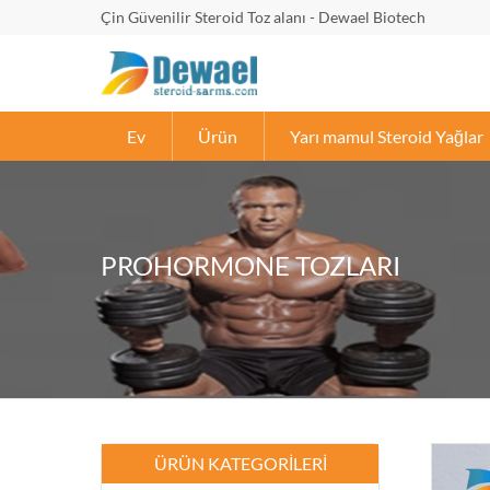
Çin Güvenilir Steroid Toz alanı - Dewael Biotech
Ev
Ürün
Yarı mamul Steroid Yağlar
PROHORMONE TOZLARI
ÜRÜN KATEGORILERI