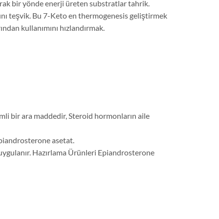
rak bir yönde enerji üreten substratlar tahrik.
mını teşvik. Bu 7-Keto en thermogenesis geliştirmek
arından kullanımını hızlandırmak.
li bir ara maddedir, Steroid hormonların aile
Epiandrosterone asetat.
a uygulanır. Hazırlama Ürünleri Epiandrosterone