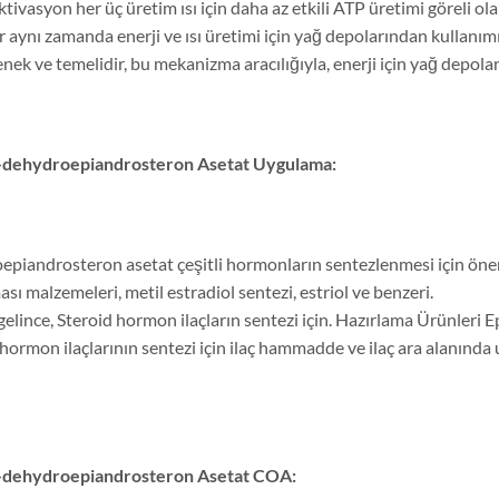
tivasyon her üç üretim ısı için daha az etkili ATP üretimi göreli ola
r aynı zamanda enerji ve ısı üretimi için yağ depolarından kullanı
enek ve temelidir, bu mekanizma aracılığıyla, enerji için yağ depol
-dehydroepiandrosteron Asetat
Uygulama:
epiandrosteron asetat çeşitli hormonların sentezlenmesi için önem
sı malzemeleri, metil estradiol sentezi, estriol ve benzeri.
 gelince, Steroid hormon ilaçların sentezi için. Hazırlama Ürünleri 
 hormon ilaçlarının sentezi için ilaç hammadde ve ilaç ara alanınd
-dehydroepiandrosteron Asetat
COA: