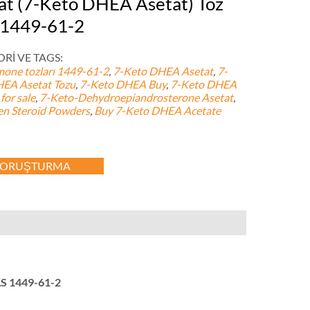
at (7-Keto DHEA Asetat) Toz
1449-61-2
Rİ VE TAGS:
one tozları
1449-61-2
,
7-Keto DHEA Asetat
,
7-
EA Asetat Tozu
,
7-
Keto DHEA Buy
,
7-
Keto DHEA
for sale
,
7-Keto-Dehydroepiandrosterone Asetat
,
n Steroid Powders
,
Buy 7-Keto DHEA Acetate
SORUŞTURMA
AS 1449-61-2