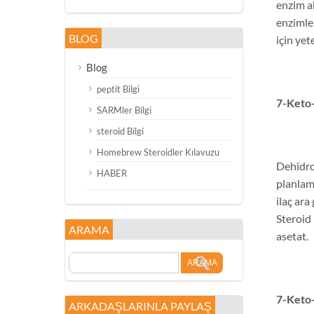
enzim ak
enzimle
BLOG
için yet
Blog
peptit Bilgi
7-Keto
SARMler Bilgi
steroid Bilgi
Homebrew Steroidler Kılavuzu
Dehidro
HABER
planlama
ilaç ara
Steroid
ARAMA
asetat.
7-Keto
ARKADAŞLARINLA ​​PAYLAŞ