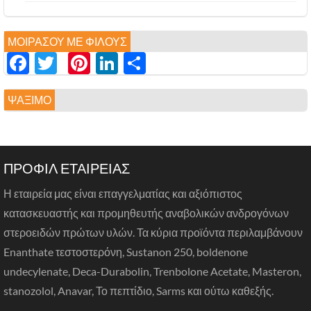
ΜΟΙΡΆΣΟΥ ΜΕ ΦΊΛΟΥΣ
Facebook
Twitter
Pinterest
LinkedIn
分
享
ΨΆΞΙΜΟ
ΠΡΟΦΙΛ ΕΤΑΙΡΕΙΑΣ
Η εταιρεία μας είναι επαγγελματίας και αξιόπιστος
κατασκευαστής και προμηθευτής αναβολικών ανδρογόνων
στεροειδών πρώτων υλών. Τα κύρια προϊόντα περιλαμβάνουν
Enanthate τεστοστερόνη, Sustanon 250, boldenone
undecylenate, Deca-Durabolin, Trenbolone Acetate, Masteron,
stanozolol, Anavar, Το πεπτίδιο, Sarms και ούτω καθεξής.