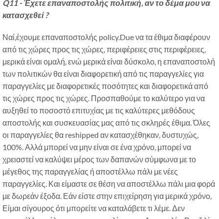
Q11 - Έχετε επαναποστολής πολιτική, αν το δέμα μου να
κατασχεθεί ?
Ναί,έχουμε επαναποστολής policy.Due να τα έθιμα διαφέρουν
από τις χώρες προς τις χώρες, περιφέρειες στις περιφέρειες,
μερικά είναι ομαλή, ενώ μερικά είναι δύσκολο, η επαναποστολή
των πολιτικών θα είναι διαφορετική από τις παραγγελίες για
παραγγελίες με διαφορετικές ποσότητες και διαφορετικά από
τις χώρες προς τις χώρες. Προσπαθούμε το καλύτερο για να
αυξηθεί το ποσοστό επιτυχίας με τις καλύτερες μεθόδους
αποστολής και συσκευασίας μας από τις σκληρές έθιμα. Όλες
οι παραγγελίες θα reshipped αν κατασχέθηκαν, δυστυχώς,
100%. Αλλά μπορεί να μην είναι σε ένα χρόνο, μπορεί να
χρειαστεί να καλύψει μέρος των δαπανών σύμφωνα με το
μέγεθος της παραγγελίας ή αποστέλλω πάλι με νέες
παραγγελίες. Και είμαστε σε θέση να αποστέλλω πάλι μια φορά
με δωρεάν έξοδα. Εάν είστε στην επιχείρηση για μερικά χρόνο,
Είμαι σίγουρος ότι μπορείτε να καταλάβετε τι λέμε. Δεν