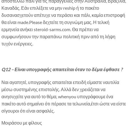
αποστέλλω πάλι για τις παραγγελίες στην Αυστραλία, Βραζιλία,
Καναδάς. Εάν επιλέξετε να μην reship ή το πακέτο
δυσανασχετούν απέτυχε να περάσει και πάλι, καμία επιστροφή
θα είναι made.Please δεχτείτε τη συγνώμη μας. Η τελική
ερμηνεία ανήκει steroid-sarms.com. Θα πρέπει να
συμφωνήσουν την παραπάνω πολιτική πριν από τη λήψη
τυχόν ενέργειες.
Q12 –
Είναι υπογραφής απαιτείται όταν το δέμα έφθασε ?
Ναι αγαπητέ, υπογραφής απαιτείται επειδή είμαστε ναυτιλία
μέσω συστημένης επιστολής. Αλλά δεν χρειάζεται να
ανησυχείτε για αυτό το θέμα, whenyou υπογράφουμε ένα
πακέτο αυτό σημαίνει ότι πέρασε τα τελωνεία,έτσι ώστε να είστε
σίγουροι ότι είναι ασφαλές.
Μοιράσου με φίλους