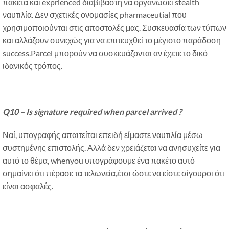
πακέτα και exprienced διαβιβαστή να οργανώσει stealth
ναυτιλία. Δεν σχετικές ονομασίες pharmaceutial που
χρησιμοποιούνται στις αποστολές μας. Συσκευασία των τύπων
και αλλάζουν συνεχώς για να επιτευχθεί το μέγιστο παράδοση
success.Parcel μπορούν να συσκευάζονται αν έχετε το δικό
ιδανικός τρόπος.
Q10 – Is signature required when parcel arrived
?
Ναί, υπογραφής απαιτείται επειδή είμαστε ναυτιλία μέσω
συστημένης επιστολής. Αλλά δεν χρειάζεται να ανησυχείτε για
αυτό το θέμα, whenyou υπογράφουμε ένα πακέτο αυτό
σημαίνει ότι πέρασε τα τελωνεία,έτσι ώστε να είστε σίγουροι ότι
είναι ασφαλές.