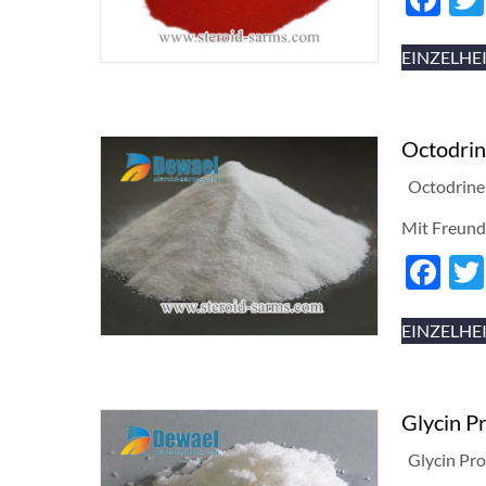
EINZELHE
Octodri
Octodrine
Mit Freund
Fa
EINZELHE
Glycin P
Glycin Pro