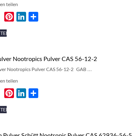
en teilen
cebook
Twitter
Pinterest
LinkedIn
分
享
ITEN
lver Nootropics Pulver CAS 56-12-2
er Nootropics Pulver CAS 56-12-2
GAB
…
en teilen
cebook
Twitter
Pinterest
LinkedIn
分
享
ITEN
n Pulver Schütt Nootropic Pulver CAS 62936-56-5