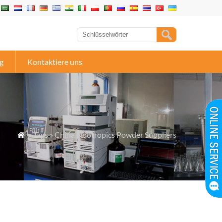
g
Kontaktiere uns
» Tags » China Nootropics Powder Suppliers
