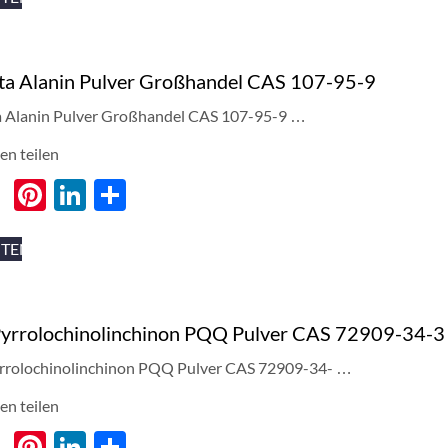
ta Alanin Pulver Großhandel CAS 107-95-9
 Alanin Pulver Großhandel CAS 107-95-9 …
en teilen
cebook
Twitter
Pinterest
LinkedIn
分
享
ITEN
yrrolochinolinchinon PQQ Pulver CAS 72909-34-3
rrolochinolinchinon PQQ Pulver CAS 72909-34- …
en teilen
cebook
Twitter
Pinterest
LinkedIn
分