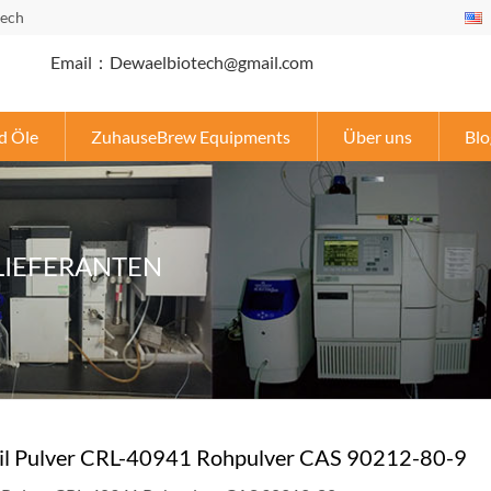
tech
Email：Dewaelbiotech@gmail.com
d Öle
ZuhauseBrew Equipments
Über uns
Blo
LIEFERANTEN
nil Pulver CRL-40941 Rohpulver CAS 90212-80-9