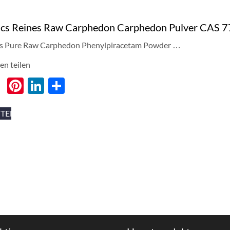
ics Reines Raw Carphedon Carphedon Pulver CAS 
s Pure Raw Carphedon Phenylpiracetam Powder
…
en teilen
cebook
Twitter
Pinterest
LinkedIn
分
享
ITEN