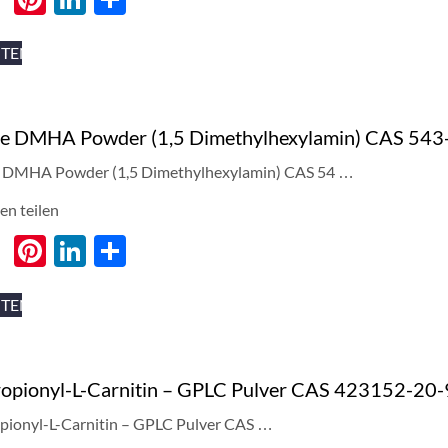
享
ITEN
ne DMHA Powder (1,5 Dimethylhexylamin) CAS 543
 DMHA Powder (1,5 Dimethylhexylamin) CAS 54 …
en teilen
cebook
Twitter
Pinterest
LinkedIn
分
享
ITEN
ropionyl-L-Carnitin – GPLC Pulver CAS 423152-20-
pionyl-L-Carnitin – GPLC Pulver CAS …