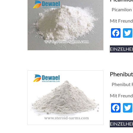
Picamilon 
Mit Freund
Fa
EINZELHE
Phenibut
Phenibut R
Mit Freund
Fa
EINZELHE