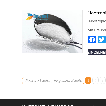
Nootrop
Nootropic
Mit Freund
Fa
EINZELHE
die erste 1 Seite，insgesamt 2 Seite
1
2
»