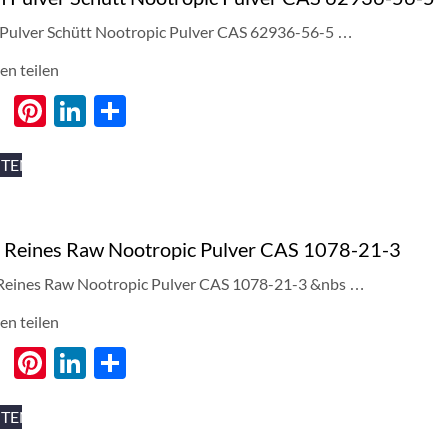
Pulver Schütt Nootropic Pulver CAS 62936-56-5 …
en teilen
cebook
Twitter
Pinterest
LinkedIn
分
享
ITEN
 Reines Raw Nootropic Pulver CAS 1078-21-3
eines Raw Nootropic Pulver CAS 1078-21-3 &
nbs
…
en teilen
cebook
Twitter
Pinterest
LinkedIn
分
享
ITEN