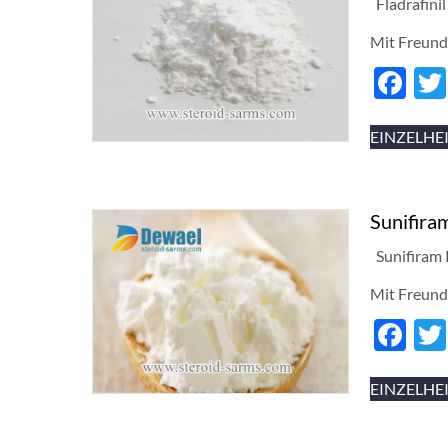
Fladrafini
Mit Freund
Fa
EINZELHE
Sunifir
Sunifiram
Mit Freund
Fa
EINZELHE