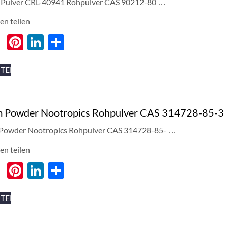
l Pulver CRL-40941 Rohpulver CAS 90212-80 …
en teilen
cebook
Twitter
Pinterest
LinkedIn
分
享
ITEN
am Powder Nootropics Rohpulver CAS 314728-85-3
 Powder Nootropics Rohpulver CAS 314728-85- …
en teilen
cebook
Twitter
Pinterest
LinkedIn
分
享
ITEN