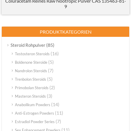
Coluracetam Reines Raw Nootropic Pulver CAS 135463-81-
9
PRODUKTKATEGORIEN
(85)
Steroid Rohpulver
(16)
Testosteron Steroids
(5)
Boldenone Steroide
(7)
Nandrolon Steroids
(5)
Trenbolon Steroids
(2)
Primobolan Steroids
(3)
Masteron Steroids
(14)
Anabolikum Powders
(11)
Anti-Estrogen Powders
(7)
Estradiol Powder Series
(11)
Sex Enhancement Powders