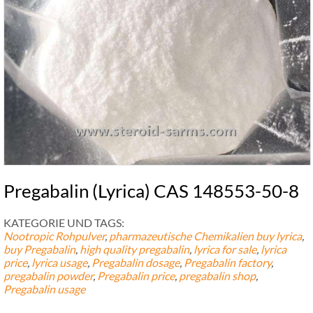
Pregabalin (Lyrica) CAS 148553-50-8
KATEGORIE UND TAGS:
Nootropic Rohpulver
,
pharmazeutische Chemikalien
buy lyrica
,
buy Pregabalin
,
high quality pregabalin
,
lyrica for sale
,
lyrica
price
,
lyrica usage
,
Pregabalin dosage
,
Pregabalin factory
,
pregabalin powder
,
Pregabalin price
,
pregabalin shop
,
Pregabalin usage