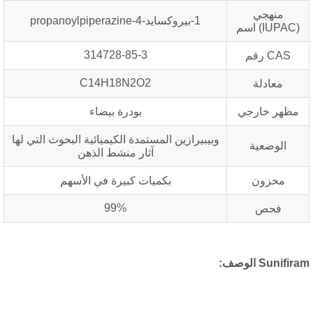
منهجي
1-بيروكسايد-4-propanoylpiperazine
(IUPAC) اسم
314728-85-3
CAS رقم
C14H18N2O2
معادلة
مظهر خارجي
بودرة بيضاء
وبيبيرازين المستمدة الكيميائية البحوث التي لها
الوضعية
آثار منشط الذهن
مخزون
بكميات كبيرة في الأسهم
99%
فحص
Sunifir الوصف: