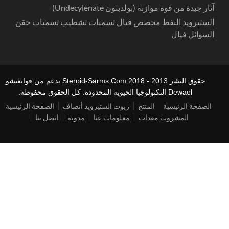
آثار جيدة من قوة موازنة (بولدينون Undecylenate)
الستيرويد النفط مخصص فيال تسميات تشطيب تسميات حقن
السوائل فيال
حقوق النشر 2013 - 2018 Steroid-Sarms.Com بدعم من قوانغتشو
Dewael التكنولوجيا الحيوية المحدودة. كل الحقوق محفوظة.
الصفحة الرئيسية
المنتج
زيوت الستيرويد أنصاف
الصفحة الرئيسية
المشروب معدات
معلومات عنا
مدونة
اتصل بنا