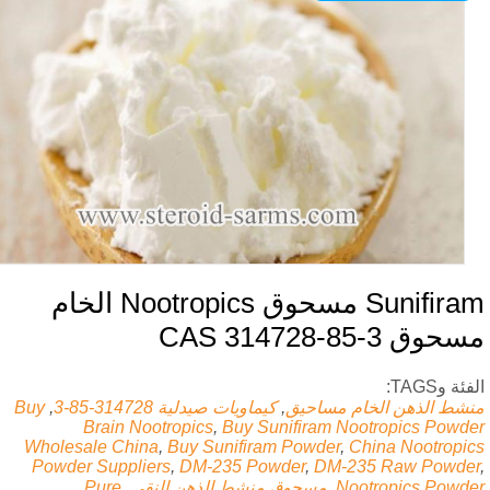
Sunifiram مسحوق Nootropics الخام
وق CAS 314728-85-3
ئة وTAGS:
شط الذهن الخام مساحيق
,
كيماويات صيدلية
314728-85-3
,
Buy
Brain Nootropics
,
Buy Sunifiram Nootropics Powd
Wholesale China
,
Buy Sunifiram Powder
,
China Nootropi
Powder Suppliers
,
DM-235 Powder
,
DM-235 Raw Powde
Nootropics Powd
,
مسحوق منشط الذهن النقي
,
Pure