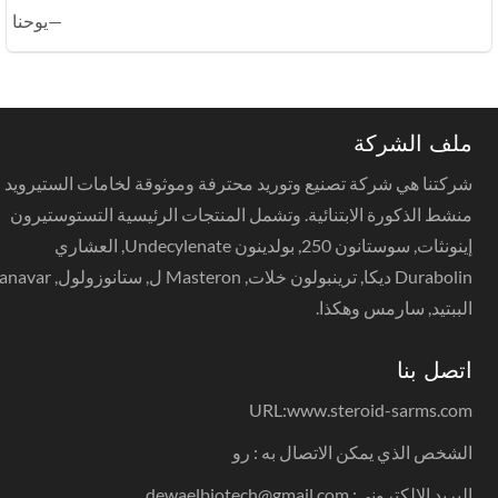
—يوحنا
ملف الشركة
شركتنا هي شركة تصنيع وتوريد محترفة وموثوقة لخامات الستيرويد
منشط الذكورة الابتنائية. وتشمل المنتجات الرئيسية التستوستيرون
إينونثات, سوستانون 250, بولدينون Undecylenate, العشاري
Durabolin ديكا, ترينبولون خلات, Masteron ل, ستانوزولول, anavar,
الببتيد, سارمس وهكذا.
اتصل بنا
URL:
www.steroid-sarms.com
الشخص الذي يمكن الاتصال به : رو
البريد الإلكتروني: dewaelbiotech@gmail.com