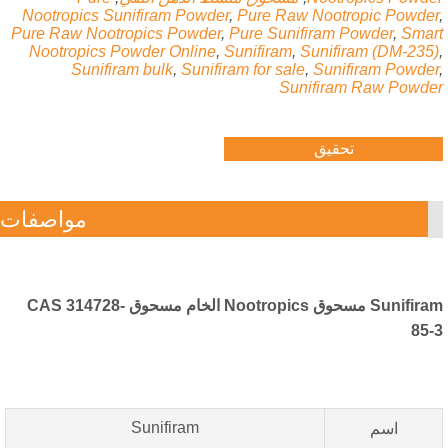
Nootropics Sunifiram Powder
,
Pure Raw Nootropic Powde
Pure Raw Nootropics Powder
,
Pure Sunifiram Powder
,
Sma
Nootropics Powder Online
,
Sunifiram
,
Sunifiram (
DM-235
Sunifiram bulk
,
Sunifiram for sale
,
Sunifiram Powde
Sunifiram Raw Powd
تحقيق
مواصفات
Sunifiram مسحوق Nootropics الخام مسحوق CAS 314728-
85
Sunifiram
اسم