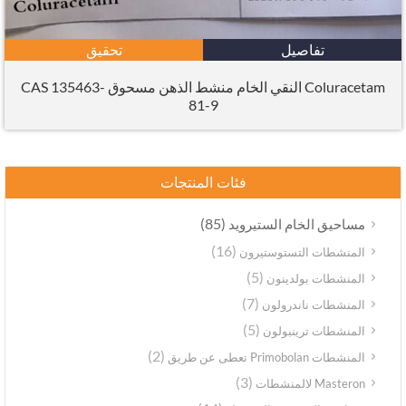
تفاصيل
تحقيق
Coluracetam النقي الخام منشط الذهن مسحوق CAS 135463-
81-9
فئات المنتجات
(85)
مساحيق الخام الستيرويد
(16)
المنشطات التستوستيرون
(5)
المنشطات بولدينون
(7)
المنشطات ناندرولون
(5)
المنشطات ترينبولون
(2)
المنشطات Primobolan تعطى عن طريق
(3)
Masteron لالمنشطات