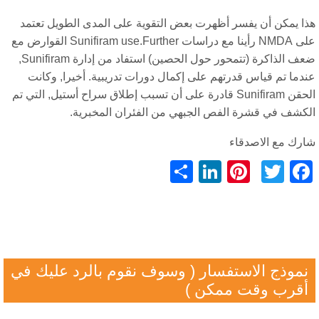
ا يمكن أن يفسر أظهرت بعض التقوية على المدى الطويل تعتمد
على NMDA رأينا مع دراسات Sunifiram use.Further القوارض مع
ضعف الذاكرة (تتمحور حول الحصين) استفاد من إدارة Sunifiram,
دما تم قياس قدرتهم على إكمال دورات تدريبية. أخيرا, وكانت
الحقن Sunifiram قادرة على أن تسبب إطلاق سراح أستيل, التي تم
كشف في قشرة الفص الجبهي من الفئران المخبرية.
رك مع الاصدقاء
LinkedIn
Pinterest
分
Facebook
Twitter
享
نموذج الاستفسار ( وسوف نقوم بالرد عليك في
أقرب وقت ممكن )