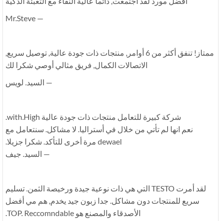
أفضل مورد لقد اجتمعت, دائما عالية النقاء مع التعبئة الذكية
— Mr.Steve
ممتاز! تنفق أكثر من 6 أوامر, منتجات ذات جودة عالية, توصيل سريع,
الاتصالات الكمال, فريق مثالي أوصي شكرا لك
— السيد. لويس
شركة كبيرة للتعامل منتجات ذات جودة عالية with.High.
نعم انها لم تأتي من خلال في أستراليا. لا مشاكل. سنتعامل مع
dewael مرة أخرى للتأكد. شكرا جزيلا.
— السيد. جيف
لقد أمرت TESTO التي هي ذات نوعية جيدة ورخيصة الثمن. تسليم
سريع للمنتجات دون مشاكل. جدا زبون جيد يخدم, هم مي أفضل
الأصدقاء والمصنع هو TOP. Reccomndable.