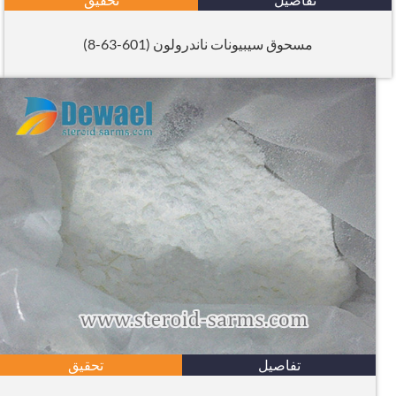
مسحوق سيبيونات ناندرولون (601-63-8)
تفاصيل
تحقيق