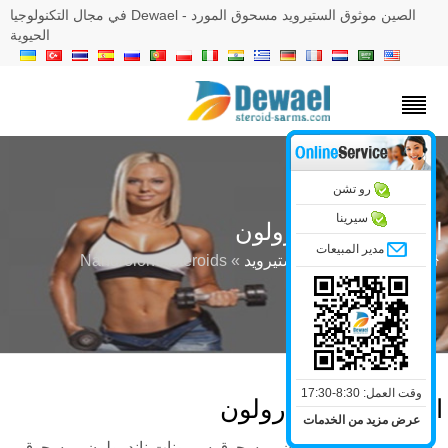
الصين موثوق الستيرويد مسحوق المورد - Dewael في مجال التكنولوجيا
الحيوية
رو تشن
سيرينا
لمنشطات ناندرولون
مدير المبيعات
»
مساحيق الخام الستيرويد
» Nandrolone Steroids
وقت العمل: 8:30-17:30
لمنشطات ناندرولون
عرض مزيد من الخدمات
سحوق قاعدة ناندرولون , مسحوق سيبيونات ناندرولون , مسحوق