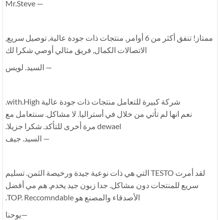
— Mr.Steve
ممتاز! تنفق أكثر من 6 أوامر, منتجات ذات جودة عالية, توصيل سريع,
الاتصالات الكمال, فريق مثالي أوصي شكرا لك
— السيد. لويس
شركة كبيرة للتعامل منتجات ذات جودة عالية with.High.
نعم انها لم تأتي من خلال في أستراليا. لا مشاكل. سنتعامل مع
dewael مرة أخرى للتأكد. شكرا جزيلا.
— السيد. جيف
لقد أمرت TESTO التي هي ذات نوعية جيدة ورخيصة الثمن. تسليم
سريع للمنتجات دون مشاكل. جدا زبون جيد يخدم, هم مي أفضل
الأصدقاء والمصنع هو TOP. Reccomndable.
—يوحنا