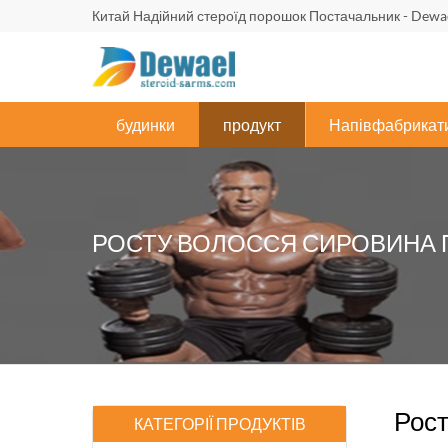
Китай Надійний стероїд порошок Постачальник - Dewae
будинки
продукт
Напівфабрикати
РОСТУ ВОЛОССЯ СИРОВИНА
Рост
КАТЕГОРІЇ ПРОДУКТІВ