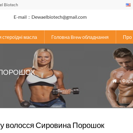
l Biotech
E-mail：Dewaelbiotech@gmail.com
 стероїдні масла
Головна Brew обладнання
Про 
 ПОРОШОК
»
Фарм

у волосся Сировина Порошок