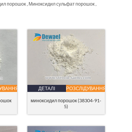
идил порошок , Миноксидил сульфат порошок ,
ДУВАННЯ
ДЕТАЛІ
РОЗСЛІДУВАННЯ
рошок
миноксидил порошок (38304-91-
5)