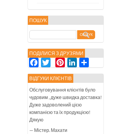
ПОШУК
ПОДІЛИСЯ З ДРУЗЯМИ
Facebook
Twitter
Pinterest
LinkedIn
分
享
ВІДГУКИ КЛІЄНТІВ
Обслуговування клієнтів було
чудовим , дуже швидка доставка!
Дуже задоволений цією
компанією та їх продукцією!
Дякую
— Містер. Махати