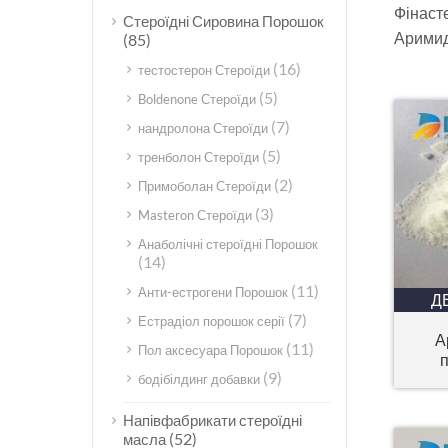
Фінасте
Стероїдні Сировина Порошок
Аримид
(85)
(16)
тестостерон Стероїди
(5)
Boldenone Стероїди
(7)
нандролона Стероїди
(5)
тренболон Стероїди
(2)
Примоболан Стероїди
(3)
Masteron Стероїди
Анаболічні стероїдні Порошок
(14)
(11)
Анти-естрогени Порошок
Д
(7)
Естрадіол порошок серії
А
(11)
Пол аксесуара Порошок
п
(9)
бодібілдинг добавки
Напівфабрикати стероїдні
(52)
масла