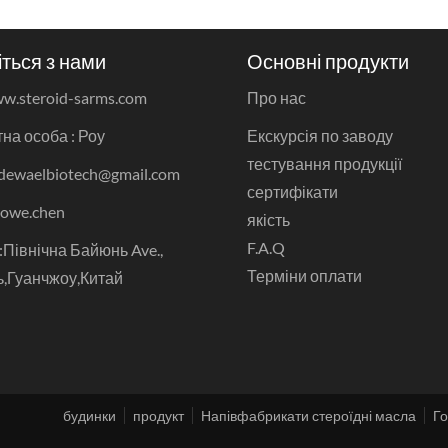
іться з нами
Основні продукти
w.steroid-sarms.com
Про нас
на особа : Роу
Екскурсія по заводу
тестування продукції
 dewaelbiotech@gmail.com
сертифікати
rowe.chen
якість
F.A.Q
Північна Байюнь Ave.,
Терміни оплати
,Гуанчжоу,Китай
будинки
продукт
Напівфабрикати стероїдні масла
Го