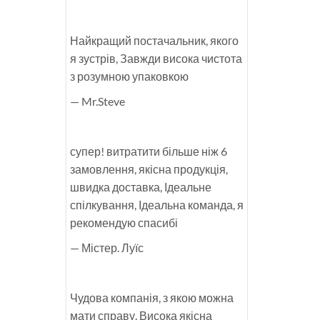
Найкращий постачальник, якого
я зустрів, Завжди висока чистота
з розумною упаковкою
— Mr.Steve
супер! витратити більше ніж 6
замовлення, якісна продукція,
швидка доставка, Ідеальне
спілкування, Ідеальна команда, я
рекомендую спасибі
— Містер. Луїс
Чудова компанія, з якою можна
мати справу. Висока якісна