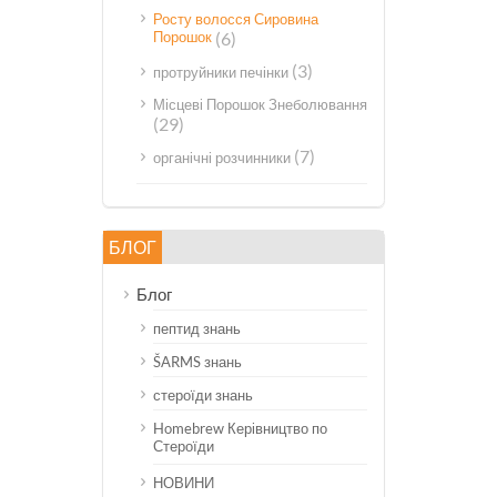
Росту волосся Сировина
Порошок
(6)
(3)
протруйники печінки
Місцеві Порошок Знеболювання
(29)
(7)
органічні розчинники
БЛОГ
Блог
пептид знань
ŠARMS знань
стероїди знань
Homebrew Керівництво по
Стероїди
НОВИНИ