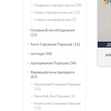
(28)
Поодинокі стероїдні масла
(22)
Суміш стероїдного масла
(2)
Стероїд на водній основі
Головна Brew обладнання
(21)
(16)
Sarm Сировина Порошок
Д
(48)
пептиди
ал
(34)
прогормоном Порошок
Фармацевтичні препарати
(87)
Ноотропний Сировина Порошок
(31)
(2)
Sleep Aids Raw Порошок
Втрата ваги Сировина Порошок
(11)