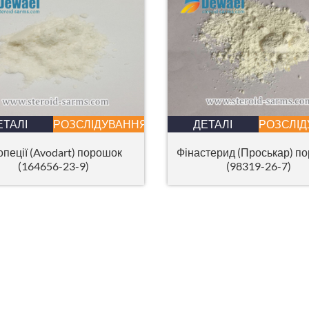
ЕТАЛІ
РОЗСЛІДУВАННЯ
ДЕТАЛІ
РОЗСЛІ
опеції (Avodart) порошок
Фінастерид (Проськар) п
(164656-23-9)
(98319-26-7)