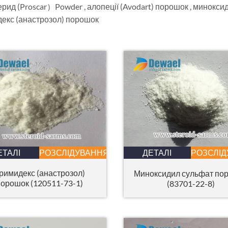
рид (
Proscar）Powder
, алопеції (Avodart) порошок , минокс
екс (анастрозол) порошок
ЕТАЛІ
РОЗСЛІДУВАННЯ
ДЕТАЛІ
РОЗСЛІ
римидекс (анастрозол)
Миноксидил сульфат по
орошок (120511-73-1)
(83701-22-8)