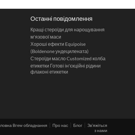
Останні повідомлення
Кращі стероїди для нарощування
м'язової маси
Хороші ефекти Equipoise
(Boldenone ундецилената)
Стероїди масло Customized колба
етикетки Готові ін'єкційні рідини
флаконі етикетки
ловна Brew обладнання
Про нас
Блог
Зв'яжіться
з нами