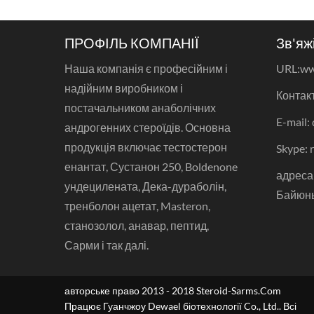
ПРОФІЛЬ КОМПАНІЇ
Зв'яж
Наша компанія є професійним і
URL:
ww
надійним виробником і
Контакт
постачальником анаболічних
E-mail:
андрогенних стероїдів. Основна
продукція включає тестостерон
Skype: 
енантат, Сустанон 250, Boldenone
адреса:
ундецилената, Дека-дураболін,
Байюнь
тренболон ацетат, Masteron,
станозолол, анавар, пептид,
Сарми і так далі.
авторське право 2013 - 2018 Steroid-Sarms.Com
Працює Гуанчжоу Dewael біотехнології Co., Ltd.. Всі