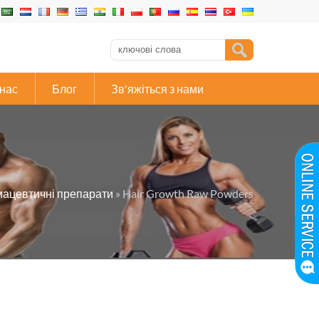
нас
Блог
Зв'яжіться з нами
ацевтичні препарати
» Hair Growth Raw Powders