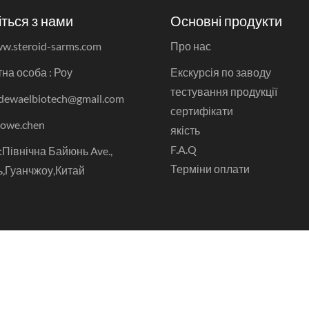
іться з нами
Основні продукти
w.steroid-sarms.com
Про нас
на особа : Роу
Екскурсія по заводу
тестування продукції
 dewaelbiotech@gmail.com
сертифікати
rowe.chen
якість
F.A.Q
Північна Байюнь Ave.,
Терміни оплати
,Гуанчжоу,Китай
будинки
продукт
Напівфабрикати стероїдні масла
Го