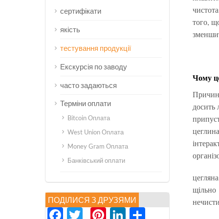
чистота
сертифікати
того, щ
якість
зменшит
тестування продукції
Екскурсія по заводу
Чому ц
часто задаються
Причина
Терміни оплати
досить 
припуст
Bitcoin Оплата
цеглина
West Union Оплата
інтерак
Money Gram Оплата
організ
Банківський оплати
цегляна
щільно
ПОДІЛИСЯ З ДРУЗЯМИ
нечист
Facebook
Twitter
Pinterest
LinkedIn
分