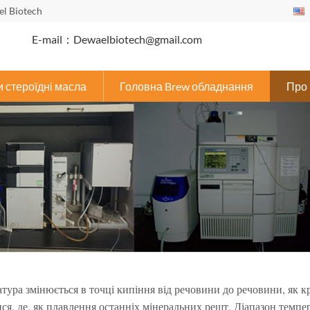
l Biotech
E-mail：Dewaelbiotech@gmail.com
 стероїдні масла
Головна Brew обладнання
Про 
тура змінюється в точці кипіння від речовини до речовини, як к
ся, де, як плавлення останніх мінеральних решт. Діапазон темпе