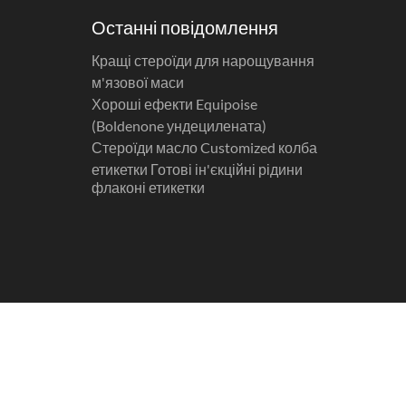
Останні повідомлення
Кращі стероїди для нарощування
м'язової маси
Хороші ефекти Equipoise
(Boldenone ундецилената)
Стероїди масло Customized колба
етикетки Готові ін'єкційні рідини
флаконі етикетки
ловна Brew обладнання
Про нас
Блог
Зв'яжіться
з нами