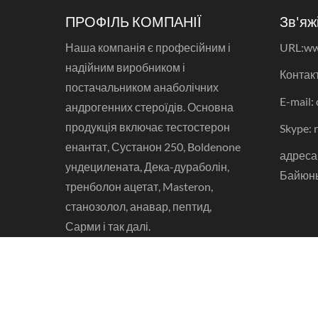
ПРОФІЛЬ КОМПАНІЇ
Зв'яж
Наша компанія є професійним і
URL:
ww
надійним виробником і
Контакт
постачальником анаболічних
E-mail:
андрогенних стероїдів. Основна
продукція включає тестостерон
Skype: 
енантат, Сустанон 250, Boldenone
адреса:
ундецилената, Дека-дураболін,
Байюнь
тренболон ацетат, Masteron,
станозолол, анавар, пептид,
Сарми і так далі.
авторське право 2013 - 2018 Steroid-Sarms.Com
Працює Гуанчжоу Dewael біотехнології Co., Ltd.. Всі
права захищені.