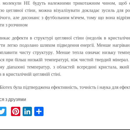
ні молекули НЕ будуть належними трикотажним чином, щоб 
єю цегляної стіни, можна візуалізувати докладає зусиль для р
ічого, але дисонанс з футбольним м'ячем, тому що вона відріз
ти з розчином
икає дефекти в структурі цегляної стіни (недолік в кристалічні
ти легко подолано шляхом підведення енергії. Менше нагріван
плавити чисту структуру. Менше тепла означає низьку темпе
ся при більш низькій температурі, ніж чистий твердий мінерал
у діапазоні температур, з областей всередині кристала, який 
 в кристалічній цегляній стіні.
Біотех була підтверджена ефективність, точність і наука для еф
ся з друзями
acebook
Twitter
Pinterest
LinkedIn
分
享