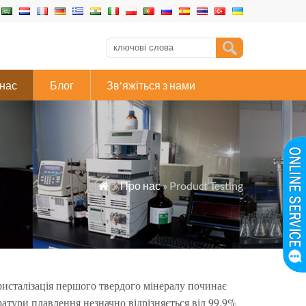
нас
Блог
Зв'яжіться з нами
»
Про нас
» Product Testing

ристалізація першого твердого мінералу починає
ратури плавлення незначно відрізняється від 99.9%