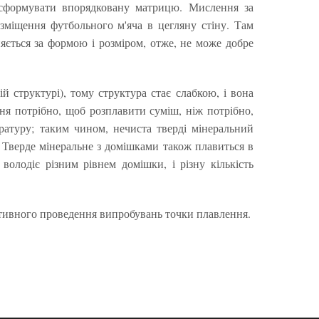
сформувати впорядковану матрицю. Мислення за
озміщення футбольного м'яча в цегляну стіну. Там
няється за формою і розміром, отже, не може добре
й структурі), тому структура стає слабкою, і вона
ня потрібно, щоб розплавити суміш, ніж потрібно,
ратуру; таким чином, нечиста тверді мінеральний
. Тверде мінеральне з домішками також плавиться в
володіє різним рівнем домішки, і різну кількість
ективного проведення випробувань точки плавлення.