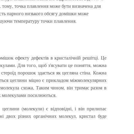
). тому, точка плавлення може бути визначена для
ність парного низького обсягу домішки може
ьшуючи температуру точки плавлення.
мішок ефекту дефектів в кристалічній решітці. Це
кулами. Для того, щоб з'ясувати це поняття, можна
 стероїд порошок здається як цегляна стіна. Кожна
ляється цеглини міцно є прикладом міжмолекулярних
а молекула схожа, Таким чином, він тримає разом в
іж молекулами посилюються.
і цеглини (молекули) є відповідні, і він прилипає
і двох різних органічних молекул, кристал буде