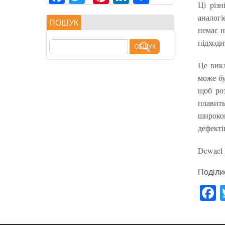
Ці різ
享
аналогі
ПОШУК
немає н
підходи
Це викл
може бу
щоб роз
плавить
широком
дефектів
Dewael 
Поділи
F