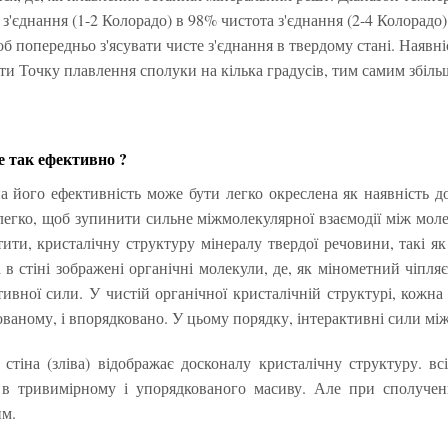
 з'єднання (1-2 Колорадо) в 98% чистота з'єднання (2-4 Колорадо
об попередньо з'ясувати чисте з'єднання в твердому стані. Наяв
и Точку плавлення сполуки на кілька градусів, тим самим збіл
е так ефективно ?
 його ефективність може бути легко окреслена як наявність до
легко, щоб зупинити сильне міжмолекулярної взаємодії між моле
ити, кристалічну структуру мінералу твердої речовини, такі як
 в стіні зображені органічні молекули, де, як мінометний чіп
тивної сили. У чистій органічної кристалічній структурі, кожн
ованому, і впорядковано. У цьому порядку, інтерактивні сили м
 стіна (зліва) відображає досконалу кристалічну структуру. вс
 в тривимірному і упорядкованого масиву. Але при сполученн
им.