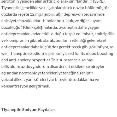
serotonin yeniden alım arttırıcı olarak sınıflandırılır (SSRE).
Tiyaneptin genellikle yaklaşık olarak tek dozlar bölünmüştür
dozlarda reçete 12 mg, herbiri, ağır depresyon tedavisinde,
anksiyete bozuklukları, bipolar bozukluk, ve diğer “uyum
bozukluğu”. Klinik çalışmalarda, tiyaneptin daha yaygın
antidepresanlar kadar etkili olduğu tespit edilmiştir, amitriptilin
ve klomipramin gibi. ek olarak, bunların etkinliği geleneksel
antidepresanlar daha küçük doz gerektirecek gibi görünüyor,
as
well
.
Tianeptine Sodium is primarily used for its mood boosting
and anti-anxiety properties.This substance also has
biliş olumsuz duygudurum disorders.It etkilenirse bireyler
açısından nootropic yetenekleri yeteneğine sahiptir
yoksul dikkat yanı süreleri var bireylerde odaklanma ve
konsantrasyon geliştirmek.
Tiyaneptin Sodyum Faydaları: