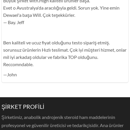
Büyük şirket with.High kaliteli ürünler başa.
Evet o Avustralya'da aracılığıyla geldi. Sorun yok. Yine emin
Dewael'a başa Will. Çok teşekkürler.
— Bay. Jeff
Ben kaliteli ve ucuz fiyat olduğunu testo sipariş etmiş.
sorunsuz ürünlerin Hızlı teslimat. Çok iyi müşteri hizmet, onlar
mil iyi arkadaş oldular ve fabrika TOP olduğunu.
Reccomndable.
—John
ŞİRKET PROFİLİ
Şirketimiz, anabolik androjenik steroid ham maddelerinin
profesyonel ve güvenilir üreticisi ve tedarikçisidir. Ana ürünler