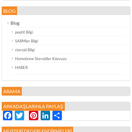
BLOG
Blog
peptit Bilgi
SARMler Bilgi
steroid Bilgi
Homebrew Steroidler Kılavuzu
HABER
ARAMA
ARKADAŞLARINLA ​​PAYLAŞ
Facebook
Twitter
Pinterest
LinkedIn
分
享
MUSTERI DEGERLENDIRMELERI