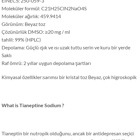
EINECS: 250-059-3
Moleküler formül: C21H25ClN2NaO4S
Moleküler ağırlık: 459.9414
Görünüm: Beyaz toz
Çözünürlük DMSO: ≥20 mg / ml
tahlil: 99% (HPLC)
Depolama: Güçlü ışık ve ısı uzak tuttu serin ve kuru bir yerde
Saklı
Raf ömrü: 2 yıllar uygun depolama şartları
Kimyasal özellikler:sarımsı bir kristal toz Beyaz, çok higroskopik
What is Tianeptine Sodium
?
Tianeptin bir nutropik olduğunu, ancak bir antidepresan seçici