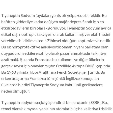
Tiyaneptin Sodyum faydaları geniş bir yelpazede bir ekidir. Bu
hafiften şiddetliye kadar değişen majör depresif atak için en
etkili tedavilerin biri olarak görülüyor. Tiyaneptin Sodyum ayrıca
etiket dışı nootropic takviyesi olarak kullanılmış ve refah hissini
verebilme bildirilmektedir, Zihinsel olduğunu optimize ve netlik.
Bu ek nöroprotektif ve anksiyolitik olmanın yanı parlatma olan
duygudurum etkilere sahip olarak pazarlanmaktadır (sıkıntıyı
azaltmak). Şu anda Fransa'da bu kullanımı ve diğer ülkelerin
gerçek sayısı için onaylanmıştır, Özellikle Avrupa Birliği çapında.
Bu 1960 yılında Tıbbi Araştırma Fench Society geliştirildi. Bu
erken araştırma Fransızca tüm çünkü İngilizce konuşulan
ülkelerde bir dizi Tiyaneptin Sodyum kabulünü gecikmelere
neden olmuştur.
Tiyaneptin sodyum seçici güçlendirici bir serotonin (SSRE). Bu,
temel olarak kimyasal yapısının atomların üç halka ihtiva trisiklik