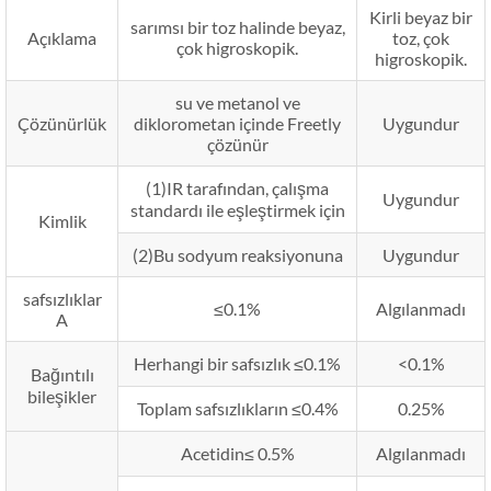
Kirli beyaz bir
sarımsı bir toz halinde beyaz,
Açıklama
toz, çok
çok higroskopik.
higroskopik.
su ve metanol ve
Çözünürlük
diklorometan içinde Freetly
Uygundur
çözünür
(1)IR tarafından, çalışma
Uygundur
standardı ile eşleştirmek için
Kimlik
(2)Bu sodyum reaksiyonuna
Uygundur
safsızlıklar
≤0.1%
Algılanmadı
A
Herhangi bir safsızlık ≤0.1%
<0.1%
Bağıntılı
bileşikler
Toplam safsızlıkların ≤0.4%
0.25%
Acetidin≤ 0.5%
Algılanmadı