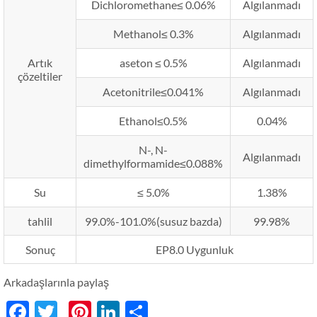
Dichloromethane≤ 0.06%
Algılanmadı
Methanol≤ 0.3%
Algılanmadı
Artık
aseton ≤ 0.5%
Algılanmadı
çözeltiler
Acetonitrile≤0.041%
Algılanmadı
Ethanol≤0.5%
0.04%
N-, N-
Algılanmadı
dimethylformamide≤0.088%
Su
≤ 5.0%
1.38%
tahlil
99.0%-101.0%(susuz bazda)
99.98%
Sonuç
EP8.0 Uygunluk
Arkadaşlarınla ​​paylaş
Facebook
Twitter
Pinterest
LinkedIn
分