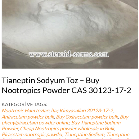
Tianeptin Sodyum Toz –
Buy
Nootropics Powder CAS
30123-17-2
KATEGORİ VE TAGS:
Nootropic Ham tozları
,
İlaç Kimyasalları
30123-17-2
,
Aniracetam powder bulk
,
Buy Oxiracetam powder bulk
,
Buy
phenylpiracetam powder online
,
Buy Tianeptine Sodium
Powder
,
Cheap Nootropics powder wholesale in Bulk
,
Piracetam nootropic powder
,
Tianeptine Sodium
,
Tianeptine