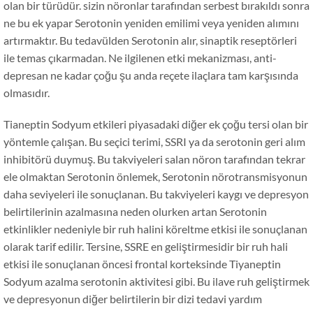
olan bir türüdür. sizin nöronlar tarafından serbest bırakıldı sonra
ne bu ek yapar Serotonin yeniden emilimi veya yeniden alımını
artırmaktır. Bu tedavülden Serotonin alır, sinaptik reseptörleri
ile temas çıkarmadan. Ne ilgilenen etki mekanizması, anti-
depresan ne kadar çoğu şu anda reçete ilaçlara tam karşısında
olmasıdır.
Tianeptin Sodyum etkileri piyasadaki diğer ek çoğu tersi olan bir
yöntemle çalışan. Bu seçici terimi, SSRI ya da serotonin geri alım
inhibitörü duymuş. Bu takviyeleri salan nöron tarafından tekrar
ele olmaktan Serotonin önlemek, Serotonin nörotransmisyonun
daha seviyeleri ile sonuçlanan. Bu takviyeleri kaygı ve depresyon
belirtilerinin azalmasına neden olurken artan Serotonin
etkinlikler nedeniyle bir ruh halini köreltme etkisi ile sonuçlanan
olarak tarif edilir. Tersine, SSRE en geliştirmesidir bir ruh hali
etkisi ile sonuçlanan öncesi frontal korteksinde Tiyaneptin
Sodyum azalma serotonin aktivitesi gibi. Bu ilave ruh geliştirmek
ve depresyonun diğer belirtilerin bir dizi tedavi yardım