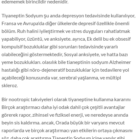
edememek birincildir nedenidir.
Tiyaneptin Sodyum şu anda depresyon tedavisinde kullanılıyor,
Fransa ve Avrupa'da diğer ülkelerde depresif özellikle önemli
bölüm. Ruh halini iyileştirmek ve stres duyguları rahatlatmak
yapabiliyor, üzüntü, ve anksiyete. ayrıca, Ek delil bu ek obsesif
kompulsif bozukluklar gibi sorunları tedavisinde yararlı
olabileceğini göstermektedir, Sosyal anksiyete, ve hatta bazı
yeme bozuklukları. olasılık bile tianeptinin sodyum Alzheimer
hastalığı gibi nöro-dejeneratif bozukluklar için tedavilere yol
açabileceği konusunda var, serebral yaşlanma, ve mültipl
skleroz.
Bir nootropic takviyeleri olarak tiyaneptine kullanma kararını
Birçok araştırmacı daha iyi odak dahil çok çeşitli avantajlar
görerek rapor, zihinsel ve fiziksel enerji, ve neredeyse anında
beyin sis kaldırma. ancak, Orada büyük bir varyans mevcut
raporlarda ve birçok araştırmacı yan etkilerin ortaya çıkmasını
söz. daha çok araştırma Tianeptin Sodyum içine yapılır gibi,