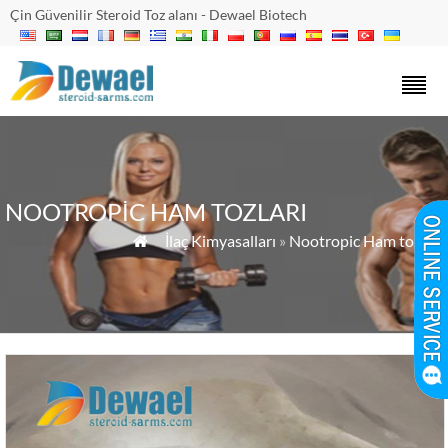
Çin Güvenilir Steroid Toz alanı - Dewael Biotech
NOOTROPIC HAM TOZLARI
»
İlaç Kimyasalları
»
Nootropic Ham tozları
