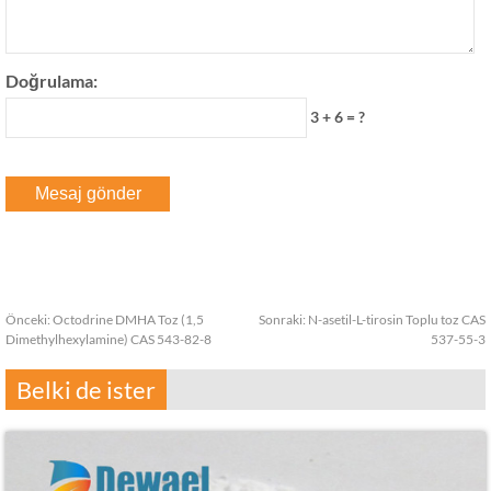
Doğrulama:
3 + 6 = ?
Önceki:
Octodrine DMHA Toz (1,5
Sonraki:
N-asetil-L-tirosin Toplu toz CAS
Dimethylhexylamine) CAS 543-82-8
537-55-3
Belki de ister