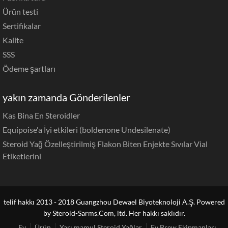
Ürün testi
Sertifikalar
Kalite
SSS
Ödeme şartları
yakın zamanda Gönderilenler
Kas Bina En Steroidler
Equipoise'a İyi etkileri (boldenone Undesilenate)
Steroid Yağ Özelleştirilmiş Flakon Biten Enjekte Sıvılar Vial
Etiketlerini
telif hakkı 2013 - 2018 Guangzhou Dewael Biyoteknoloji A.Ş. Powered
by Steroid-Sarms.Com, ltd. Her hakkı saklıdır.
Ev
Ürün
Yarı mamul Steroid Yağlar
Ev Brew Ekipmanları