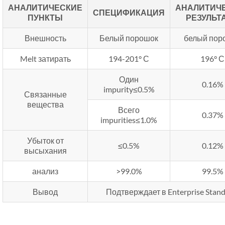
АНАЛИТИЧЕСКИЕ
АНАЛИТИЧ
СПЕЦИФИКАЦИЯ
ПУНКТЫ
РЕЗУЛЬТ
Внешность
Белый порошок
белый пор
Melt затирать
194-201° С
196° С
Один
0.16%
impurity≤0.5%
Связанные
вещества
Всего
0.37%
impurities≤1.0%
Убыток от
≤0.5%
0.12%
высыхания
анализ
>99.0%
99.5%
Вывод
Подтверждает в Enterprise Stan