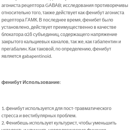
агониста рецептора GАВАB; исследования противоречивы
относительно того, также действует как фенибут агониста
рецептора ГАМК. В последнее время, фенибет было
установлено, действует преимущественно в качестве
блокатора α2δ субъединиц, содержащего напряжение
закрытого кальциевых каналов, так же, как габапентин и
прегабалин. Как таковой, по определению, фенибут
является gabapentinoid.
фенибут Использование:
1. фенибут используется для пост-травматического
стресса и вестибулярных проблем.
2. Фенибешь использует культурист, чтобы уменьшить
усталость и улучшить неврологическую функцию.