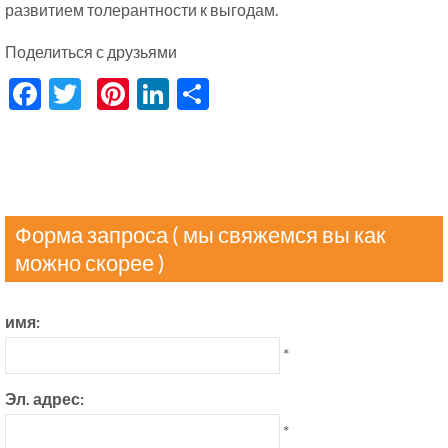
развитием толерантности к выгодам.
Поделиться с друзьями
Facebook
Twitter
Pinterest
LinkedIn
分
享
Форма запроса ( мы свяжемся вы как
можно скорее )
имя:
*
Эл. адрес:
*