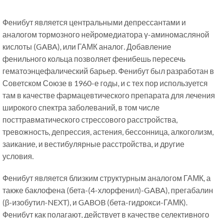
Фенибут является центральными депрессантами и
аналогом тормозного нейромедиатора γ-аминомасляной
кислоты (GABA), или ГАМК аналог. Добавление
фенильного кольца позволяет фенибешь пересечь
гематоэнцефалический барьер. Фенибут был разработан в
Советском Союзе в 1960-е годы, и с тех пор используется
там в качестве фармацевтического препарата для лечения
широкого спектра заболеваний, в том числе
посттравматического стрессового расстройства,
тревожность, депрессия, астения, бессонница, алкоголизм,
заикание, и вестибулярные расстройства, и другие
условия.
Фенибут является близким структурным аналогом ГАМК, а
также баклофена (бета-(4-хлорфенил)-GABA), прегабалин
(β-изобутил-NEXT), и GABOB (бета-гидрокси-ГАМК).
Фенибут как полагают, действует в качестве селективного