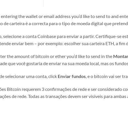
 entering the wallet or email address you’d like to send to and enter
 de carteira é a correcta para o tipo de moeda digital que pretend
 selecione a conta Coinbase para enviar a partir. Certifique-se est
ende enviar bem – por exemplo: escolher sua carteira ETH, a fim d
er the amount of bitcoin or ether you’d like to send in the
Monta
ade que você gostaria de enviar na sua moeda local, mas os fundos
de selecionar uma conta,
click
Enviar fundos
, e o bitcoin vai ser tr
ões Bitcoin requerem 3 confirmações de rede e ser considerado c
ações de rede. Todas as transações devem ser visíveis para ambas a