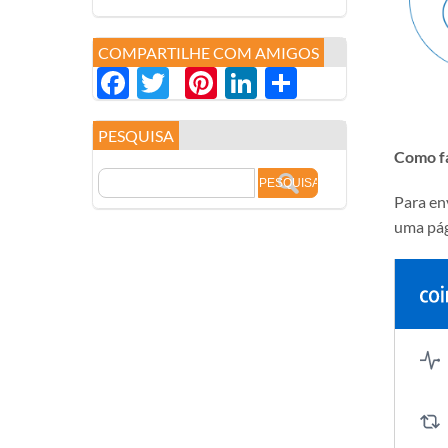
COMPARTILHE COM AMIGOS
Facebook
Twitter
Pinterest
LinkedIn
分
享
PESQUISA
Como fa
Para env
uma pág