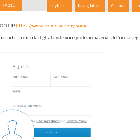
年4月21日
buy bitcoin
buying bitcoin
Coinbase
ho
IGN UP
https://www.coinbase.com/home
ma carteira moeda digital onde você pode armazenar de forma segu