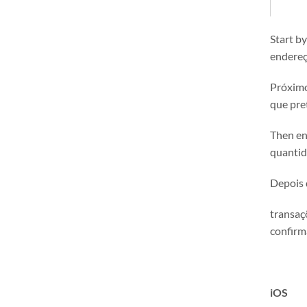
Start by
endereço
Próximo,
que pret
Then ent
quantid
Depois 
transaç
confirm
iOS