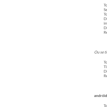
To
Se
To
Di
i
Di
Re
Ou se t
To
Ti
Di
Re
andrói
To