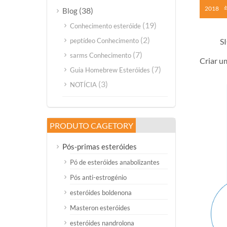
2018
(38)
Blog
(19)
Conhecimento esteróide
(2)
peptídeo Conhecimento
S
(7)
sarms Conhecimento
Criar u
(7)
Guia Homebrew Esteróides
(3)
NOTÍCIA
PRODUTO CAGETORY
Pós-primas esteróides
Pó de esteróides anabolizantes
Pós anti-estrogénio
esteróides boldenona
Masteron esteróides
esteróides nandrolona