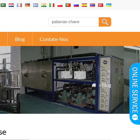
Blog
Contate-Nos
»
Blog

se