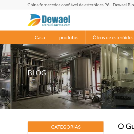
China fornecedor confiável de esteróides Pó - Dewael Bi
Casa
produtos
Óleos de esteróide
BLOG
O Gu
CATEGORIAS