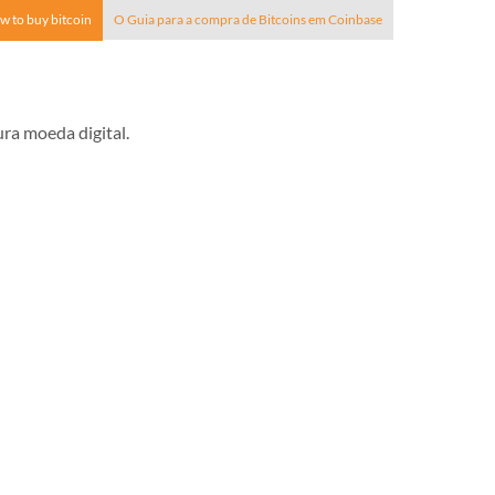
w to buy bitcoin
O Guia para a compra de Bitcoins em Coinbase
ra moeda digital.