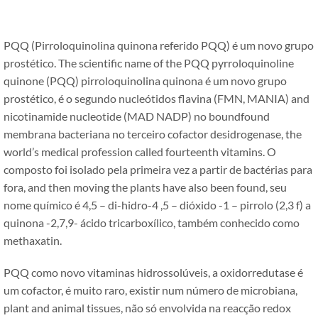
PQQ (Pirroloquinolina quinona referido PQQ) é um novo grupo
prostético.
The scientific name of the PQQ pyrroloquinoline
quinone
(PQQ) pirroloquinolina quinona é um novo grupo
prostético, é o segundo nucleótidos flavina (FMN, MANIA)
and
nicotinamide nucleotide
(MAD NADP) no boundfound
membrana bacteriana no terceiro cofactor desidrogenase,
the
world’s medical profession called fourteenth vitamins
. O
composto foi isolado pela primeira vez a partir de bactérias para
fora,
and then moving the plants have also been found
, seu
nome químico é 4,5 – di-hidro-4 ,5 – dióxido -1 – pirrolo (2,3 f) a
quinona -2,7,9- ácido tricarboxílico, também conhecido como
methaxatin.
PQQ como novo vitaminas hidrossolúveis, a oxidorredutase é
um cofactor, é muito raro, existir num número de microbiana,
plant and animal tissues
, não só envolvida na reacção redox