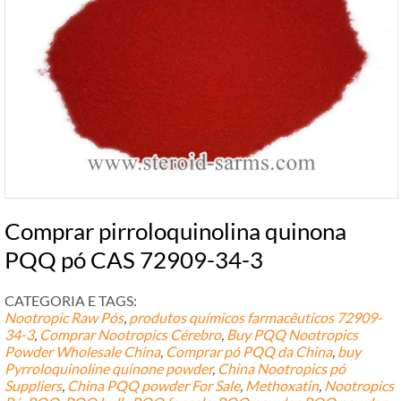
Comprar pirroloquinolina quinona
PQQ pó CAS 72909-34-3
CATEGORIA E TAGS:
Nootropic Raw Pós
,
produtos químicos farmacêuticos
72909-
34-3
,
Comprar Nootropics Cérebro
,
Buy PQQ Nootropics
Powder Wholesale China
,
Comprar pó PQQ da China
,
buy
Pyrroloquinoline quinone powder
,
China Nootropics pó
Suppliers
,
China PQQ powder For Sale
,
Methoxatin
,
Nootropics