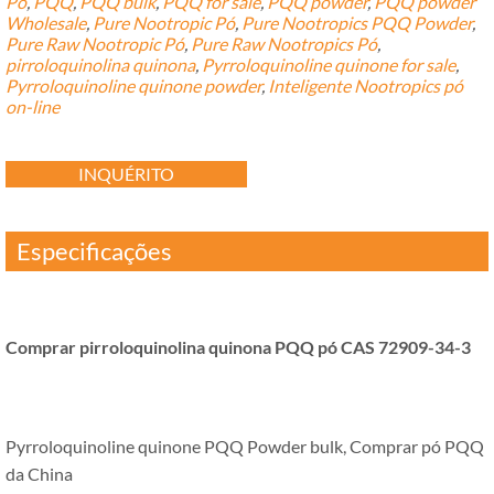
Pó
,
PQQ
,
PQQ bulk
,
PQQ for sale
,
PQQ powder
,
PQQ powder
Wholesale
,
Pure Nootropic Pó
,
Pure Nootropics PQQ Powder
,
Pure Raw Nootropic Pó
,
Pure Raw Nootropics Pó
,
pirroloquinolina quinona
,
Pyrroloquinoline quinone for sale
,
Pyrroloquinoline quinone powder
,
Inteligente Nootropics pó
on-line
INQUÉRITO
Especificações
Comprar pirroloquinolina quinona PQQ pó CAS 72909-34-3
Pyrroloquinoline quinone PQQ Powder bulk
, Comprar pó PQQ
da China