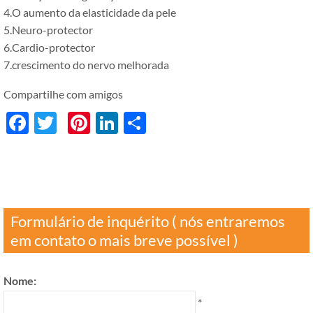
4.O aumento da elasticidade da pele
5.Neuro-protector
6.Cardio-protector
7.crescimento do nervo melhorada
Compartilhe com amigos
Facebook
Twitter
Pinterest
LinkedIn
分
享
Formulário de inquérito ( nós entraremos
em contato o mais breve possível )
Nome:
*