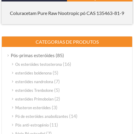
Coluracetam Pure Raw Nootropic pó CAS 135463-81-9
CATEGORIAS DE PRODUTOS
(85)
Pós-primas esteróides
(16)
Os esteróides testosterona
(5)
esteróides boldenona
(7)
esteróides nandrolona
(5)
esteróides Trenbolone
(2)
esteróides Primobolan
(3)
Masteron esteróides
(14)
Pó de esteróides anabolizantes
(11)
Pós anti-estrogénio
(7)
Série Pó estradiol