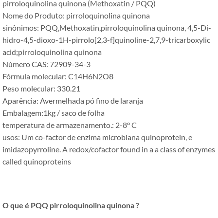
pirroloquinolina quinona (Methoxatin / PQQ)
Nome do Produto: pirroloquinolina quinona
sinônimos: PQQ,Methoxatin,pirroloquinolina quinona, 4,5-Di-
hidro-4,5-dioxo-1H-pirrolo[2,3-f]
quinoline-2,7,9-tricarboxylic
acid
;pirroloquinolina quinona
Número CAS: 72909-34-3
Fórmula molecular: C14H6N2O8
Peso molecular: 330.21
Aparência: Avermelhada pó fino de laranja
Embalagem:1kg / saco de folha
temperatura de armazenamento.: 2-8° C
usos: Um co-factor de enzima microbiana quinoprotein, e
imidazopyrroline.
A redox/cofactor found in a a class of enzymes
called quinoproteins
O que é PQQ pirroloquinolina quinona ?