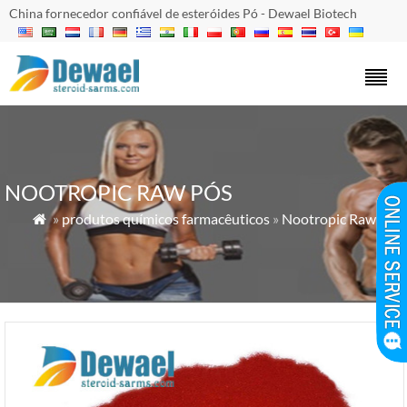
China fornecedor confiável de esteróides Pó - Dewael Biotech
NOOTROPIC RAW PÓS
»
produtos químicos farmacêuticos
»
Nootropic Raw Pós
