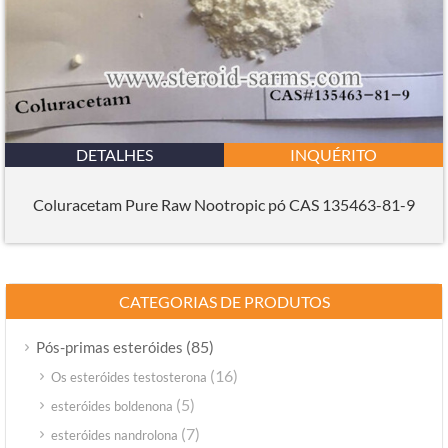
DETALHES
INQUÉRITO
Coluracetam Pure Raw Nootropic pó CAS 135463-81-9
CATEGORIAS DE PRODUTOS
(85)
Pós-primas esteróides
(16)
Os esteróides testosterona
(5)
esteróides boldenona
(7)
esteróides nandrolona