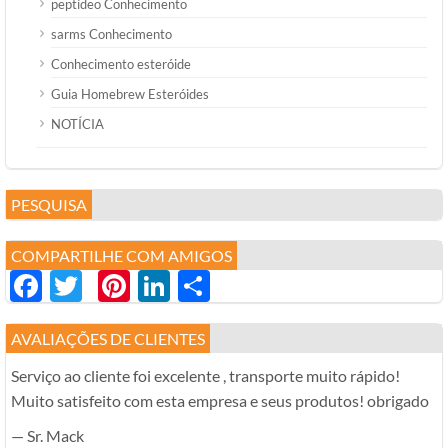
peptídeo Conhecimento
sarms Conhecimento
Conhecimento esteróide
Guia Homebrew Esteróides
NOTÍCIA
PESQUISA
COMPARTILHE COM AMIGOS
Facebook
Twitter
Pinterest
LinkedIn
分
享
AVALIAÇÕES DE CLIENTES
Serviço ao cliente foi excelente , transporte muito rápido!
Muito satisfeito com esta empresa e seus produtos! obrigado
— Sr. Mack