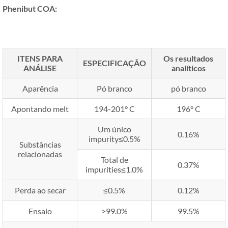
Phenibut COA
:
ITENS PARA
Os resultados
ESPECIFICAÇÃO
ANÁLISE
analíticos
Aparência
Pó branco
pó branco
Apontando melt
194-201° C
196° C
Um único
0.16%
impurity≤0.5%
Substâncias
relacionadas
Total de
0.37%
impurities≤1.0%
Perda ao secar
≤0.5%
0.12%
Ensaio
>99.0%
99.5%