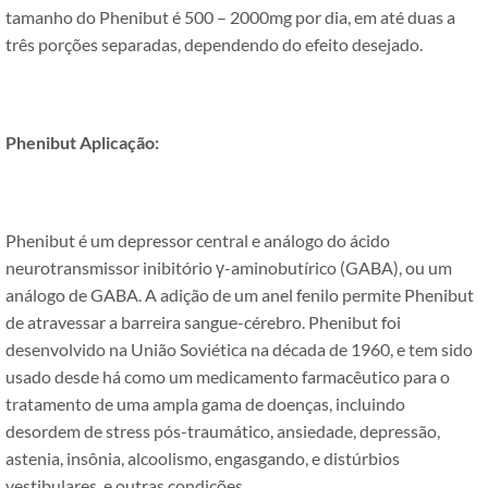
tamanho do Phenibut é 500 – 2000mg por dia, em até duas a
três porções separadas, dependendo do efeito desejado.
Phenibut Aplicação:
Phenibut é um depressor central e análogo do ácido
neurotransmissor inibitório γ-aminobutírico (GABA), ou um
análogo de GABA. A adição de um anel fenilo permite Phenibut
de atravessar a barreira sangue-cérebro. Phenibut foi
desenvolvido na União Soviética na década de 1960, e tem sido
usado desde há como um medicamento farmacêutico para o
tratamento de uma ampla gama de doenças, incluindo
desordem de stress pós-traumático, ansiedade, depressão,
astenia, insônia, alcoolismo, engasgando, e distúrbios
vestibulares, e outras condições.