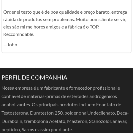
Ordenei testo que é de boa qualidade e preço barato. entrega
rápida de produtos sem problemas. Muito bom cliente servir,
eles são mi melhores amigos e a fábrica é o TOP.
Reccomndable.
—John
PERFIL DE COMPANHIA
Nossa empresa é um fabricante e fornecedor profissional e
confiável de matérias-primas de esteróides androgênicos
anabolizantes. Os principais produtos incluem Enantato de
Testosterona, Durateston 250, boldenona Undecilenato, Deca-
Durabolin, trembolona Acetato, Masteron, Stanozolol, anavar,
peptídeo, Sarms e assim por diante.