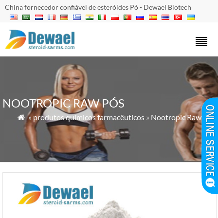
China fornecedor confiável de esteróides Pó - Dewael Biotech
NOOTROPIC RAW PÓS
»
produtos químicos farmacêuticos
»
Nootropic Raw Pós
