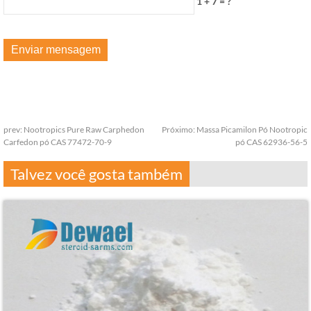
1 + 7 = ?
prev:
Nootropics Pure Raw Carphedon
Próximo:
Massa Picamilon Pó Nootropic
Carfedon pó CAS 77472-70-9
pó CAS 62936-56-5
Talvez você gosta também