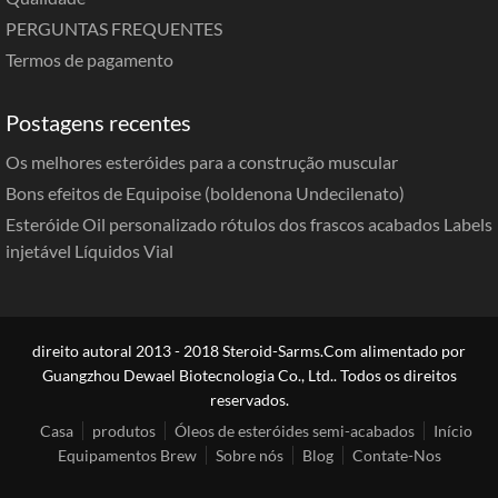
PERGUNTAS FREQUENTES
Termos de pagamento
Postagens recentes
Os melhores esteróides para a construção muscular
Bons efeitos de Equipoise (boldenona Undecilenato)
Esteróide Oil personalizado rótulos dos frascos acabados Labels
injetável Líquidos Vial
direito autoral 2013 - 2018 Steroid-Sarms.Com alimentado por
Guangzhou Dewael Biotecnologia Co., Ltd.. Todos os direitos
reservados.
Casa
produtos
Óleos de esteróides semi-acabados
Início
Equipamentos Brew
Sobre nós
Blog
Contate-Nos