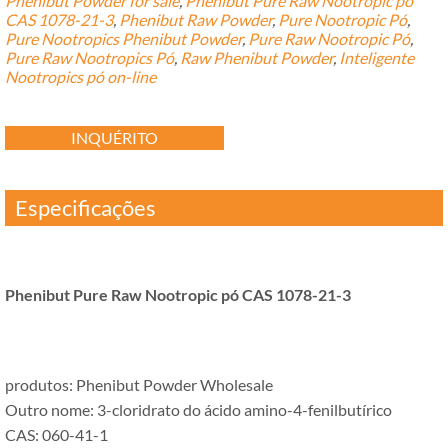
Phenibut Powder for sale
,
Phenibut Pure Raw Nootropic pó
CAS 1078-21-3
,
Phenibut Raw Powder
,
Pure Nootropic Pó
,
Pure Nootropics Phenibut Powder
,
Pure Raw Nootropic Pó
,
Pure Raw Nootropics Pó
,
Raw Phenibut Powder
,
Inteligente
Nootropics pó on-line
INQUÉRITO
Especificações
Phenibut Pure Raw Nootropic pó CAS 1078-21-3
produtos:
Phenibut Powder Wholesale
Outro nome: 3-cloridrato do ácido amino-4-fenilbutírico
CAS: 060-41-1