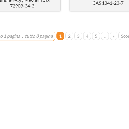
inone PQQ Powder CAS
CAS 1341-23-7
72909-34-3
mo 1 pagina，tutto 8 pagina
1
2
3
4
5
...
»
Scor