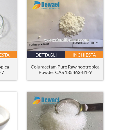
ESTA
DETTAGLI
INCHIESTA
opica
Coluracetam Pure Raw nootropica
-7
Powder CAS 135463-81-9