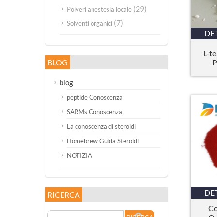
(29)
Polveri anestesia locale
(7)
Solventi organici
DE
L-t
BLOG
P
blog
peptide Conoscenza
SARMs Conoscenza
La conoscenza di steroidi
Homebrew Guida Steroidi
NOTIZIA
DE
RICERCA
Co