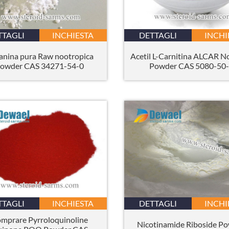
TTAGLI
INCHIESTA
DETTAGLI
INCHI
eanina pura Raw nootropica
Acetil L-Carnitina ALCAR N
owder CAS 34271-54-0
Powder CAS 5080-50
TTAGLI
INCHIESTA
DETTAGLI
INCHI
mprare Pyrroloquinoline
Nicotinamide Riboside P