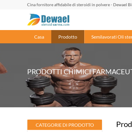
Cina fornitore affidabile di steroidi in polvere - Dewael B
Casa
Prodotto
Semilavorati Oli ste
PRODOTTI CHIMICI FARMACEUT
Prod
CATEGORIE DI PRODOTTO