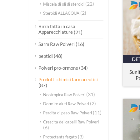
(22)
Miscela di oli di steroidi
(2)
Steroidi ALL'ACQUA
Birra fatta in casa
Apparecchiature
(21)
(16)
Sarm Raw Polveri
(48)
peptidi
DE
(34)
Polveri pro-ormone
Suni
P
Prodotti chimici farmaceutici
(87)
(31)
Nootropica Raw Polveri
(2)
Dormire aiuti Raw Polveri
(11)
Perdita di peso Raw Polveri
Crescita dei capelli Raw Polveri
(6)
(3)
Protectants fegato