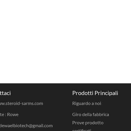
ttaci
Prodotti Principali
w.steroid-sarms.com
Riguardo a noi
te : Rowe
Giro della fabbrica
Prove prodotto
 dewaelbiotech@gmail.com
certificati