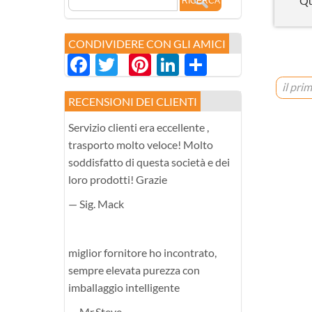
Qu
CONDIVIDERE CON GLI AMICI
Facebook
Twitter
Pinterest
LinkedIn
分
享
il pri
RECENSIONI DEI CLIENTI
Servizio clienti era eccellente ,
trasporto molto veloce! Molto
soddisfatto di questa società e dei
loro prodotti! Grazie
— Sig. Mack
miglior fornitore ho incontrato,
sempre elevata purezza con
imballaggio intelligente
— Mr.Steve