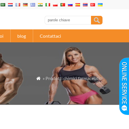
oi
blog
Contattaci
» Prodotti chimici farmaceutici
