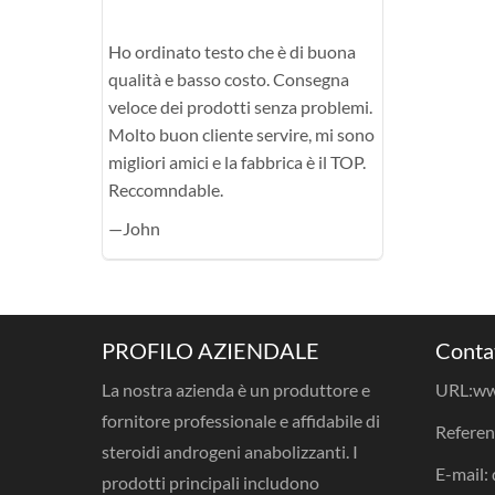
Ho ordinato testo che è di buona
qualità e basso costo. Consegna
veloce dei prodotti senza problemi.
Molto buon cliente servire, mi sono
migliori amici e la fabbrica è il TOP.
Reccomndable.
—John
PROFILO AZIENDALE
Conta
La nostra azienda è un produttore e
URL:
ww
fornitore professionale e affidabile di
Referen
steroidi androgeni anabolizzanti. I
E-mail:
prodotti principali includono