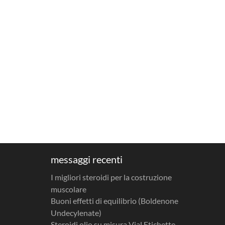
messaggi recenti
I migliori steroidi per la costruzione
muscolare
Buoni effetti di equilibrio (Boldenone
Undecylenate)
Steroidi olio su misura Vial Etichette