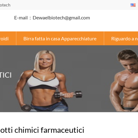
iotech
E-mail：Dewaelbiotech@gmail.com
roidi
Birra fatta in casa Apparecchiature
Riguardo a n
ICI
otti chimici farmaceutici