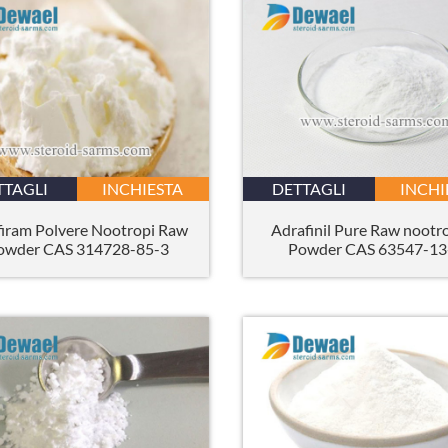
TTAGLI
INCHIESTA
DETTAGLI
INCHI
firam Polvere Nootropi Raw
Adrafinil Pure Raw nootr
owder CAS 314728-85-3
Powder CAS 63547-13