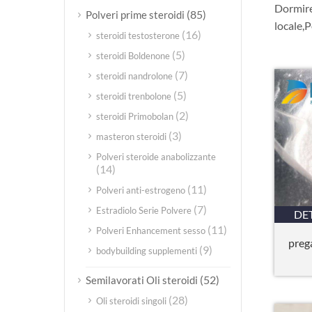
Dormire 
(85)
Polveri prime steroidi
locale,
(16)
steroidi testosterone
(5)
steroidi Boldenone
(7)
steroidi nandrolone
(5)
steroidi trenbolone
(2)
steroidi Primobolan
(3)
masteron steroidi
Polveri steroide anabolizzante
(14)
(11)
Polveri anti-estrogeno
(7)
Estradiolo Serie Polvere
DE
(11)
Polveri Enhancement sesso
preg
(9)
bodybuilding supplementi
(52)
Semilavorati Oli steroidi
(28)
Oli steroidi singoli