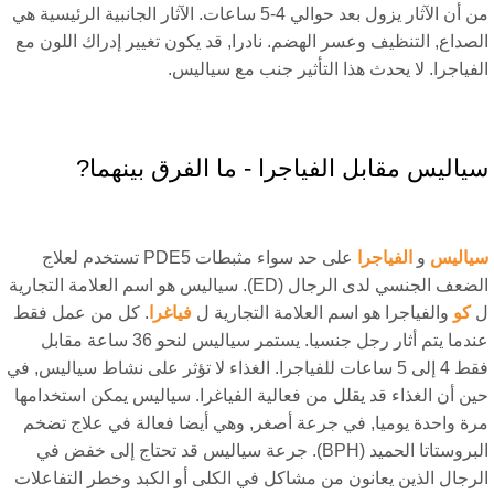
من أن الآثار يزول بعد حوالي 4-5 ساعات. الآثار الجانبية الرئيسية هي
صداع, التنظيف وعسر الهضم. نادرا, قد يكون تغيير إدراك اللون مع
فياجرا. لا يحدث هذا التأثير جنب مع سياليس.
ياليس مقابل الفياجرا - ما الفرق بينهما?
ياليس
و
الفياجرا
على حد سواء مثبطات PDE5 تستخدم لعلاج
الضعف الجنسي لدى الرجال (ED). سياليس هو اسم العلامة التجارية
كو
والفياجرا هو اسم العلامة التجارية ل
فياغرا
. كل من عمل فقط
عندما يتم أثار رجل جنسيا. يستمر سياليس لنحو 36 ساعة مقابل
فقط 4 إلى 5 ساعات للفياجرا. الغذاء لا تؤثر على نشاط سياليس, في
ن أن الغذاء قد يقلل من فعالية الفياغرا. سياليس يمكن استخدامها
رة واحدة يوميا, في جرعة أصغر, وهي أيضا فعالة في علاج تضخم
البروستاتا الحميد (BPH). جرعة سياليس قد تحتاج إلى خفض في
لرجال الذين يعانون من مشاكل في الكلى أو الكبد وخطر التفاعلات