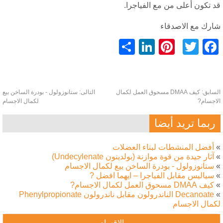
 تكون أعلى من مع الفياجرا.
ارك مع الاصدقاء
LinkedIn
Pinterest
分
Facebook
Twitter
享
سابق:
كيف DMAA مسحوق العمل لكمال
التالى:
ستانوزولول - بودرة الساخن بيع
اجسام?
لكمال الاجسام
ربما تريد أيضا
أفضل المنشطات لبناء العضلات
آثار جيدة من قوة موازنة (بولدينون Undecylenate)
ستانوزولول - بودرة الساخن بيع لكمال الاجسام
سياليس مقابل الفياجرا – ايهما افضل ?
كيف DMAA مسحوق العمل لكمال الاجسام?
Decanoate الناندرولون مقابل ناندرولون Phenylpropionate
كمال الاجسام
الاقسام