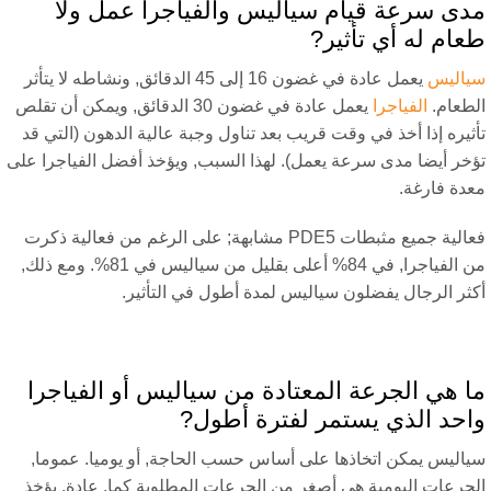
دى سرعة قيام سياليس والفياجرا عمل ولا
عام له أي تأثير?
ياليس
يعمل عادة في غضون 16 إلى 45 الدقائق, ونشاطه لا يتأثر
لطعام.
الفياجرا
يعمل عادة في غضون 30 الدقائق, ويمكن أن تقلص
ثيره إذا أخذ في وقت قريب بعد تناول وجبة عالية الدهون (التي قد
ؤخر أيضا مدى سرعة يعمل). لهذا السبب, ويؤخذ أفضل الفياجرا على
عدة فارغة.
فعالية جميع مثبطات PDE5 مشابهة; على الرغم من فعالية ذكرت
من الفياجرا, في 84% أعلى بقليل من سياليس في 81%. ومع ذلك,
كثر الرجال يفضلون سياليس لمدة أطول في التأثير.
ا هي الجرعة المعتادة من سياليس أو الفياجرا
احد الذي يستمر لفترة أطول?
ياليس يمكن اتخاذها على أساس حسب الحاجة, أو يوميا. عموما,
لجرعات اليومية هي أصغر من الجرعات المطلوبة كما. عادة, يؤخذ