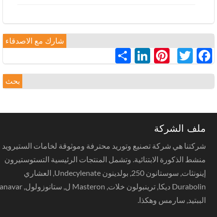
شارك مع الاصدقاء
LinkedIn
Pinterest
分
Twitter
Facebook
享
بحث
ملف الشركة
شركتنا هي شركة تصنيع وتوريد محترفة وموثوقة لخامات الستيرويد
منشط الذكورة الابتنائية. وتشمل المنتجات الرئيسية التستوستيرون
إينونثات, سوستانون 250, بولدينون Undecylenate, العشاري
Durabolin ديكا, ترينبولون خلات, Masteron ل, ستانوزولول, anavar,
الببتيد, سارمس وهكذا.