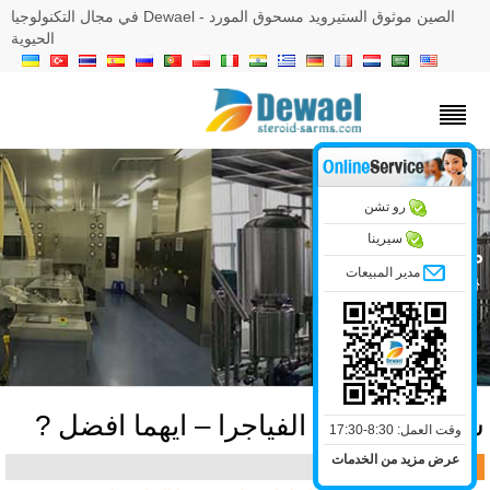
الصين موثوق الستيرويد مسحوق المورد - Dewael في مجال التكنولوجيا
الحيوية
رو تشن
سيرينا
دونة
مدير المبيعات
»
مدونة
ياليس مقابل الفياجرا – ايهما افضل ?
وقت العمل: 8:30-17:30
عرض مزيد من الخدمات
2018يوم 1 مايو