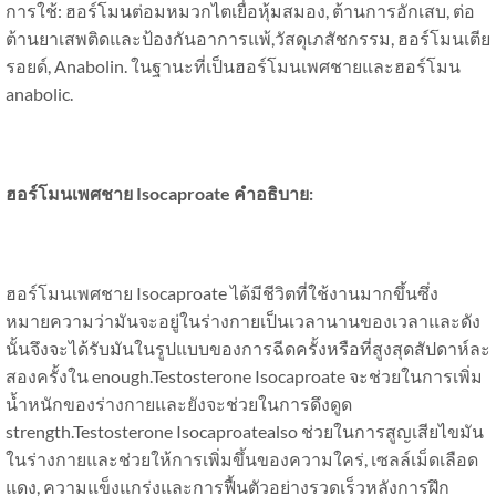
การใช้: ฮอร์โมนต่อมหมวกไตเยื่อหุ้มสมอง, ต้านการอักเสบ, ต่อ
ต้านยาเสพติดและป้องกันอาการแพ้,วัสดุเภสัชกรรม, ฮอร์โมนเตีย
รอยด์, Anabolin. ในฐานะที่เป็นฮอร์โมนเพศชายและฮอร์โมน
anabolic.
ฮอร์โมนเพศชาย Isocaproate คำอธิบาย:
ฮอร์โมนเพศชาย Isocaproate ได้มีชีวิตที่ใช้งานมากขึ้นซึ่ง
หมายความว่ามันจะอยู่ในร่างกายเป็นเวลานานของเวลาและดัง
นั้นจึงจะได้รับมันในรูปแบบของการฉีดครั้งหรือที่สูงสุดสัปดาห์ละ
สองครั้งใน enough.Testosterone Isocaproate จะช่วยในการเพิ่ม
น้ำหนักของร่างกายและยังจะช่วยในการดึงดูด
strength.Testosterone Isocaproatealso ช่วยในการสูญเสียไขมัน
ในร่างกายและช่วยให้การเพิ่มขึ้นของความใคร่, เซลล์เม็ดเลือด
แดง, ความแข็งแกร่งและการฟื้นตัวอย่างรวดเร็วหลังการฝึก