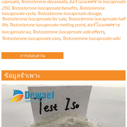
caproate
,
Testosterone decanoate
,
ฮอร์โมนเพศชาย Isocaproate
250
,
Testosterone Isocaproate benefits
,
Testosterone
Isocaproate cycle
,
Testosterone isocaproate dosage
,
Testosterone Isocaproate for sale
,
Testosterone isocaproate half
life
,
Testosterone isocaproate melting point
,
ฮอร์โมนเพศชาย
Isocaproate ผง
,
Testosterone Isocaproate side effects
,
Testosterone isocaproate uses
,
Testosterone isocaproate wiki
การสอบสวน
ข้อมูลจำเพาะ