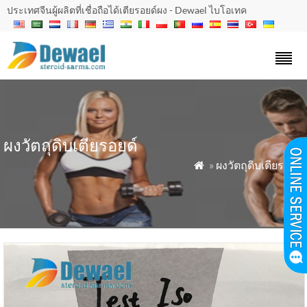
ประเทศจีนผู้ผลิตที่เชื่อถือได้เตียรอยด์ผง - Dewael ไบโอเทค
ผงวัตถุดิบเตียรอยด์
»
ผงวัตถุดิบเตียรอยด์
