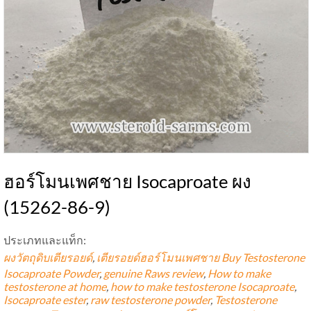
ฮอร์โมนเพศชาย Isocaproate ผง
(15262-86-9)
ประเภทและแท็ก:
ผงวัตถุดิบเตียรอยด์
,
เตียรอยด์ฮอร์โมนเพศชาย
Buy Testosterone
Isocaproate Powder
,
genuine Raws review
,
How to make
testosterone at home
,
how to make testosterone Isocaproate
,
Isocaproate ester
,
raw testosterone powder
,
Testosterone