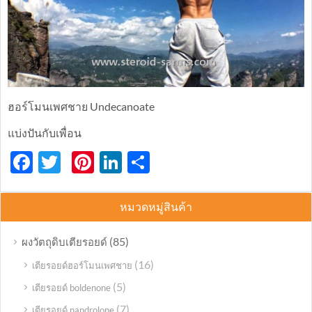
ฮอร์โมนเพศชาย Undecanoate
แบ่งปันกับเพื่อน
Facebook
Twitter
Pinterest
LinkedIn
分
享
หมวดหมู่สินค้า
(85)
ผงวัตถุดิบเตียรอยด์
(16)
เตียรอยด์ฮอร์โมนเพศชาย
(5)
เตียรอยด์ boldenone
(7)
เตียรอยด์ nandrolone