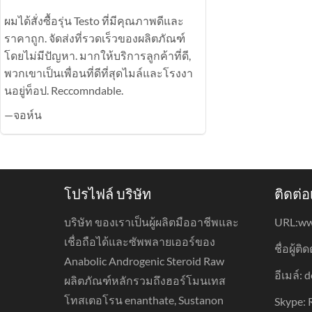
ผมได้สั่งซื้อรุ่น Testo ที่มีคุณภาพดีและ
ราคาถูก. จัดส่งที่รวดเร็วของผลิตภัณฑ์
โดยไม่มีปัญหา. มากให้บริการลูกค้าที่ดี,
พวกเขาเป็นเพื่อนที่ดีที่สุดไมล์และโรงงา
นอยู่ท็อป. Reccomndable.
—จอห์น
โปรไฟล์ บริษัท
ติดต่อ
บริษัท ของเราเป็นผู้ผลิตมืออาชีพและ
URL:
ww
เชื่อถือได้และซัพพลายเออร์ของ
ชื่อผู้ติ
Anabolic Androgenic Steroid Raw
อีเมล์:
ผลิตภัณฑ์หลักรวมถึงฮอร์โมนเทส
โทสเตอโรน enanthate, Sustanon
Skype: 