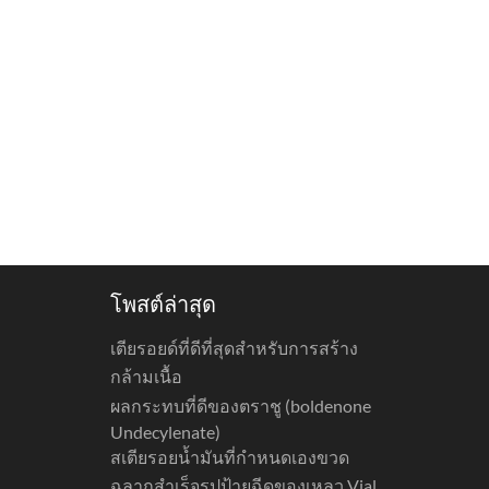
โพสต์ล่าสุด
เตียรอยด์ที่ดีที่สุดสำหรับการสร้าง
กล้ามเนื้อ
ผลกระทบที่ดีของตราชู (boldenone
Undecylenate)
สเตียรอยน้ำมันที่กำหนดเองขวด
ฉลากสำเร็จรูปป้ายฉีดของเหลว Vial