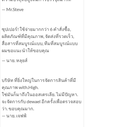
— Mr.Steve
ซุปเปอร์! ใช้จ่ายมากกว่า 6 คำสั่งซื้อ,
ผลิตภัณฑ์ที่มีคุณภาพ, จัดส่งที่รวดเร็ว,
สื่อสารที่สมบูรณ์แบบ, ทีมที่สมบูรณ์แบบ
ผมขอแนะนำให้ขอบคุณ
— นาย. หลุยส์
บริษัท ที่ยิ่งใหญ่ในการจัดการสินค้าที่มี
คุณภาพ with.High.
ใช่มันก็มาถึงในออสเตรเลีย. ไม่มีปัญหา.
จะจัดการกับ dewael อีกครั้งเพื่อตรวจสอบ
ว่า. ขอบคุณมาก.
— นาย. เจฟฟ์