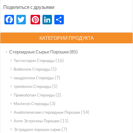
Поделиться с друзьями
Facebook
Twitter
Pinterest
LinkedIn
分
享
КАТЕГОРИИ ПРОДУКТА
(85)
Стероидные Сырье Порошки
(16)
Тестостерон Стероиды
(5)
Boldenone Стероиды
(7)
нандролона Стероиды
(5)
тренболон Стероиды
(2)
Примоболан Стероиды
(3)
Masteron Стероиды
(14)
Анаболические стероидные Порошки
(11)
Анти-Эстрогены Порошки
(7)
Эстрадиол порошок серии