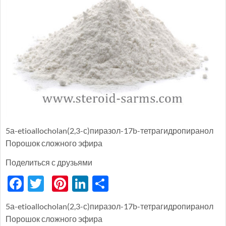
5а-etioallocholan(2,3-с)пиразол-17b-тетрагидропиранол
Порошок сложного эфира
Поделиться с друзьями
Facebook
Twitter
Pinterest
LinkedIn
分
享
5а-etioallocholan(2,3-с)пиразол-17b-тетрагидропиранол
Порошок сложного эфира