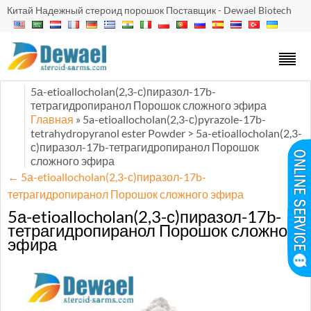
Китай Надежный стероид порошок Поставщик - Dewael Biotech
5а-etioallocholan(2,3-с)пиразол-17b-
тетрагидропиранол Порошок сложного эфира
Главная
» 5a-etioallocholan
(2,3-с)
pyrazole-17b-
tetrahydropyranol ester Powder > 5a-etioallocholan
(2,3-
с)пиразол-17b-тетрагидропиранол Порошок
сложного эфира
←
5а-etioallocholan(2,3-с)пиразол-17b-
тетрагидропиранол Порошок сложного эфира
5а-etioallocholan(2,3-с)пиразол-17b-
тетрагидропиранол Порошок сложного
эфира