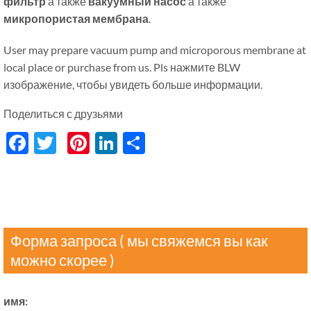
фильтр
а также
вакуумный насос
а также
микропористая мембрана
.
User may prepare vacuum pump and microporous membrane at
local place or purchase from us
. Pls нажмите BLW
изображение, чтобы увидеть больше информации.
Поделиться с друзьями
Facebook
Twitter
Pinterest
LinkedIn
分
享
Форма запроса ( мы свяжемся вы как
можно скорее )
имя: