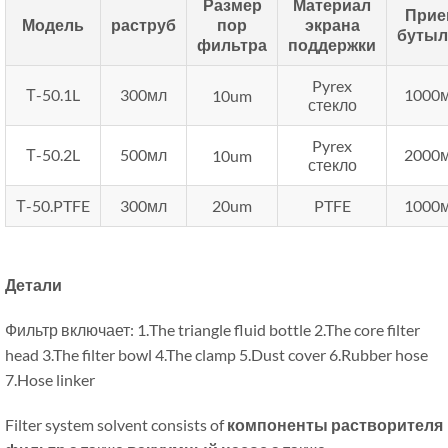
Размер
Материал
Прие
Модель
раструб
пор
экрана
бутыл
фильтра
поддержки
Pyrex
Т-50.1L
300мл
1000
10
um
стекло
Pyrex
Т-50.2L
500мл
2000
10
um
стекло
Т-50.PTFE
300мл
20
um
PTFE
1000
Детали
Фильтр включает: 1.
The triangle fluid bottle 2.The core filter
head 3.The filter bowl 4.The clamp 5.Dust cover 6.Rubber hose
7.Hose linker
Filter system solvent consists of
компоненты растворителя