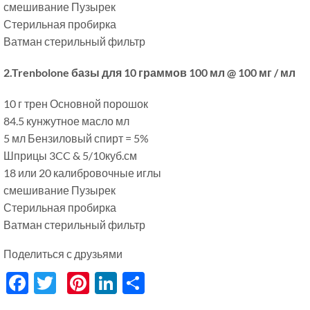
смешивание Пузырек
Стерильная пробирка
Ватман стерильный фильтр
2.Trenbolone базы для 10 граммов 100 мл @ 100 мг / мл
10 г трен Основной порошок
84.5 кунжутное масло мл
5 мл Бензиловый спирт = 5%
Шприцы 3CC & 5/10куб.см
18 или 20 калибровочные иглы
смешивание Пузырек
Стерильная пробирка
Ватман стерильный фильтр
Поделиться с друзьями
Facebook
Twitter
Pinterest
LinkedIn
分
享