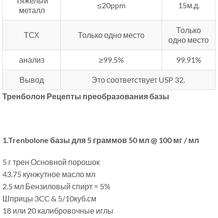
Тяжелый
≤20ppm
15м.д.
металл
Только
ТСХ
Только одно место
одно место
анализ
≥99.5%
99.91%
Вывод
Это соответствует USP 32.
Тренболон Рецепты преобразования базы
1.Trenbolone базы для 5 граммов 50 мл @ 100 мг / мл
5 г трен Основной порошок
43.75 кунжутное масло мл
2.5 мл Бензиловый спирт = 5%
Шприцы 3CC & 5/10куб.см
18 или 20 калибровочные иглы