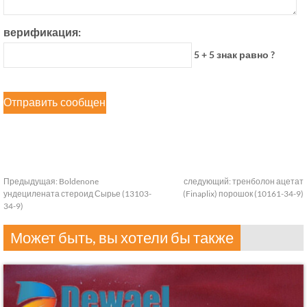
верификация:
5 + 5 знак равно ?
Предыдущая:
Boldenone
следующий:
тренболон ацетат
ундецилената стероид Сырье (13103-
(Finaplix) порошок (10161-34-9)
34-9)
Может быть, вы хотели бы также