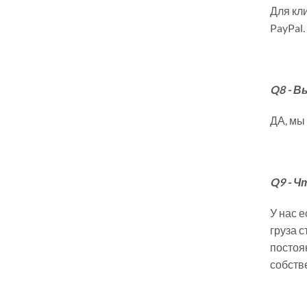
Для кли
PayPal.
Q8 -
Вы
ДА, мы
Q9 - Ч
У нас 
груза с
постоян
собств