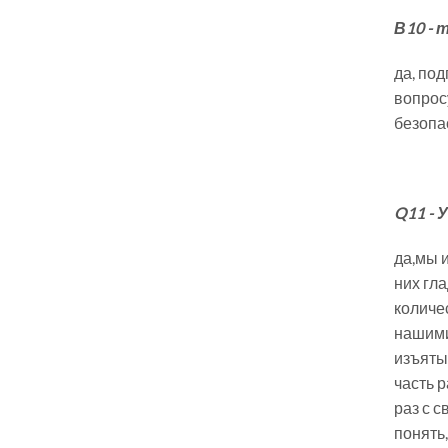
В10 - 
да, под
вопрос
безопа
Q11 - 
да,мы и
них гла
количе
нашими
изъяты,
часть 
раз с с
понять,