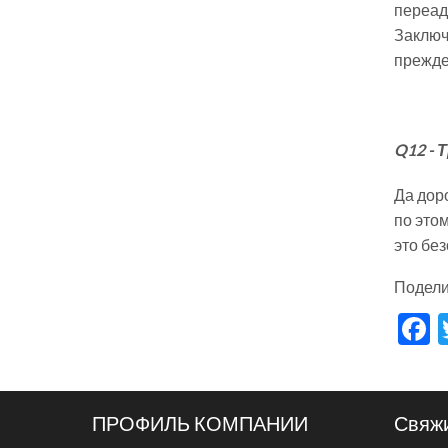
переадр
Заключ
прежде
Q12 -
Т
Да дор
по это
это без
Подели
F
ПРОФИЛЬ КОМПАНИИ
Свяжи