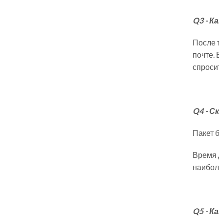
Q3 - К
После 
почте.
спроси
Q4 - С
Пакет 
Время 
наибол
Q5 - К