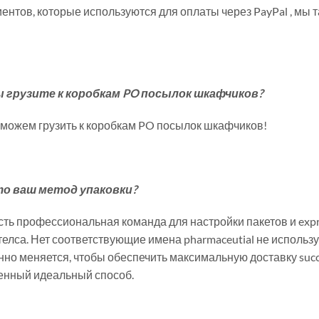
ентов, которые используются для оплаты через PayPal , мы та
 грузите к коробкам PO посылок шкафчиков?
 можем грузить к коробкам PO посылок шкафчиков!
то ваш метод упаковки?
есть профессиональная команда для настройки пакетов и exp
телса. Нет соответствующие имена pharmaceutial не использу
но меняется, чтобы обеспечить максимальную доставку succes
енный идеальный способ.