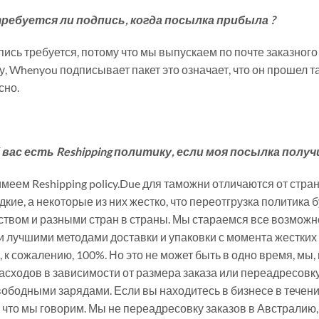
требуется ли подпись, когда посылка прибыла ?
пись требуется, потому что мы выпускаем по почте заказного
у, Whenyou подписывает пакет это означает, что он прошел т
сно.
У вас есть Reshipping политику, если моя посылка полу
меем Reshipping policy.Due для таможни отличаются от стран
дкие, а некоторые из них жестко, что переотгрузка политика 
ством и разными стран в страны. Мы стараемся все возможно
 лучшими методами доставки и упаковки с момента жестких т
 к сожалению, 100%. Но это не может быть в одно время, мы,
расходов в зависимости от размера заказа или переадресовк
вободными зарядами. Если вы находитесь в бизнесе в течени
 что мы говорим. Мы не переадресовку заказов в Австралию,