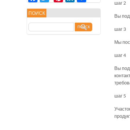
шаг 2
享
ПОИСК
Вы под
шаг 3
Мы пос
шаг 4
Вы под
контак
требов
шаг 5
Участо
продук