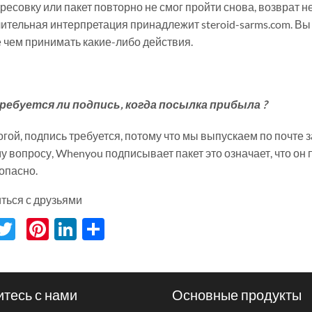
есовку или пакет повторно не смог пройти снова, возврат не
ительная интерпретация принадлежит steroid-sarms.com. В
 чем принимать какие-либо действия.
ребуется ли подпись, когда посылка прибыла ?
огой, подпись требуется, потому что мы выпускаем по почте 
му вопросу, Whenyou подписывает пакет это означает, что о
опасно.
ться с друзьями
acebook
Twitter
Pinterest
LinkedIn
分
享
тесь с нами
Основные продукты