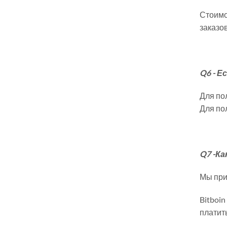
Стоимо
заказов
Q6 - Е
Для по
Для по
Q7 -
Ка
Мы прин
Bitboin
платить