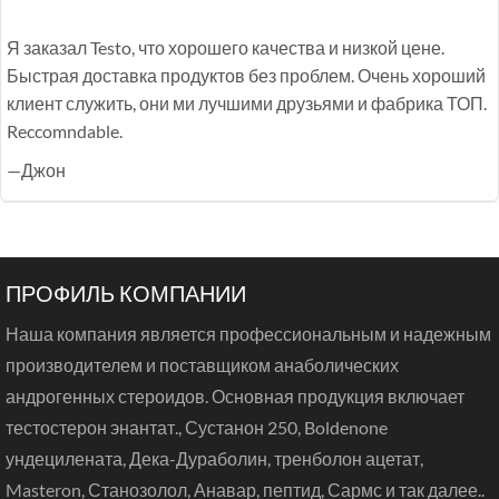
Я заказал Testo, что хорошего качества и низкой цене.
Быстрая доставка продуктов без проблем. Очень хороший
клиент служить, они ми лучшими друзьями и фабрика ТОП.
Reccomndable.
—Джон
ПРОФИЛЬ КОМПАНИИ
Наша компания является профессиональным и надежным
производителем и поставщиком анаболических
андрогенных стероидов. Основная продукция включает
тестостерон энантат., Сустанон 250, Boldenone
ундецилената, Дека-Дураболин, тренболон ацетат,
Masteron, Станозолол, Анавар, пептид, Сармс и так далее..