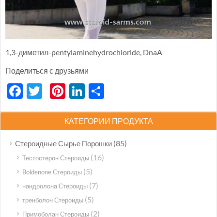
1,3-диметил-pentylaminehydrochloride, DnaA
Поделиться с друзьями
Facebook
Twitter
Pinterest
LinkedIn
分
享
КАТЕГОРИИ ПРОДУКТА
(85)
Стероидные Сырье Порошки
(16)
Тестостерон Стероиды
(5)
Boldenone Стероиды
(7)
нандролона Стероиды
(5)
тренболон Стероиды
(2)
Примоболан Стероиды