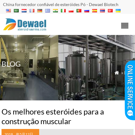
China fornecedor confiável de esteróides Pó - Dewael Biotech
BLOG
»
Blog

Os melhores esteróides para a
construção muscular
2018
年5月12日