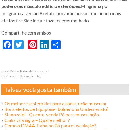
poderosas músculo edifício esteróides
.Miligrama por
miligrama a versão Acetato provarão possuir um pouco mais
efeitos fire.Side incluir fazer cuecas molhado.
Compartilhe com amigos
Facebook
Twitter
Pinterest
LinkedIn
分
享
prev:
Bons efeitos de Equipoise
(boldenona Undecilenato)
Talvez você gosta também
»
Os melhores esteróides para a construção muscular
»
Bons efeitos de Equipoise (boldenona Undecilenato)
»
Stanozolol - Quente-venda Pó para musculação
»
Cialis vs Viagra – Qual é melhor ?
»
Como o DMAA Trabalho Pó para musculação?