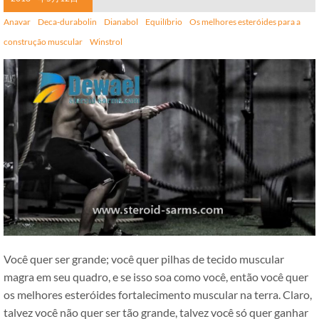
Anavar
Deca-durabolin
Dianabol
Equilíbrio
Os melhores esteróides para a
construção muscular
Winstrol
Você quer ser grande; você quer pilhas de tecido muscular
magra em seu quadro, e se isso soa como você, então você quer
os melhores esteróides fortalecimento muscular na terra. Claro,
talvez você não quer ser tão grande, talvez você só quer ganhar