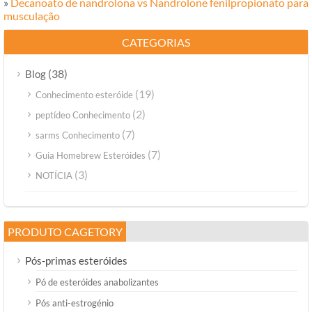
»
Decanoato de nandrolona vs Nandrolone fenilpropionato para
musculação
CATEGORIAS
(38)
Blog
(19)
Conhecimento esteróide
(2)
peptídeo Conhecimento
(7)
sarms Conhecimento
(7)
Guia Homebrew Esteróides
(3)
NOTÍCIA
PRODUTO CAGETORY
Pós-primas esteróides
Pó de esteróides anabolizantes
Pós anti-estrogénio