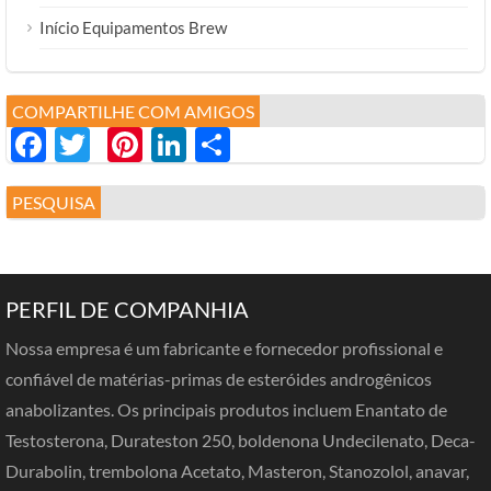
Início Equipamentos Brew
COMPARTILHE COM AMIGOS
Facebook
Twitter
Pinterest
LinkedIn
分
享
PESQUISA
PERFIL DE COMPANHIA
Nossa empresa é um fabricante e fornecedor profissional e
confiável de matérias-primas de esteróides androgênicos
anabolizantes. Os principais produtos incluem Enantato de
Testosterona, Durateston 250, boldenona Undecilenato, Deca-
Durabolin, trembolona Acetato, Masteron, Stanozolol, anavar,