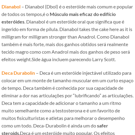
Dianabol
– Dianabol (Dbol) é o esteróide mais comum e popular
de todos os tempos,é o
Músculo mais eficaz do edifício
esteróides
. Dianabol é um esteróide oral que significa que é
ingerido em forma de pílula.
Dianabol takes the cake here as it is
milligram for milligram stronger than Anadrol
. Como Dianabol
também é mais forte, mais dos ganhos obtidos será realmente
tecido magro como com Anadrol mais dos ganhos de peso será
efeitos weight.Side água incluem parecendo Larry Scott.
Deca Durabolin
– Deca é um esteróide injectável utilizado para
colocar em um monte de tamanho muscular em um curto espaço
de tempo. Deca também é conhecida por sua capacidade de
eliminar a dor nas articulações por “lubrificando” as articulações.
Deca tem a capacidade de adicionar o tamanho a um ritmo
muito semelhante como a testosterona e é um favorito de
muitos fisiculturistas e atletas para melhorar o desempenho
como um todo. Deca-Durabolin é ainda um do
safer
steroids
.Deca é um esteróide muito popular. Os efeitos