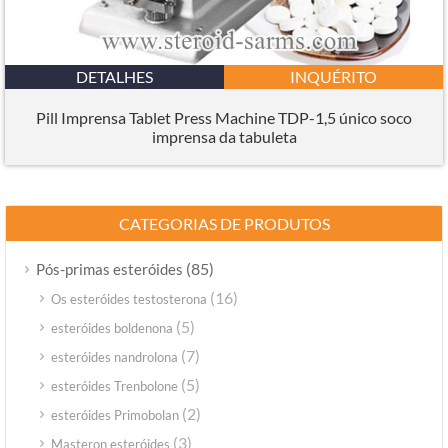
DETALHES
INQUÉRITO
Pill Imprensa Tablet Press Machine TDP-1,5 único soco
imprensa da tabuleta
CATEGORIAS DE PRODUTOS
(85)
Pós-primas esteróides
(16)
Os esteróides testosterona
(5)
esteróides boldenona
(7)
esteróides nandrolona
(5)
esteróides Trenbolone
(2)
esteróides Primobolan
(3)
Masteron esteróides