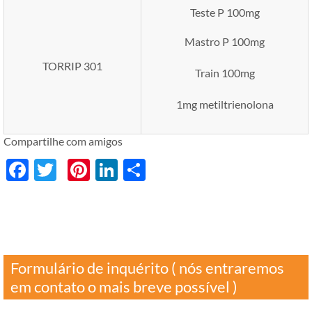
Teste P 100mg
Mastro P 100mg
TORRIP 301
Train 100mg
1mg metiltrienolona
Compartilhe com amigos
Facebook
Twitter
Pinterest
LinkedIn
分
享
Formulário de inquérito ( nós entraremos
em contato o mais breve possível )