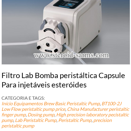
Filtro Lab Bomba peristáltica Capsule
Para injetáveis ​​esteróides
CATEGORIA E TAGS:
Início Equipamentos Brew
Basic Peristaltic Pump
,
BT100-2J
Low Flow peristaltic pump price
,
China Manufacturer peristaltic
finger pump
,
Dosing pump
,
High precision laboratory pecistaltic
pump
,
Lab Peristaltic Pump
,
Peristaltic Pump
,
precision
peristaltic pump