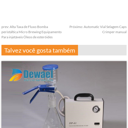
prev:
Alta Taxa de Fluxo Bomba
Próximo:
Automatic Vial Selagem Caps
peristáltica Micro Brewing Equipamento
Crimper manual
Para injetáveis ​​Óleos de esteróides
Talvez você gosta também