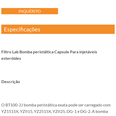
INQUÉRITO
Especificações
Filtro Lab Bomba peristáltica Capsule Para injetáveis ​​
esteróides
Descrição
O BT100-2J bomba peristáltica exata pode ser carregado com
YZ1515X, YZII15, YZ2515X, YZII25, DG-1 e DG-2. A bomba