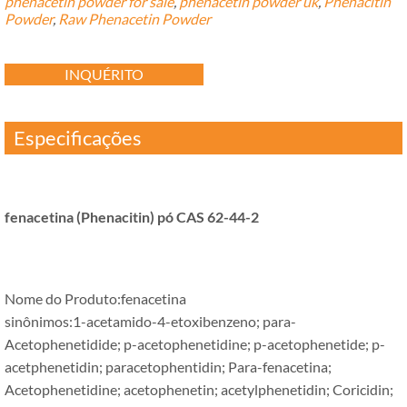
phenacetin powder for sale
,
phenacetin powder uk
,
Phenacitin
Powder
,
Raw Phenacetin Powder
INQUÉRITO
Especificações
fenacetina (Phenacitin) pó CAS 62-44-2
Nome do Produto:fenacetina
sinônimos:1-acetamido-4-etoxibenzeno; para-
Acetophenetidide; p-acetophenetidine; p-acetophenetide; p-
acetphenetidin; paracetophentidin; Para-fenacetina;
Acetophenetidine; acetophenetin; acetylphenetidin; Coricidin;