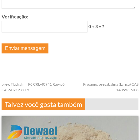
Verificação:
0 + 3 = ?
prev:
Fladrafinil Pó CRL-40941 Raw pó
Próximo:
pregabalina (Lyrica) CAS
CAS 90212-80-9
148553-50-8
Talvez você gosta também