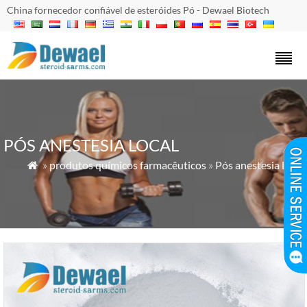
China fornecedor confiável de esteróides Pó - Dewael Biotech
PÓS ANESTESIA LOCAL
»
produtos químicos farmacêuticos
»
Pós anestesia local
