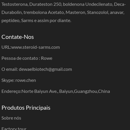
Testosterona, Durateston 250, boldenona Undecilenato, Deca-
Durabolin, trembolona Acetato, Masteron, Stanozolol, anavar,
peptídeo, Sarms e assim por diante.
Contate-Nos
URL:
www.steroid-sarms.com
Pessoa de contato : Rowe
O email: dewaelbiotech@gmail.com
Skype: rowe.chen
Endereço:Norte Baiyun Ave., Baiyun,Guangzhou,China
Produtos Principais
Sobre nós
Factory tour