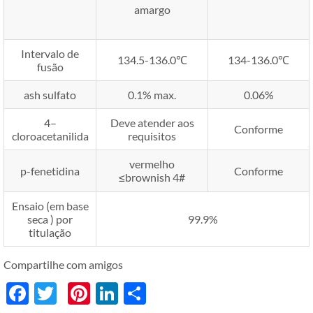
amargo
Intervalo de
134.5-136.0℃
134-136.0℃
fusão
ash sulfato
0.1% max.
0.06%
4–
Deve atender aos
Conforme
cloroacetanilida
requisitos
vermelho
p-fenetidina
Conforme
≤brownish 4#
Ensaio (em base
seca ) por
99.9%
titulação
Compartilhe com amigos
Facebook
Twitter
Pinterest
LinkedIn
分