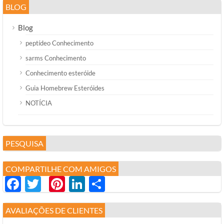
BLOG
Blog
peptídeo Conhecimento
sarms Conhecimento
Conhecimento esteróide
Guia Homebrew Esteróides
NOTÍCIA
PESQUISA
COMPARTILHE COM AMIGOS
Facebook
Twitter
Pinterest
LinkedIn
分
享
AVALIAÇÕES DE CLIENTES