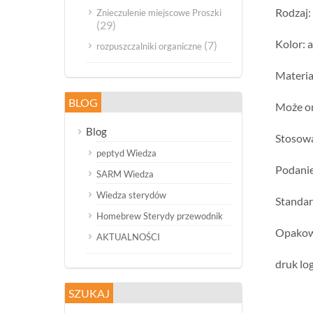
Rodzaj:
Znieczulenie miejscowe Proszki
(29)
Kolor:
(7)
rozpuszczalniki organiczne
Materia
BLOG
Może on
Blog
Stosow
peptyd Wiedza
Podanie
SARM Wiedza
Wiedza sterydów
Standa
Homebrew Sterydy przewodnik
Opakow
AKTUALNOŚCI
druk lo
SZUKAJ