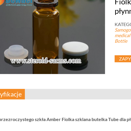
Fiol
płyn
KATEGOR
Samogon
medical 
Bottle
ZAPY
yfikacje
przezroczystego szkła Amber Fiolka szklana butelka Tube dla