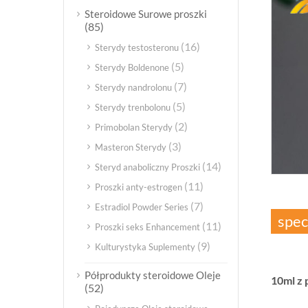
Steroidowe Surowe proszki
(85)
(16)
Sterydy testosteronu
(5)
Sterydy Boldenone
(7)
Sterydy nandrolonu
(5)
Sterydy trenbolonu
(2)
Primobolan Sterydy
(3)
Masteron Sterydy
(14)
Steryd anaboliczny Proszki
(11)
Proszki anty-estrogen
(7)
Estradiol Powder Series
spec
(11)
Proszki seks Enhancement
(9)
Kulturystyka Suplementy
Półprodukty steroidowe Oleje
10ml z 
(52)