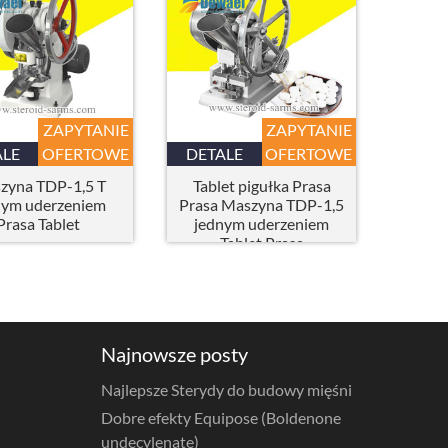
ZAPYTANIE
ZAPYTANIE
ALE
OFERTOWE
DETALE
OFERTOWE
zyna TDP-1,5 T
Tablet pigułka Prasa
nym uderzeniem
Prasa Maszyna TDP-1,5
Prasa Tablet
jednym uderzeniem
Tablet Prasa
Najnowsze posty
Najlepsze Sterydy do budowy mięśni
Dobre efekty Equipose (Boldenone
undecylenate)