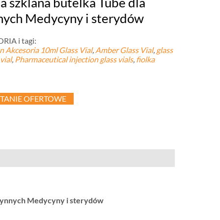
ka szklana butelka Tube dla
nych Medycyny i sterydów
IA i tagi:
 Akcesoria
10
ml Glass Vial
,
Amber Glass Vial
,
glass
vial
,
Pharmaceutical injection glass vials
,
fiolka
TANIE OFERTOWE
 płynnych Medycyny i sterydów