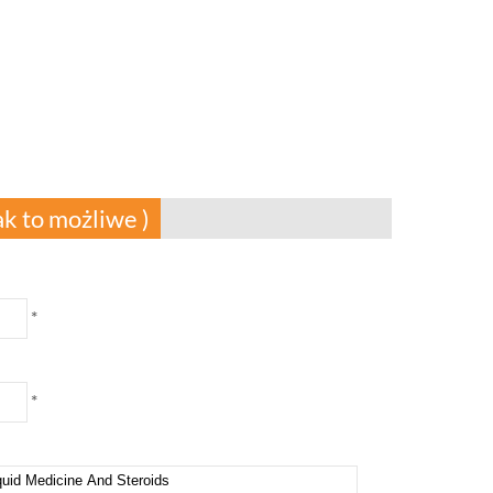
ak to możliwe )
*
*