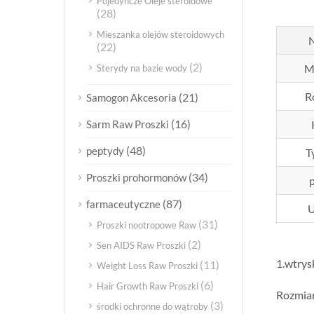
Pojedyncze Oleje steroidowe
(28)
Mieszanka olejów steroidowych
(22)
(2)
M
Sterydy na bazie wody
R
(21)
Samogon Akcesoria
(16)
Sarm Raw Proszki
(48)
peptydy
T
(34)
Proszki prohormonów
(87)
farmaceutyczne
U
(31)
Proszki nootropowe Raw
(2)
Sen AIDS Raw Proszki
1.wtrys
(11)
Weight Loss Raw Proszki
(6)
Hair Growth Raw Proszki
Rozmiar:
(3)
środki ochronne do wątroby