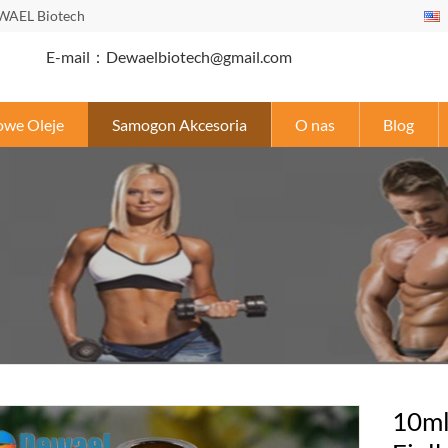
WAEL Biotech
E-mail：Dewaelbiotech@gmail.com
owe Oleje
Samogon Akcesoria
O nas
Blog
10ml