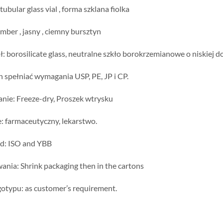
tubular glass vial
, forma szklana fiolka
amber
, jasny , ciemny bursztyn
ł:
borosilicate glass
, neutralne szkło borokrzemianowe o niskiej d
 spełniać wymagania USP, PE, JP i CP.
anie:
Freeze-dry
, Proszek wtrysku
: farmaceutyczny, lekarstwo.
rd:
ISO and YBB
ania:
Shrink packaging then in the cartons
gotypu:
as customer’s requirement
.