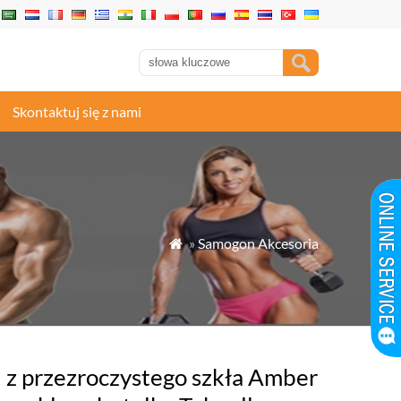
Skontaktuj się z nami
»
Samogon Akcesoria

 z przezroczystego szkła Amber