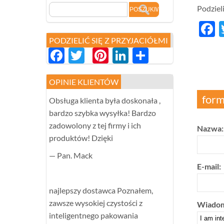
Podzieli
F
PODZIELIĆ SIĘ Z PRZYJACIÓŁMI
Facebook
Twitter
Pinterest
LinkedIn
分
享
OPINIE KLIENTÓW
form
Obsługa klienta była doskonała ,
bardzo szybka wysyłka! Bardzo
zadowolony z tej firmy i ich
Nazwa:
produktów! Dzięki
— Pan. Mack
E-mail:
najlepszy dostawca Poznałem,
zawsze wysokiej czystości z
Wiadom
inteligentnego pakowania