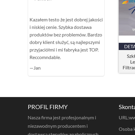
Kazałem testo że jest dobrej jakości
i niskiej cenie. Szybka dostawa
produktów bez problemów. Bardzo
dobry klient służyć, są najlepszymi
DET
przyjaciółmi i mi fabryka jest TOP.
Szk
Reccomndable.
Le
Filtra
—Jan
PROFIL FIRMY
Skonta
Nasza firma jest profesjonalnym i
URL:
ww
niezawodnym producentem i
Osoba k
dostawcą sterydów anabolicznych