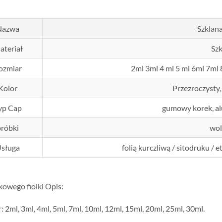
Nazwa
Szklana
ateriał
Szk
ozmiar
2ml 3ml 4 ml 5 ml 6ml 7ml 
Kolor
Przezroczysty, 
yp Cap
gumowy korek, a
próbki
wo
sługa
folią kurczliwą / sitodruku / 
kowego fiolki Opis:
 2ml, 3ml, 4ml, 5ml, 7ml, 10ml, 12ml, 15ml, 20ml, 25ml, 30ml.