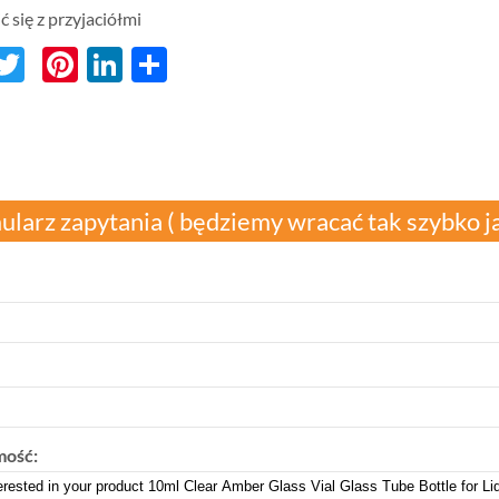
ć się z przyjaciółmi
acebook
Twitter
Pinterest
LinkedIn
分
享
ularz zapytania ( będziemy wracać tak szybko j
ość: