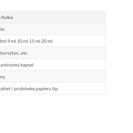
 fiolka
ło
8ml 9 ml 10 ml 15 ml 20 ml
bursztyn., etc
luminiowy kapsel
lny
etykiet / probówkę papieru itp