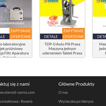
ZAPYTANIE
ZAPYTANIE
ALE
OFERTOWE
DETALE
OFERTOWE
DET
ło laboratoryjne
TDP-0 Auto Pill Prasa
Mas
jek próżniowy
Maszyna jednym
jed
cja Filtr Aparatura
uderzeniem Tablet Prasa
Solvent
ktuj się z nami
Główne Produkty
w.steroid-sarms.com
O nas
ontaktowa : Rowe'a
Wycieczka po fabryce