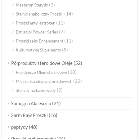
(3)
Masteron Sterydy
(14)
Steryd anaboliczny Proszki
(11)
Proszki anty-estrogen
(7)
Estradiol Powder Series
(11)
Proszki seks Enhancement
(9)
Kulturystyka Suplementy
(52)
Półprodukty steroidowe Oleje
(28)
Pojedyncze Oleje steroidowe
(22)
Mieszanka olejów steroidowych
(2)
Sterydy na bazie wody
(21)
Samogon Akcesoria
(16)
Sarm Raw Proszki
(48)
peptydy
(34)
Proszki prohormonów