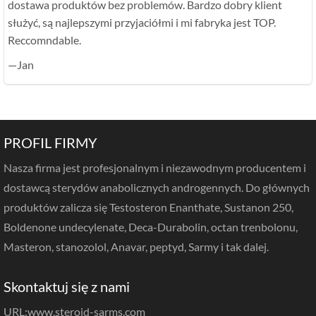
dostawa produktów bez problemów. Bardzo dobry klient
służyć, są najlepszymi przyjaciółmi i mi fabryka jest TOP.
Reccomndable.
—Jan
PROFIL FIRMY
Nasza firma jest profesjonalnym i niezawodnym producentem i
dostawcą sterydów anabolicznych androgennych. Do głównych
produktów zalicza się Testosteron Enanthate, Sustanon 250,
Boldenone undecylenate, Deca-Durabolin, octan trenbolonu,
Masteron, stanozolol, Anavar, peptyd, Sarmy i tak dalej.
Skontaktuj się z nami
URL:
www.steroid-sarms.com