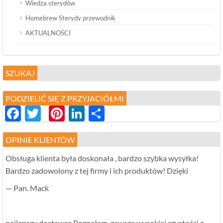
Wiedza sterydów
Homebrew Sterydy przewodnik
AKTUALNOŚCI
SZUKAJ
PODZIELIĆ SIĘ Z PRZYJACIÓŁMI
Facebook
Twitter
Pinterest
LinkedIn
分
享
OPINIE KLIENTÓW
Obsługa klienta była doskonała , bardzo szybka wysyłka!
Bardzo zadowolony z tej firmy i ich produktów! Dzięki
— Pan. Mack
najlepszy dostawca Poznałem, zawsze wysokiej czystości z