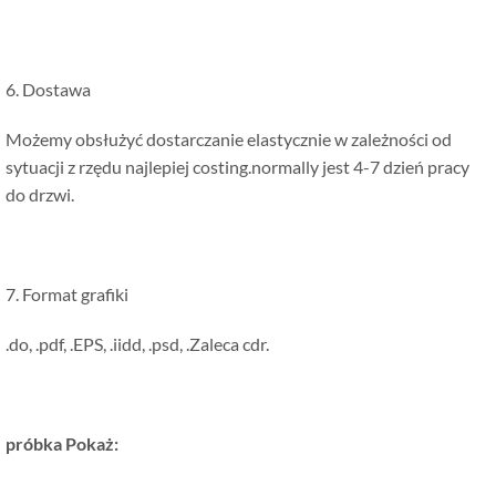
6. Dostawa
Możemy obsłużyć dostarczanie elastycznie w zależności od
sytuacji z rzędu najlepiej costing.normally jest 4-7 dzień pracy
do drzwi.
7. Format grafiki
.do, .pdf, .EPS, .iidd, .psd, .Zaleca cdr.
próbka Pokaż: