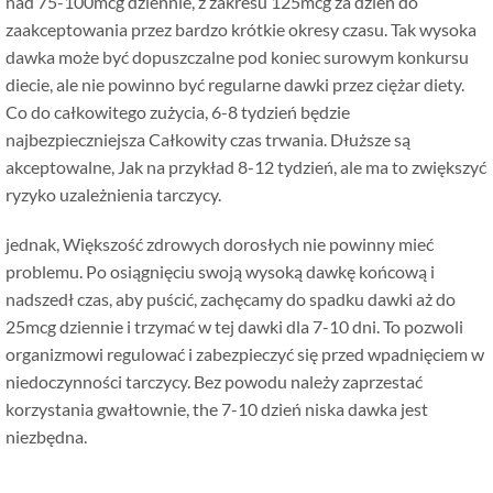
nad 75-100mcg dziennie, z zakresu 125mcg za dzień do
zaakceptowania przez bardzo krótkie okresy czasu. Tak wysoka
dawka może być dopuszczalne pod koniec surowym konkursu
diecie, ale nie powinno być regularne dawki przez ciężar diety.
Co do całkowitego zużycia, 6-8 tydzień będzie
najbezpieczniejsza Całkowity czas trwania. Dłuższe są
akceptowalne, Jak na przykład 8-12 tydzień, ale ma to zwiększyć
ryzyko uzależnienia tarczycy.
jednak, Większość zdrowych dorosłych nie powinny mieć
problemu. Po osiągnięciu swoją wysoką dawkę końcową i
nadszedł czas, aby puścić, zachęcamy do spadku dawki aż do
25mcg dziennie i trzymać w tej dawki dla 7-10 dni. To pozwoli
organizmowi regulować i zabezpieczyć się przed wpadnięciem w
niedoczynności tarczycy. Bez powodu należy zaprzestać
korzystania gwałtownie,
the
7-10 dzień niska dawka jest
niezbędna.