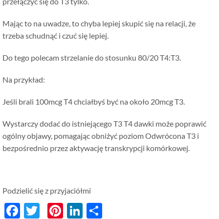
przełączyć się do T3 tylko.
Mając to na uwadze, to chyba lepiej skupić się na relacji, że
trzeba schudnąć i czuć się lepiej.
Do tego polecam strzelanie do stosunku 80/20 T4:T3.
Na przykład:
Jeśli brali 100mcg T4 chciałbyś być na około 20mcg T3.
Wystarczy dodać do istniejącego T3 T4 dawki może poprawić
ogólny objawy, pomagając obniżyć poziom Odwrócona T3 i
bezpośrednio przez aktywację transkrypcji komórkowej.
Podzielić się z przyjaciółmi
Facebook
Twitter
Pinterest
LinkedIn
分