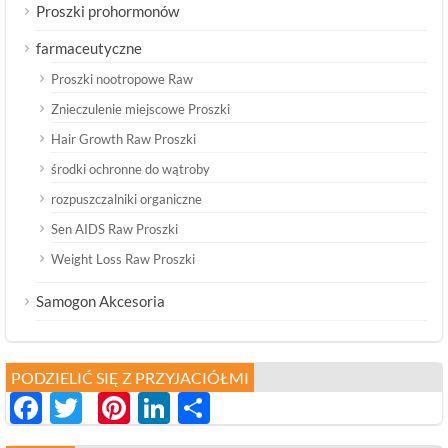
Proszki prohormonów
farmaceutyczne
Proszki nootropowe Raw
Znieczulenie miejscowe Proszki
Hair Growth Raw Proszki
środki ochronne do wątroby
rozpuszczalniki organiczne
Sen AIDS Raw Proszki
Weight Loss Raw Proszki
Samogon Akcesoria
PODZIELIĆ SIĘ Z PRZYJACIÓŁMI
Facebook
Twitter
Pinterest
LinkedIn
分
享