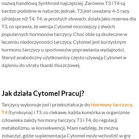
nazwą handlową Synthroid najczęściej. Zarówno T3 i T4 są
bardzo podobne w naturze; jednak, T3 jest uważany 4-5 razy
silniejsze niż T4. T4, w prostych słowach, działa jako rezerwa dla
T3, co sprawia, że ​​wersja Cytomel mocniejszy z dwóch
popularnych hormonów tarczycy. Choć obie są skuteczne w
leczeniu niedoczynności tarczycy, Cytomel jest korzystnym
hormonu tarczycy u sportowców poprawiania wydajności.
Steryd anaboliczny użytkownicy często używają Cytomel w
dążeniu do utraty tkanki tłuszczowej.
Jak działa Cytomel Pracuj?
Tarczycy wykonuje jod i przekształca je do
Hormony tarczycy,
T4
(tyroksyna) i T3. co ciekawe, każda komórka w organizmie
człowieka zależy hormony tarczycy T3 i T4, do regulacji
metabolizmu. w konsekwencji, Mam nadzieję, że można
zobaczyć, gdzie suplementacja Cytomel może wchodzić w grę