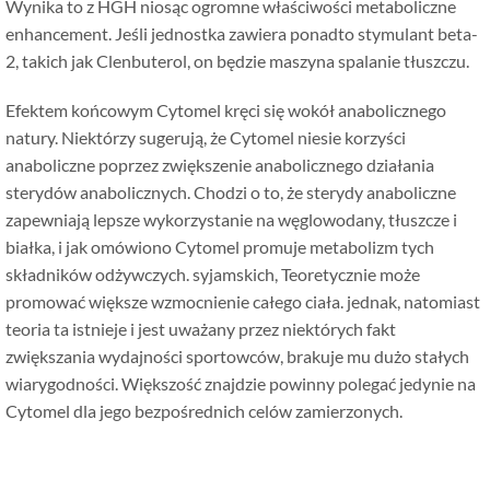
Wynika to z HGH niosąc ogromne właściwości metaboliczne
enhancement. Jeśli jednostka zawiera ponadto stymulant beta-
2, takich jak Clenbuterol, on będzie maszyna spalanie tłuszczu.
Efektem końcowym Cytomel kręci się wokół anabolicznego
natury. Niektórzy sugerują, że Cytomel niesie korzyści
anaboliczne poprzez zwiększenie anabolicznego działania
sterydów anabolicznych. Chodzi o to, że sterydy anaboliczne
zapewniają lepsze wykorzystanie na węglowodany, tłuszcze i
białka, i jak omówiono Cytomel promuje metabolizm tych
składników odżywczych. syjamskich, Teoretycznie może
promować większe wzmocnienie całego ciała. jednak, natomiast
teoria ta istnieje i jest uważany przez niektórych fakt
zwiększania wydajności sportowców, brakuje mu dużo stałych
wiarygodności. Większość znajdzie powinny polegać jedynie na
Cytomel dla jego bezpośrednich celów zamierzonych.