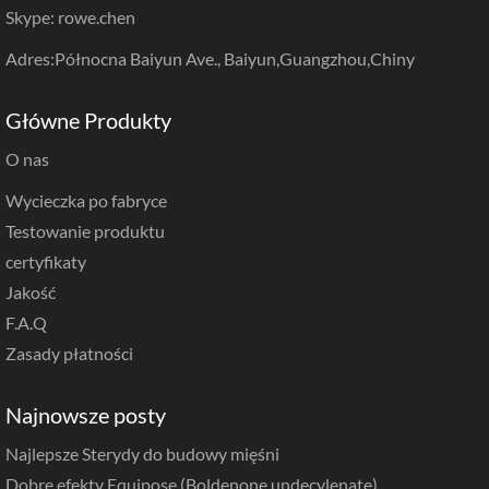
Skype: rowe.chen
Adres:Północna Baiyun Ave., Baiyun,Guangzhou,Chiny
Główne Produkty
O nas
Wycieczka po fabryce
Testowanie produktu
certyfikaty
Jakość
F.A.Q
Zasady płatności
Najnowsze posty
Najlepsze Sterydy do budowy mięśni
Dobre efekty Equipose (Boldenone undecylenate)