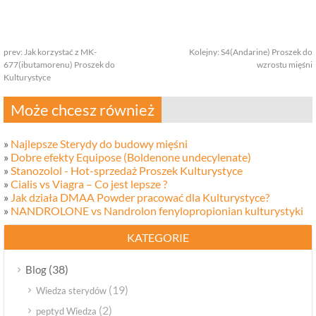
享
prev:
Jak korzystać z MK-
Kolejny:
S4(Andarine) Proszek do
677(ibutamorenu) Proszek do
wzrostu mięśni
Kulturystyce
Może chcesz również
»
Najlepsze Sterydy do budowy mięśni
»
Dobre efekty Equipose (Boldenone undecylenate)
»
Stanozolol - Hot-sprzedaż Proszek Kulturystyce
»
Cialis vs Viagra – Co jest lepsze ?
»
Jak działa DMAA Powder pracować dla Kulturystyce?
»
NANDROLONE vs Nandrolon fenylopropionian kulturystyki
KATEGORIE
(38)
Blog
(19)
Wiedza sterydów
(2)
peptyd Wiedza