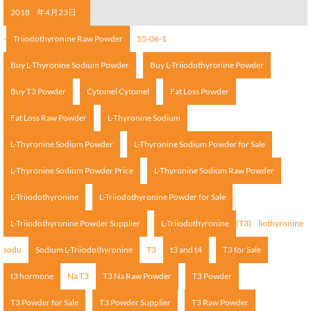
2018
年4月23日
-
Triiodothyronine Raw Powder
55-06-1
Buy L-Thyronine Sodium Powder
Buy L-Triiodothyronine Powder
Buy T3 Powder
Cytomel Cytomel
Fat Loss Powder
Fat Loss Raw Powder
L-Thyronine Sodium
L-Thyronine Sodium Powder
L-Thyronine Sodium Powder for Sale
L-Thyronine Sodium Powder Price
L-Thyronine Sodium Raw Powder
L-Triiodothyronine
L-Triiodothyronine Powder for Sale
L-Triiodothyronine Powder Supplier
L-Triiodothyronine
(T3)
liothyronine
sodu
Sodium L-Triiodothyronine
T3
t3 and t4
T3 for Sale
t3 hormone
Na T3
T3 Na Raw Powder
T3 Powder
T3 Powder for Sale
T3 Powder Supplier
T3 Raw Powder