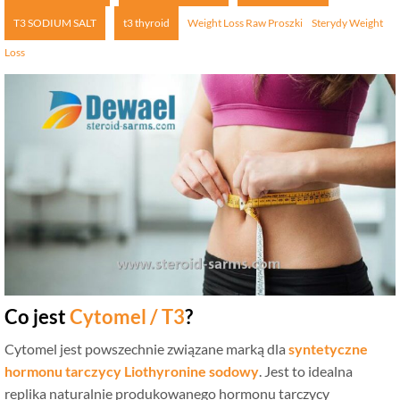
T3 SODIUM SALT
t3 thyroid
Weight Loss Raw Proszki
Sterydy Weight
Loss
Co jest
Cytomel / T3
?
Cytomel jest powszechnie związane marką dla
syntetyczne
hormonu tarczycy Liothyronine sodowy
. Jest to idealna
replika naturalnie produkowanego hormonu tarczycy