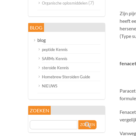
(7)
Organische oplosmiddelen
Zijn pij
heeft e
BLOG
hersene
(Type su
blog
peptide Kennis
SARMs Kennis
fenacet
steroïde Kennis
Homebrew Steroïden Guide
NIEUWS
Paracet
formule
ZOEKEN
Fenacet
vergeli
Vanwege