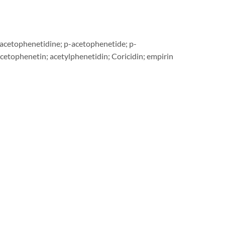
cetophenetidine; p-acetophenetide; p-
cetophenetin; acetylphenetidin; Coricidin; empirin