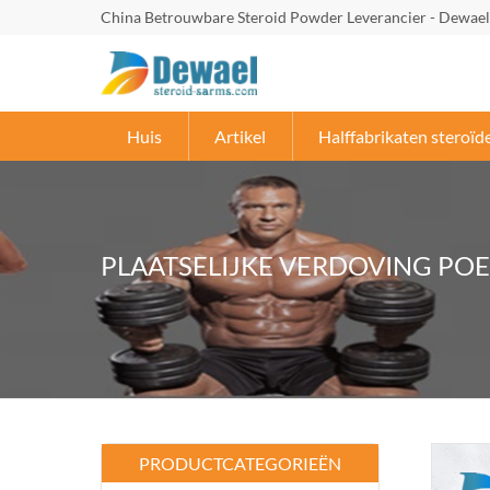
China Betrouwbare Steroid Powder Leverancier - Dewael
Huis
Artikel
Halffabrikaten steroïd
PLAATSELIJKE VERDOVING PO
PRODUCTCATEGORIEËN