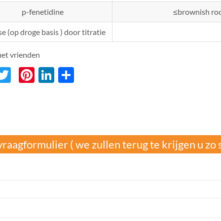
p-fenetidine
≤brownish ro
e (op droge basis ) door titratie
et vrienden
acebook
Twitter
Pinterest
LinkedIn
分
享
raagformulier ( we zullen terug te krijgen u zo 