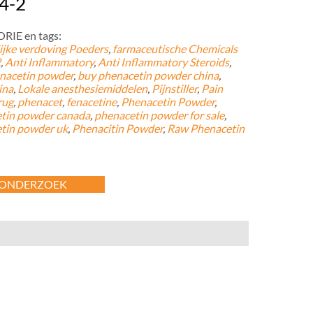
4-2
IE en tags:
lijke verdoving Poeders
,
farmaceutische Chemicals
2
,
Anti Inflammatory
,
Anti Inflammatory Steroids
,
nacetin powder
,
buy phenacetin powder china
,
ina
,
Lokale anesthesiemiddelen
,
Pijnstiller
,
Pain
rug
,
phenacet
,
fenacetine
,
Phenacetin Powder
,
tin powder canada
,
phenacetin powder for sale
,
tin powder uk
,
Phenacitin Powder
,
Raw Phenacetin
ONDERZOEK