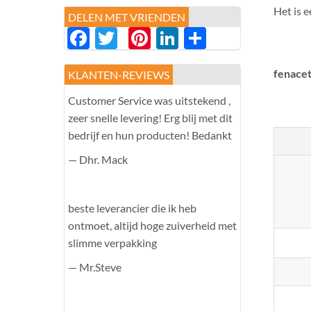
Het is e
DELEN MET VRIENDEN
Facebook
Twitter
Pinterest
LinkedIn
分
享
fenace
KLANTEN-REVIEWS
Customer Service was uitstekend ,
zeer snelle levering! Erg blij met dit
bedrijf en hun producten! Bedankt
— Dhr. Mack
beste leverancier die ik heb
ontmoet, altijd hoge zuiverheid met
slimme verpakking
— Mr.Steve