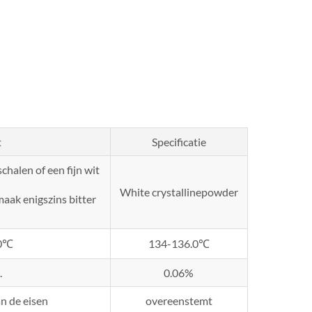
t
Specificatie
schalen of een fijn wit
White crystallinepowder
smaak enigszins bitter
.0℃
134-136.0℃
.
0.06%
n de eisen
overeenstemt