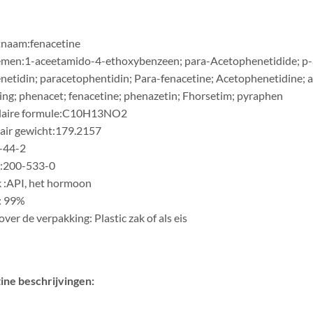
naam:fenacetine
men:1-aceetamido-4-ethoxybenzeen; para-Acetophenetidide; p-a
netidin; paracetophentidin; Para-fenacetine; Acetophenetidine; a
ing; phenacet; fenacetine; phenazetin; Fhorsetim; pyraphen
laire formule:C10H13NO2
air gewicht:179.2157
-44-2
:200-533-0
 :API, het hormoon
: 99%
over de verpakking: Plastic zak of als eis
ine
beschrijvingen: