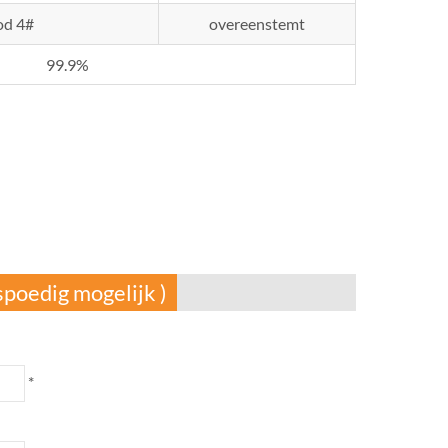
od 4#
overeenstemt
99.9%
spoedig mogelijk )
*