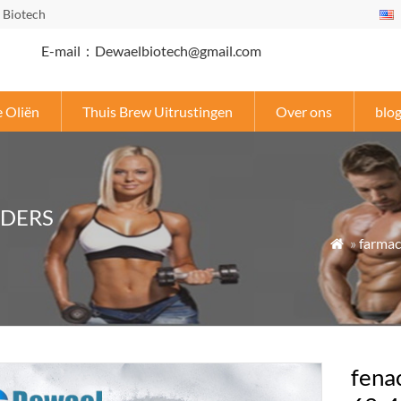
 Biotech
E-mail：Dewaelbiotech@gmail.com
e Oliën
Thuis Brew Uitrustingen
Over ons
blo
EDERS
»
farmac

fena