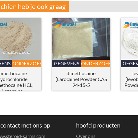
chien heb je ook graag
VENS
ONDERZOEK
GEGEVENS
ONDERZOEK
GEGE
dimethocaine
dimethocaine
le
ydrochloride
(Larocaine) Powder CAS
(levo
methocaine HCL,
94-15-5
Powde
Larocaine
ydrochloride,
ocaine HCL) CAS
553-63-9
contact met ons op
hoofd producten
w.steroid-sarms.com
Over ons