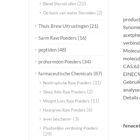
(22)
Blend Steroid oliën
(2)
Op basis van water Steroïden
product
(21)
Thuis Brew Uitrustingen
Synonie
acetphe
(16)
Sarm Raw Poeders
verbind
(48)
peptiden
Molecu
molecul
(34)
prohormoon Poeders
CAS:62
(87)
farmaceutische Chemicals
EINECS
Gebruik
(31)
Noötropische Raw Poeders
analyse
(2)
Sleep Aids Raw Poeders
Details 
(11)
Weight Loss Raw Poeders
(6)
Haargroei Raw Poeders
(3)
lever bescherm-
fenacet
Plaatselijke verdoving Poeders
(29)