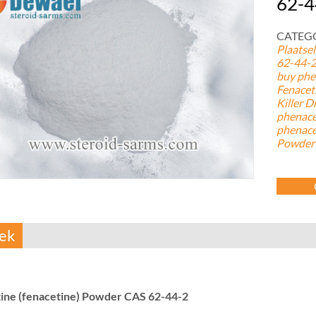
62-4
CATEGOR
Plaatse
62-44-
buy phe
Fenacet
Killer D
phenace
phenace
Powder
ek
ine (fenacetine) Powder CAS 62-44-2