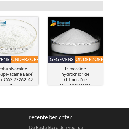
VENS
ONDERZOEK
GEGEVENS
ONDERZOEK
vobupivacaine
trimecaïne
bupivacaine Base)
hydrochloride
r CAS 27262-47-
(trimecaïne
1
HCL,trimecaïne
monohydrochloride)
Powder CAS 1027-14-1
recente berichten
De Beste Steroïden voor de