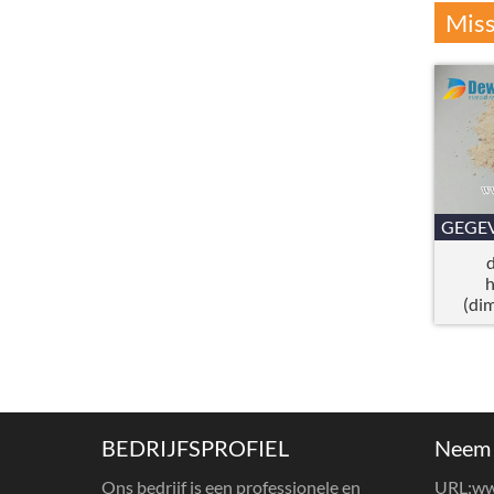
Miss
GEGE
h
(di
h
Lar
BEDRIJFSPROFIEL
Neem 
Ons bedrijf is een professionele en
URL:
ww