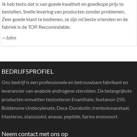
Ik heb testo dat is van goede kwaliteit en goedkope prijs te
bestellen. Snelle levering van producten zonder problemen.
Zeer goede klant te bedienen, ze zijn mi beste vrienden en de
fabriek is de TOP. Reccomndable.
—John
BEDRIJFSPROFIEL
Ons bedrijf is een professionele en betrouwbare fabrikant en
leverancier van anabole androgene steroïden. De belangrijkste
producten omvatten testosteron Enanthate, Sustanon 250,
Boldenone Undecylenate, Deca-Durabolin, trenbolonacetaat,
Masteron, stanozolol, anavar, peptide, Sarms enzovoort.
Neem contact met ons op