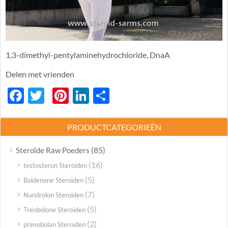
1,3-dimethyl-pentylaminehydrochloride, DnaA
Delen met vrienden
Facebook
Twitter
Pinterest
LinkedIn
分
享
PRODUCTCATEGORIEËN
(85)
Steroïde Raw Poeders
(16)
testosteron Steroïden
(5)
Boldenone Steroïden
(7)
Nandrolon Steroïden
(5)
Trenbolone Steroïden
(2)
primobolan Steroïden