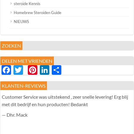
steroïde Kennis
Homebrew Steroïden Guide
NIEUWS
ZOEKEN
DELEN MET VRIENDEN
Facebook
Twitter
Pinterest
LinkedIn
分
享
KLANTEN-REVIEWS
Customer Service was uitstekend , zeer snelle levering! Erg blij
met dit bedrijf en hun producten! Bedankt
— Dhr. Mack