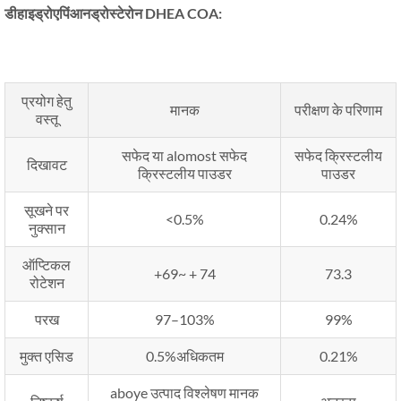
डीहाइड्रोएपिंआनड्रोस्टेरोन DHEA COA:
प्रयोग हेतु
मानक
परीक्षण के परिणाम
वस्तू
सफेद या alomost सफेद
सफेद क्रिस्टलीय
दिखावट
क्रिस्टलीय पाउडर
पाउडर
सूखने पर
<0.5%
0.24%
नुक्सान
ऑप्टिकल
+69~ + 74
73.3
रोटेशन
परख
97–103%
99%
मुक्त एसिड
0.5%अधिकतम
0.21%
aboye उत्पाद विश्लेषण मानक