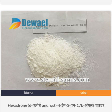
विवरण
जांच
Hexadrone (6-क्लोरो androst -4-ईन-3-वन-17b-ओएल) पाउडर