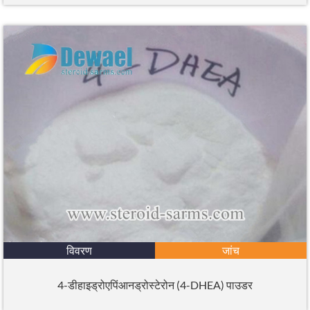
विवरण
जांच
4-डीहाइड्रोएपिंआनड्रोस्टेरोन (4-DHEA) पाउडर