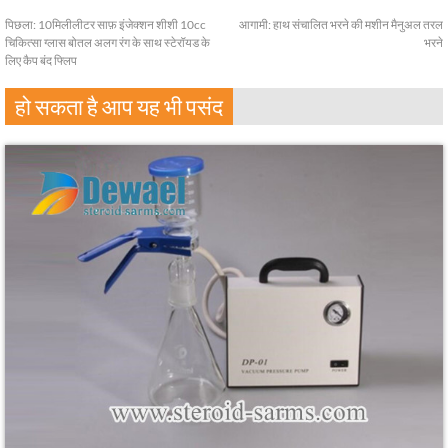
पिछला:
10मिलीलीटर साफ़ इंजेक्शन शीशी 10cc
आगामी:
हाथ संचालित भरने की मशीन मैनुअल तरल
चिकित्सा ग्लास बोतल अलग रंग के साथ स्टेरॉयड के
भरने
लिए कैप बंद फ्लिप
हो सकता है आप यह भी पसंद