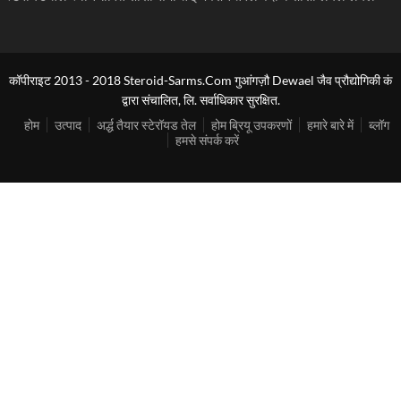
कॉपीराइट 2013 - 2018 Steroid-Sarms.Com गुआंगज़ौ Dewael जैव प्रौद्योगिकी कं
द्वारा संचालित, लि. सर्वाधिकार सुरक्षित.
होम
उत्पाद
अर्द्ध तैयार स्टेरॉयड तेल
होम ब्रियू उपकरणों
हमारे बारे में
ब्लॉग
हमसे संपर्क करें