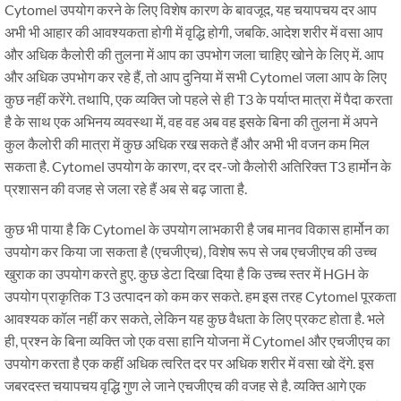
Cytomel उपयोग करने के लिए विशेष कारण के बावजूद, यह चयापचय दर आप
अभी भी आहार की आवश्यकता होगी में वृद्धि होगी, जबकि. आदेश शरीर में वसा आप
और अधिक कैलोरी की तुलना में आप का उपभोग जला चाहिए खोने के लिए में. आप
और अधिक उपभोग कर रहे हैं, तो आप दुनिया में सभी Cytomel जला आप के लिए
कुछ नहीं करेंगे. तथापि, एक व्यक्ति जो पहले से ही T3 के पर्याप्त मात्रा में पैदा करता
है के साथ एक अभिनय व्यवस्था में, वह वह अब वह इसके बिना की तुलना में अपने
कुल कैलोरी की मात्रा में कुछ अधिक रख सकते हैं और अभी भी वजन कम मिल
सकता है. Cytomel उपयोग के कारण, दर दर-जो कैलोरी अतिरिक्त T3 हार्मोन के
प्रशासन की वजह से जला रहे हैं अब से बढ़ जाता है.
कुछ भी पाया है कि Cytomel के उपयोग लाभकारी है जब मानव विकास हार्मोन का
उपयोग कर किया जा सकता है (एचजीएच), विशेष रूप से जब एचजीएच की उच्च
खुराक का उपयोग करते हुए. कुछ डेटा दिखा दिया है कि उच्च स्तर में HGH के
उपयोग प्राकृतिक T3 उत्पादन को कम कर सकते. हम इस तरह Cytomel पूरकता
आवश्यक कॉल नहीं कर सकते, लेकिन यह कुछ वैधता के लिए प्रकट होता है. भले
ही, प्रश्न के बिना व्यक्ति जो एक वसा हानि योजना में Cytomel और एचजीएच का
उपयोग करता है एक कहीं अधिक त्वरित दर पर अधिक शरीर में वसा खो देंगे. इस
जबरदस्त चयापचय वृद्धि गुण ले जाने एचजीएच की वजह से है. व्यक्ति आगे एक