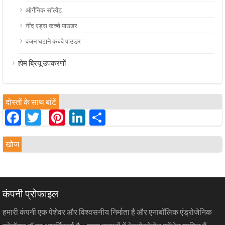
ऑर्गेनिक सॉल्वेंट
नींद एड्स कच्चे पाउडर
वजन घटाने कच्चे पाउडर
होम ब्रियू उपकरणों
दोस्तों के साथ बांटें
Facebook
Twitter
Pinterest
LinkedIn
分
享
खोज
कंपनी प्रोफाइल
हमारी कंपनी एक पेशेवर और विश्वसनीय निर्माता है और एनाबॉलिक एंड्रोजेनिक