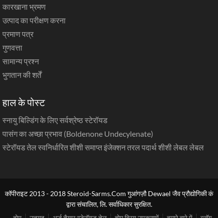
कारखाना भ्रमण
उत्पाद का परीक्षण करना
प्रमाण पत्र
गुणवत्ता
सामान्य प्रश्न
भुगतान की शर्तें
हाल के पोस्ट
स्नायु बिल्डिंग के लिए सर्वश्रेष्ठ स्टेरॉयड
पासंग का अच्छा प्रभाव (Boldenone Undecylenate)
स्टेरॉयड तेल स्वनिर्धारित शीशी समाप्त इंजेक्शन तरल पदार्थ शीशी लेबल लेबल
कॉपीराइट 2013 - 2018 Steroid-Sarms.Com गुआंगज़ौ Dewael जैव प्रौद्योगिकी कं
द्वारा संचालित, लि. सर्वाधिकार सुरक्षित.
होम
उत्पाद
अर्द्ध तैयार स्टेरॉयड तेल
होम ब्रियू उपकरणों
हमारे बारे में
ब्लॉग