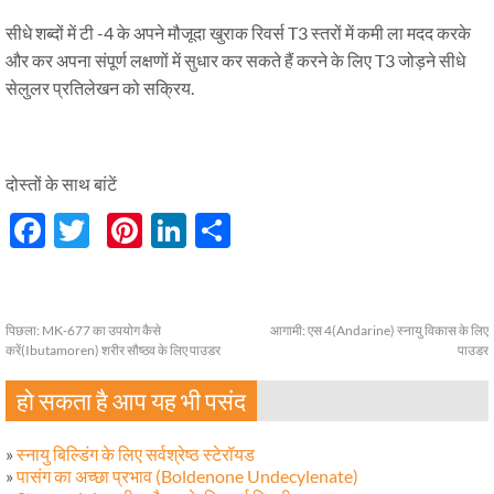
सीधे शब्दों में टी -4 के अपने मौजूदा खुराक रिवर्स T3 स्तरों में कमी ला मदद करके
और कर अपना संपूर्ण लक्षणों में सुधार कर सकते हैं करने के लिए T3 जोड़ने सीधे
सेलुलर प्रतिलेखन को सक्रिय.
दोस्तों के साथ बांटें
Facebook
Twitter
Pinterest
LinkedIn
分
享
पिछला:
MK-677 का उपयोग कैसे
आगामी:
एस 4(Andarine) स्नायु विकास के लिए
करें(Ibutamoren) शरीर सौष्ठव के लिए पाउडर
पाउडर
हो सकता है आप यह भी पसंद
»
स्नायु बिल्डिंग के लिए सर्वश्रेष्ठ स्टेरॉयड
»
पासंग का अच्छा प्रभाव (Boldenone Undecylenate)