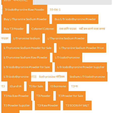
-
Triiodothyronine Raw Powder
55-06-1
Buy L-Thyronine Sodium Powder
Buy L-Triiodothyronine Powder
Buy T3 Powder
Cytomel Cytomel
वसा हानि पाउडर
चर्बी कम करने वाला कच्चा
पाउडर
L-Thyronine Sodium
L-Thyronine Sodium Powder
L-Thyronine Sodium Powder for Sale
L-Thyronine Sodium Powder Price
L-Thyronine Sodium Raw Powder
L-Triiodothyronine
L-Triiodothyronine Powder for Sale
L-Triiodothyronine Powder Supplier
L-Triiodothyronine
(T3)
liothyronine सोडियम
Sodium L-Triiodothyronine
T3
t3 and t4
T3 for Sale
t3 hormone
T3 ना
T3 Na Raw Powder
T3 Powder
T3 Powder for Sale
T3 Powder Supplier
T3 Raw Powder
T3 SODIUM SALT