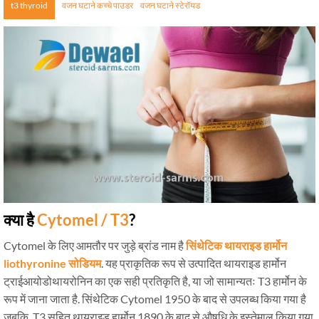
t3 thyroid
वजन घटाने कच्चे पाउडर
वजन घटाने स्टेरॉयड
क्या है
Cytomel / T3
?
Cytomel के लिए आमतौर पर जुड़े ब्रांड नाम है
सिंथेटिक थायराइड हार्मोन
liothyronine सोडियम
. यह प्राकृतिक रूप से उत्पादित थायराइड हार्मोन
ट्राईआयोडोथायरोनिन का एक सही प्रतिकृति है, या जो सामान्यतः T3 हार्मोन के
रूप में जाना जाता है. सिंथेटिक Cytomel 1950 के बाद से उपलब्ध किया गया है
जबकि, T3 सहित थायराइड हार्मोन 1890 के बाद से औषधि के इस्तेमाल किया गया