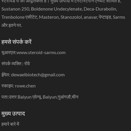
स्टेरॉयड रॉ का आपूर्तिकर्ता है। मुख्य उत्पादों में टेस्टोस्टेरोन एनेंथेट शामिल हैं,
Sustanon 250, Boldenone Undecylenate, Deca-Durabolin,
Trenbolone एसीटेट, Masteron, Stanozolol, anavar, पेप्टाइड, Sarms
और इतने पर.
हमसे संपर्क करें
यूआरएल:
www.steroid-sarms.com
संपर्क व्यक्ति : रोवे
ईमेल: dewaelbiotech@gmail.com
स्काइप: rowe.chen
पता:उत्तर Baiyun एवेन्यू, Baiyun,गुआंगज़ौ,चीन
मुख्य उत्पाद
हमारे बारे में