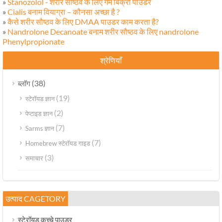
»
Stanozolol - शरीर सौष्ठव के लिए गर्म बिक्री पाउडर
»
Cialis बनाम वियाग्रा – कौनसा अच्छा है ?
»
कैसे शरीर सौष्ठव के लिए DMAA पाउडर काम करता है?
»
Nandrolone Decanoate बनाम शरीर सौष्ठव के लिए nandrolone
Phenylpropionate
श्रेणियाँ
(38)
ब्लॉग
(19)
स्टेरॉयड ज्ञान
(2)
पेप्टाइड ज्ञान
(7)
Sarms ज्ञान
(7)
Homebrew स्टेरॉयड गाइड
(3)
समाचार
उत्पाद CAGETORY
स्टेरॉयड कच्चे पाउडर