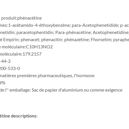
produit:phénacétine
es:1-acétamido-4-éthoxybenzène; para-Acetophenetidide; p-ace
netidin; paracetophentidin; Para-phénacétine; Acetophenetidine; 
 Empirin; phenacet; phenacitin; phénazétine; Fhorsetim; pyraph
e moléculaire:C10H13NO2
oléculaire:179.2157
-44-2
200-533-0
matières premières pharmaceutiques, l'hormone
99%
 de l'' emballage: Sac de papier d'aluminium ou comme exigence
étine
descriptions: