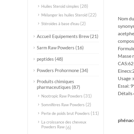
(28)
Huiles Steroid simples
(22)
Mélanger les huiles Steroid
Nom du 
(2)
Stéroïdes à base d'eau
synonym
acetphe
(21)
Accueil Equipements Brew
composé
(16)
Sarm Raw Powders
Formul
Masse m
(48)
peptides
CAS:62
(34)
Powders Prohormone
Einecs:
Usage :
Produits chimiques
Essai: 
(87)
pharmaceutiques
Détails
(31)
Nootropic Raw Powders
(2)
Somnifères Raw Powders
(11)
Perte de poids brut Powders
phénac
La croissance des cheveux
Powders Raw
(6)