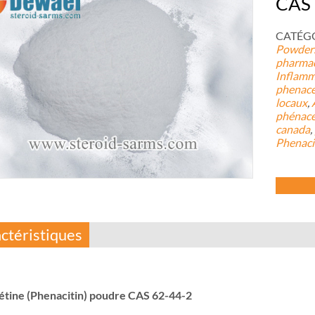
CAS 
CATÉGOR
Powders
pharmac
Inflamm
phenace
locaux
,
phénacé
canada
,
Phenaci
ctéristiques
tine (Phenacitin) poudre CAS 62-44-2