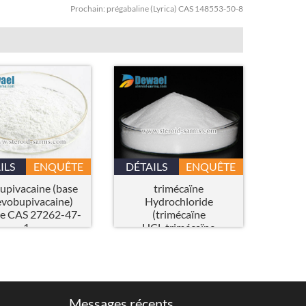
Prochain:
prégabaline (Lyrica) CAS 148553-50-8
ILS
ENQUÊTE
DÉTAILS
ENQUÊTE
upivacaine (base
trimécaïne
evobupivacaine)
Hydrochloride
e CAS 27262-47-
(trimécaïne
1
HCL,trimécaïne
Monohydrochloride)
poudre CAS 1027-14-1
Messages récents