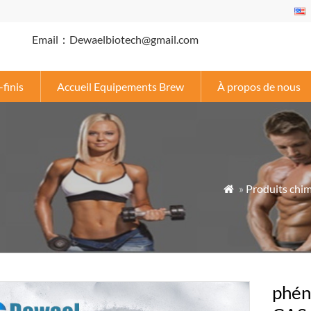
l
Email：Dewaelbiotech@gmail.com
-finis
Accueil Equipements Brew
À propos de nous
E
»
Produits chi

phén