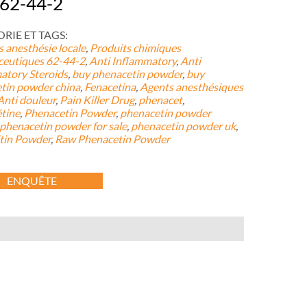
62-44-2
IE ET ​​TAGS:
 anesthésie locale
,
Produits chimiques
eutiques
62-44-2
,
Anti Inflammatory
,
Anti
atory Steroids
,
buy phenacetin powder
,
buy
tin powder china
,
Fenacetina
,
Agents anesthésiques
Anti douleur
,
Pain Killer Drug
,
phenacet
,
tine
,
Phenacetin Powder
,
phenacetin powder
phenacetin powder for sale
,
phenacetin powder uk
,
tin Powder
,
Raw Phenacetin Powder
ENQUÊTE