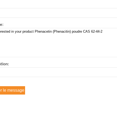
e:
tion: