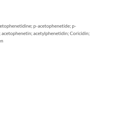
tophenetidine; p-acetophenetide; p-
acetophenetin; acetylphenetidin; Coricidin;
en