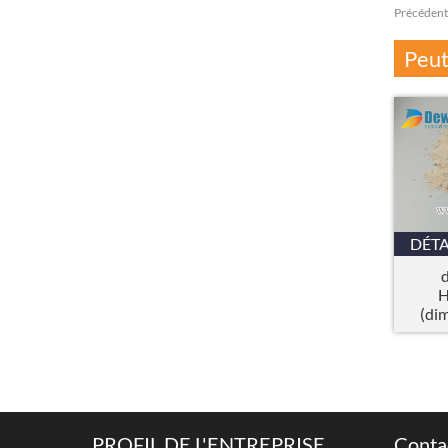
Précédent
Peut
DÉTA
H
(di
H
Lar
PROFIL DE L'ENTREPRISE
Conta