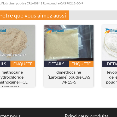
:
Fladrafinil poudre CRL-40941 Raw poudre CAS 90212-80-9
-être que vous aimez aussi
ILS
ENQUÊTE
DÉTAILS
ENQUÊTE
DÉTA
dimethocaine
dimethocaine
levob
ydrochloride
(Larocaine) poudre CAS
de l
methocaine HCL,
94-15-5
poudr
Larocaine
ydrochloride,
ocaine HCL) CAS
553-63-9
ctez nous
Principaux produits