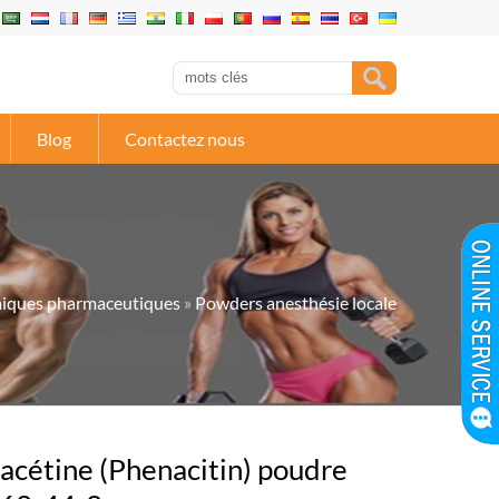
Blog
Contactez nous
miques pharmaceutiques
»
Powders anesthésie locale
acétine (Phenacitin) poudre