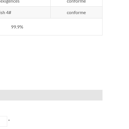
 exigences
conforme
ish 4#
conforme
99.9%
*