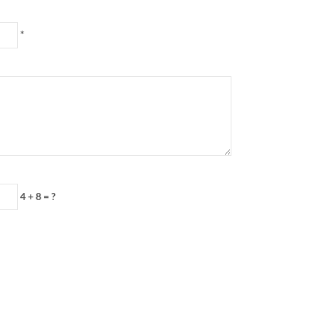
*
4 + 8 = ?