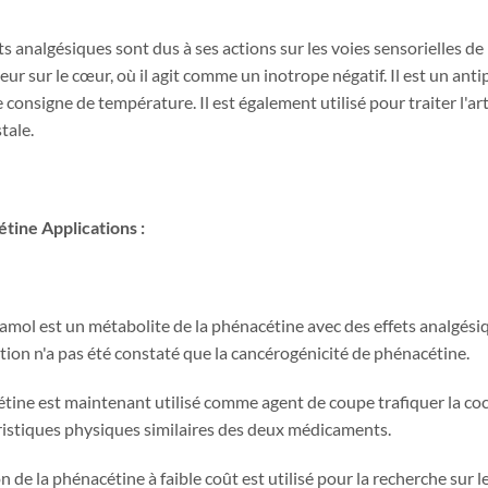
ts analgésiques sont dus à ses actions sur les voies sensorielles de
ur sur le cœur, où il agit comme un inotrope négatif. Il est un anti
 consigne de température. Il est également utilisé pour traiter l'a
tale.
étine
Applications :
mol est un métabolite de la phénacétine avec des effets analgésiqu
tion n'a pas été constaté que la cancérogénicité de phénacétine.
tine est maintenant utilisé comme agent de coupe trafiquer la co
ristiques physiques similaires des deux médicaments.
n de la phénacétine à faible coût est utilisé pour la recherche sur l