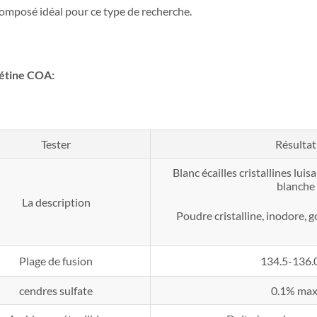
composé idéal pour ce type de recherche.
étine COA:
Tester
Résultat
Blanc écailles cristallines lu
blanche
La description
Poudre cristalline, inodore,
Plage de fusion
134.5-136
cendres sulfate
0.1% max