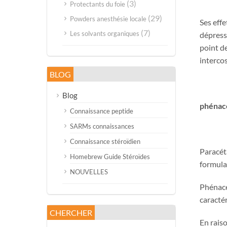
(3)
Protectants du foie
(29)
Powders anesthésie locale
Ses effe
(7)
Les solvants organiques
dépresse
point de
intercos
BLOG
Blog
phénac
Connaissance peptide
SARMs connaissances
Connaissance stéroïdien
Paracéta
Homebrew Guide Stéroïdes
formula
NOUVELLES
Phénacé
caracté
CHERCHER
En raiso