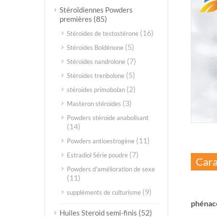
Stéroïdiennes Powders
(85)
premières
(16)
Stéroïdes de testostérone
(5)
Stéroïdes Boldénone
(7)
Stéroïdes nandrolone
(5)
Stéroïdes trenbolone
(2)
stéroïdes primobolan
(3)
Masteron stéroïdes
Powders stéroïde anabolisant
(14)
(11)
Powders antioestrogène
(7)
Estradiol Série poudre
Cara
Powders d'amélioration de sexe
(11)
(9)
suppléments de culturisme
phénacé
(52)
Huiles Steroid semi-finis