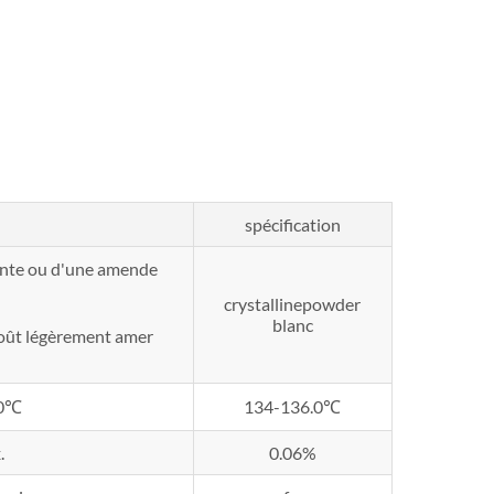
spécification
isante ou d'une amende
crystallinepowder
blanc
 goût légèrement amer
.0℃
134-136.0℃
.
0.06%