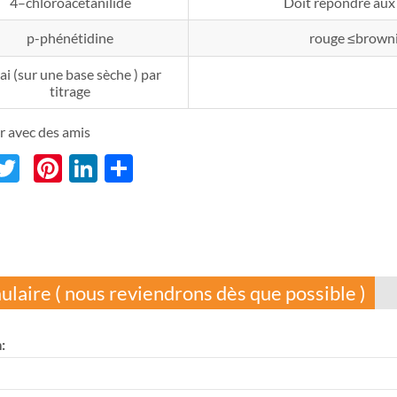
4–chloroacétanilide
Doit répondre aux
p-phénétidine
rouge ≤brown
ai (sur une base sèche ) par
titrage
r avec des amis
acebook
Twitter
Pinterest
LinkedIn
分
享
ulaire ( nous reviendrons dès que possible )
: