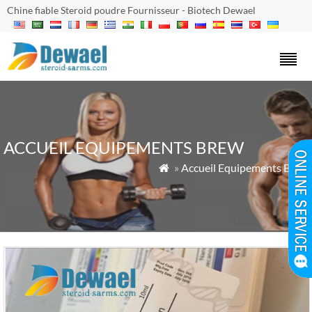
Chine fiable Steroid poudre Fournisseur - Biotech Dewael
ACCUEIL EQUIPEMENTS BREW
»
Accueil Equipements Brew
