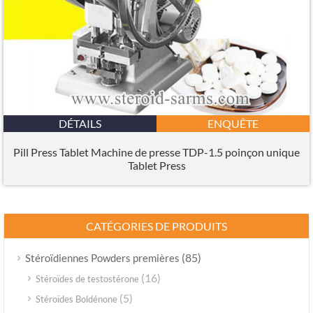
DÉTAILS
ENQUÊTE
Pill Press Tablet Machine de presse TDP-1.5 poinçon unique
Tablet Press
CATÉGORIES DE PRODUITS
(85)
Stéroïdiennes Powders premières
(16)
Stéroïdes de testostérone
(5)
Stéroïdes Boldénone