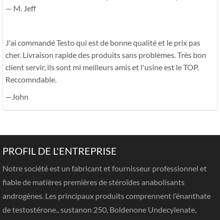
— M. Jeff
J'ai commandé Testo qui est de bonne qualité et le prix pas
cher. Livraison rapide des produits sans problèmes. Très bon
client servir, ils sont mi meilleurs amis et l'usine est le TOP.
Reccomndable.
—John
PROFIL DE L'ENTREPRISE
Notre société est un fabricant et fournisseur professionnel et
fiable de matières premières de stéroïdes anabolisants
androgènes. Les principaux produits comprennent l’énanthate
de testostérone., sustanon 250, Boldenone Undecylenate,