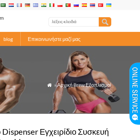
om
blog
Επικοινωνήστε μαζί μας
»
Αρχική Brew Εξοπλισμοί

 Dispenser Εγχειρίδιο Συσκευή