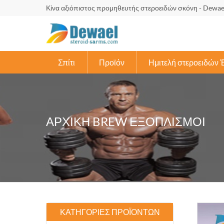
Κίνα αξιόπιστος προμηθευτής στεροειδών σκόνη - Dewae
Σπίτι
Προϊόν
Ημιτελή στεροειδών 
ΑΡΧΙΚΉ BREW ΕΞΟΠΛΙΣΜΟΊ
ΚΑΤΗΓΟΡΊΕΣ ΠΡΟΪΌΝΤΩΝ