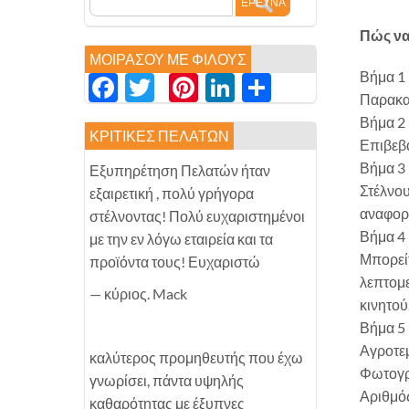
Πώς να
ΜΟΙΡΆΣΟΥ ΜΕ ΦΊΛΟΥΣ
Βήμα 1
Facebook
Twitter
Pinterest
LinkedIn
分
Παρακαλ
享
Βήμα 2
ΚΡΙΤΙΚΈΣ ΠΕΛΑΤΏΝ
Επιβεβα
Βήμα 3
Εξυπηρέτηση Πελατών ήταν
Στέλνου
εξαιρετική , πολύ γρήγορα
αναφορ
στέλνοντας! Πολύ ευχαριστημένοι
Βήμα 4
με την εν λόγω εταιρεία και τα
Μπορείτ
προϊόντα τους! Ευχαριστώ
λεπτομε
— κύριος. Mack
κινητού
Βήμα 5
Αγροτεμ
καλύτερος προμηθευτής που έχω
Φωτογρα
γνωρίσει, πάντα υψηλής
Αριθμός
καθαρότητας με έξυπνες