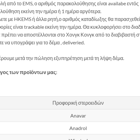
ή από το EMS, ο αριθμός παρακολούθησης είναι availabe εντός 1
ούθηση εκείνη την ημέρα ή 1 ημέρα αργότερα.
λετε με HKEMS ή άλλα ρητή,ο αριθμός καταδίωξης θα παρασχεθεί ε
ρίες είναι trackable εκείνη την ημέρα. Θα κυκλοφορήσει στο διαδί
 πρέπει να αποστέλλονται στο Χονγκ Κονγκ από το διαβιβαστή στη
ε να υπογράψει για το δέμα , deliveried.
ρουμε μετά την πώληση εξυπηρέτηση μετά τη λήψη δέμα.
γος των προϊόντων μας:
Προφορική στεροειδών
Anavar
Anadrol