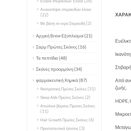
(28)
Ενιαία στεροειδών Έλαια
Ανακατέψτε στεροειδών έλαια
ΧΑΡΑΚ
(22)
(2)
Με βάση το νερό Στεροειδή
(21)
Αρχική Brew Εξοπλισμοί
Ευέλικτ
(16)
Σαρμ Πρώτες Σκόνες
Ικανότη
(48)
Τα πεπτίδια
Στιβαρ
(34)
Σκόνες προορμόνη
(87)
Από ανο
φαρμακευτική Χημικά
ζωής.
(31)
Νοοτροπική Πρώτες Σκόνες
(2)
Sleep Aids Πρώτες Σκόνες
HDPE, U
Απώλεια βάρους Πρώτες Σκόνες
(11)
Μικροεπ
(6)
Hair Growth Πρώτες Σκόνες
Μεταγωγ
(3)
Προστατευτικά ήπατος