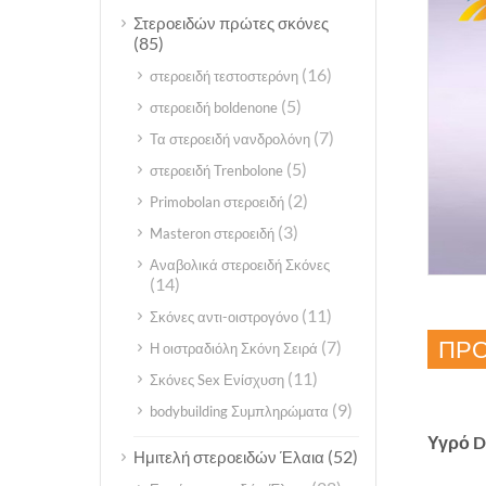
Στεροειδών πρώτες σκόνες
(85)
(16)
στεροειδή τεστοστερόνη
(5)
στεροειδή boldenone
(7)
Τα στεροειδή νανδρολόνη
(5)
στεροειδή Trenbolone
(2)
Primobolan στεροειδή
(3)
Masteron στεροειδή
Αναβολικά στεροειδή Σκόνες
(14)
(11)
Σκόνες αντι-οιστρογόνο
ΠΡΟ
(7)
Η οιστραδιόλη Σκόνη Σειρά
(11)
Σκόνες Sex Ενίσχυση
(9)
bodybuilding Συμπληρώματα
Υγρό Di
(52)
Ημιτελή στεροειδών Έλαια