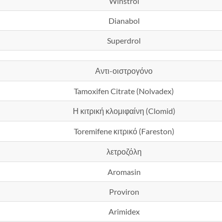
Winstrol
Dianabol
Superdrol
Αντι-οιστρογόνο
Tamoxifen Citrate (Nolvadex)
Η κιτρική κλομιφαίνη (Clomid)
Toremifene κιτρικό (Fareston)
λετροζόλη
Aromasin
Proviron
Arimidex