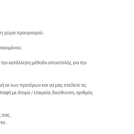
ι η χώρα προορισμού.
οκειμένου.
ε την κατάλληλη μέθοδο αποστολής για την
 εκ των προτέρων και να μας στείλετε τις
φή με άτομο / εταιρεία, διεύθυνση, αριθμός
 σας .
α .