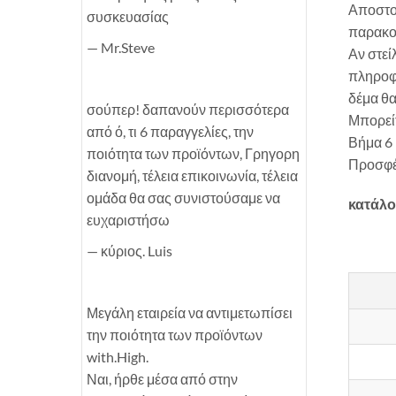
Αποστολ
συσκευασίας
παρακολ
— Mr.Steve
Αν στεί
πληροφο
δέμα θα
σούπερ! δαπανούν περισσότερα
Μπορείτ
από ό, τι 6 παραγγελίες, την
Βήμα 6
ποιότητα των προϊόντων, Γρηγορη
Προσφέ
διανομή, τέλεια επικοινωνία, τέλεια
ομάδα θα σας συνιστούσαμε να
κατάλο
ευχαριστήσω
— κύριος. Luis
Μεγάλη εταιρεία να αντιμετωπίσει
την ποιότητα των προϊόντων
with.High.
Ναι, ήρθε μέσα από στην