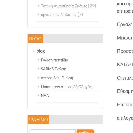
και ευρ
(29)
Τοπική Αναισθησία Σκόνες
επιτρέπ
(7)
οργανικών διαλυτών
Εργαλε
Μείωση
BLOG
Προσαρ
blog
Γνώση πεπτίδιο
ΚΑΤΑΣΚ
SARMS Γνώση
Οι επιλ
στεροειδών Γνώση
Homebrew στεροειδή Οδηγός
Εύκαμπ
ΝΕΑ
Επεκτασ
επιλογέ
ΨΆΞΙΜΟ